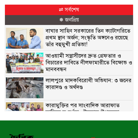
⇌ সর্বশেষ
❅ জনপ্রিয়
বাঘার সাহিন সরকারের তিন ক্যাটাগরিতে
প্রথম স্থান অর্জন; সংস্কৃতি অঙ্গনেও রয়েছে
তাঁর বহুমুখী প্রতিভা!
আওয়ামী সন্ত্রাসীদের দ্রুত গ্রেফতার ও
বিচারের দাবিতে নীলফামারীতে বিক্ষোভ ও
মানববন্ধন
লালপুরে মাদকবিরোধী অভিযান: ৩ জনের
কারাদণ্ড ও অর্থদণ্ড
কারামুক্তির পর সাংবাদিক আরাফাত
সানিকে সংবর্ধনা, টেকনাফ উপজেলা
প্রেসক্লাবের ফুলেল শুভেচ্ছা
বাকেরগঞ্জে সাজাপ্রাপ্ত আসামি গ্রেপ্তার