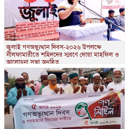
জুলাই গণঅভ্যুত্থান দিবস-২০২৬ উপলক্ষে
নীলফামারীতে শহিদদের স্মরণে দোয়া মাহফিল ও
আলোচনা সভা অনুষ্ঠিত