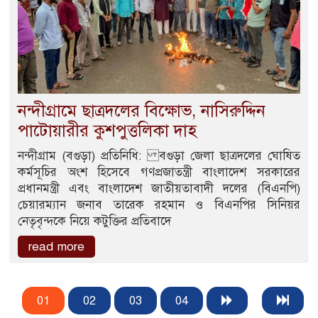
নন্দীগ্রামে ছাত্রদলের বিক্ষোভ, নাসিরুদ্দিন
পাটোয়ারীর কুশপুত্তলিকা দাহ
নন্দীগ্রাম (বগুড়া) প্রতিনিধি: বগুড়া জেলা ছাত্রদলের ঘোষিত
কর্মসূচির অংশ হিসেবে গণপ্রজাতন্ত্রী বাংলাদেশ সরকারের
প্রধানমন্ত্রী এবং বাংলাদেশ জাতীয়তাবাদী দলের (বিএনপি)
চেয়ারম্যান জনাব তারেক রহমান ও বিএনপির সিনিয়র
নেতৃবৃন্দকে নিয়ে কটুক্তির প্রতিবাদে
read more
01
02
03
04