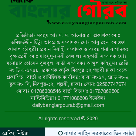
মিয়ানমারের সীমান্তে স্থলমাইন বিস্ফোরণ:
উখিয়ার এক যুবকের পা বিচ্ছিন্ন
প্রতিষ্ঠাতাঃ মরহুম আঃ ম. ম. আনোয়ার। প্রকাশক: মোঃ
৭ম শ্রেণি পড়ুয়া কন্যাকে উত্ত্যক্ত করার
তমিজউদ্দীন টিটু। ভারপ্রাপ্ত সম্পাদকঃ মোঃ আবু হেনা মোস্তফা
প্রতিবাদ করায় পিতাকে কু*পি*য়ে
কামাল চৌধুরী। প্রধান নির্বাহী সম্পাদক ও ব্যবস্থাপনা সম্পাদকঃ
জ*খ*ম…!!
বৃক্ষ প্রেমী মোঃ মাহমুদুন নবী বেলাল। সহকারী সম্পাদক মোঃ
মনোয়ার হোসেন বুলবুল, বার্তা সম্পাদকঃ আব্দুল কাইয়ুম। রেজি.
জুলাই গণঅভ্যুত্থান দিবস-২০২৬ উপলক্ষে
নং ডি এ-১৭৫৮, প্রকাশক কর্তৃক মিরপুর ১২ পল্লবী ঢাকা থেকে
নীলফামারীতে শহিদদের স্মরণে দোয়া
প্রকাশিত। বার্তা ও বাণিজ্যিক কার্যালয়: বাসা নং-১৭, রোড নং-৬,
মাহফিল ও আলোচনা সভা অনুষ্ঠিত
ব্লক নং- সি, মিরপুর-১২, পল্লবী, ঢাকা। ফোন: 02587747974
বেলকুচিতে বজ্রপাতে শিক্ষার্থীর মৃত্যু
মোবাঃ 01786388546 বার্তা বিভাগঃ 01787862500
মাল্টিমিডিয়াঃ 01771088808 ইমেইলঃ
dailybanglargourab@gmail.com
বেলকুচিতে গণঅভ্যুত্থান দিবসে ইসলামী
All rights reserved © 2020
আন্দোলনের গণমিছিল ও গণহত্যার
বিচারের দাবি
ব্রেকিং নিউজ
বাঘার সাহিন সরকারের তিন ক্যাটাগরিতে প্রথ