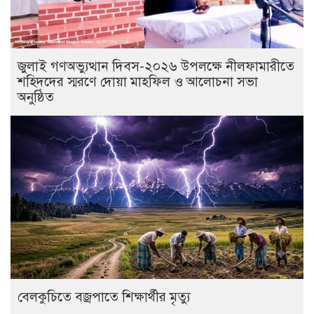
জুলাই গণঅভ্যুত্থান দিবস-২০২৬ উপলক্ষে নীলফামারীতে
শহিদদের স্মরণে দোয়া মাহফিল ও আলোচনা সভা
অনুষ্ঠিত
বেলকুচিতে বজ্রপাতে শিক্ষার্থীর মৃত্যু