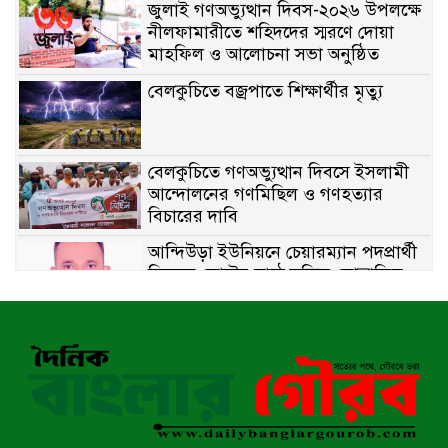
জুলাই গণঅভ্যুত্থান দিবস-২০২৬ উপলক্ষে
নীলফামারীতে শহিদদের স্মরণে দোয়া
মাহফিল ও আলোচনা সভা অনুষ্ঠিত
বেলকুচিতে বজ্রপাতে শিক্ষার্থীর মৃত্যু
বেলকুচিতে গণঅভ্যুত্থান দিবসে ইসলামী
আন্দোলনের গণমিছিল ও গণহত্যার
বিচারের দাবি
আন্দিউড়া ইউনিয়নে চেয়ারম্যান পদপ্রার্থী
হিসেবে ভোটের মাঠে সক্রিয় মোত্তাকিম
চৌধুরী
নন্দীগ্রামে বিএনপির বিশাল বিজয় র‍্যালী
নওগাঁয় সন্ত্রাসী হামলায় বিএনপি নেতা
গুরুতর জখম