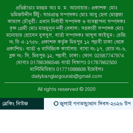
প্রতিষ্ঠাতাঃ মরহুম আঃ ম. ম. আনোয়ার। প্রকাশক: মোঃ
টেকনাফের পাহাড়ে র‍্যাবের অভিযান:
তমিজউদ্দীন টিটু। ভারপ্রাপ্ত সম্পাদকঃ মোঃ আবু হেনা মোস্তফা
অপহৃত ৩ রোহিঙ্গা উদ্ধার, গ্রেপ্তার ১
কামাল চৌধুরী। প্রধান নির্বাহী সম্পাদক ও ব্যবস্থাপনা সম্পাদকঃ
বৃক্ষ প্রেমী মোঃ মাহমুদুন নবী বেলাল। সহকারী সম্পাদক মোঃ
মনোয়ার হোসেন বুলবুল, বার্তা সম্পাদকঃ আব্দুল কাইয়ুম। রেজি.
পোরশায় গণঅভ্যুত্থান দিবসে শহিদ ও
নং ডি এ-১৭৫৮, প্রকাশক কর্তৃক মিরপুর ১২ পল্লবী ঢাকা থেকে
জুলাই যোদ্ধাদের সংবর্ধনা
প্রকাশিত। বার্তা ও বাণিজ্যিক কার্যালয়: বাসা নং-১৭, রোড নং-৬,
ব্লক নং- সি, মিরপুর-১২, পল্লবী, ঢাকা। ফোন: 02587747974
৩৬ জুলাই মহামুক্তি দিবস: শ্রমজীবী
মোবাঃ 01786388546 বার্তা বিভাগঃ 01787862500
মানুষের অধিকার রক্ষায় সিরাজগঞ্জে শ্রমিক
মাল্টিমিডিয়াঃ 01771088808 ইমেইলঃ
অধিকার পরিষদের জোরালো অবস্থান
dailybanglargourab@gmail.com
বাকেরগঞ্জে ইমাম, মোয়াজ্জিন ও
All rights reserved © 2020
খাদেমদের সাথে এমপি আবুল হোসেনের
মতবিনিময় সভা
ব্রেকিং নিউজ
জুলাই গণঅভ্যুত্থান দিবস-২০২৬ উপলক্ষে 
zahidit.com