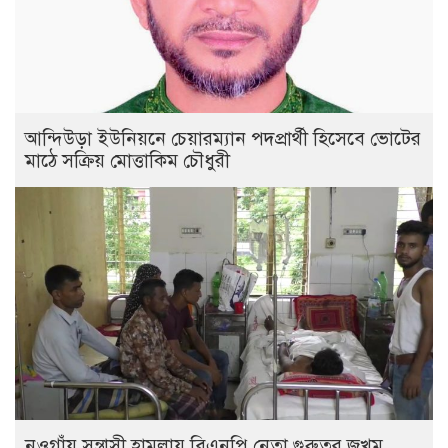
আন্দিউড়া ইউনিয়নে চেয়ারম্যান পদপ্রার্থী হিসেবে ভোটের
মাঠে সক্রিয় মোত্তাকিম চৌধুরী
নওগাঁয় সন্ত্রাসী হামলায় বিএনপি নেতা গুরুতর জখম