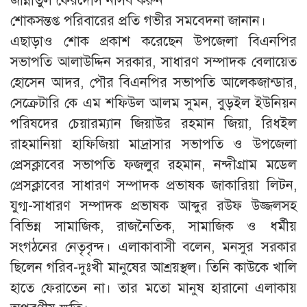
জান্নাতুল ফেরদৌস নসিব করুন
শোকসন্তপ্ত পরিবারের প্রতি গভীর সমবেদনা জানান।
এছাড়াও শোক প্রকাশ করেছেন উপজেলা বিএনপির
সভাপতি আলাউদ্দিন সরকার, সাধারণ সম্পাদক বেলায়েত
হোসেন আদর, পৌর বিএনপির সভাপতি আলেকজান্ডার,
সেক্রেটারি কে এম শফিউল আলম সুমন, বুড়ইল ইউনিয়ন
পরিষদের চেয়ারম্যান জিয়াউর রহমান জিয়া, রিধইল
রাহমানিয়া হাফিজিয়া মাদ্রাসার সভাপতি ও উপজেলা
প্রেসক্লাবের সভাপতি ফজলুর রহমান, নন্দীগ্রাম মডেল
প্রেসক্লাবের সাধারণ সম্পাদক প্রভাষক জাকারিয়া লিটন,
যুগ্ম-সাধারণ সম্পাদক প্রভাষক আব্দুর রউফ উজ্জলসহ
বিভিন্ন সামাজিক, রাজনৈতিক, সামাজিক ও ধর্মীয়
সংগঠনের নেতৃবৃন্দ। এলাকাবাসী বলেন, মনসুর সরকার
ছিলেন গরিব-দুঃখী মানুষের আশ্রয়স্থল। তিনি কাউকে খালি
হাতে ফেরাতেন না। তার মতো মানুষ হারানো এলাকায়