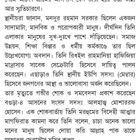
আর স্মৃতিচারণে।
স্থানীয়রা জানান, মনসুর রহমান সরকার ছিলেন একজন
সাদামাটা, মানবিক ও পরোপকারী মানুষ। দীর্ঘদিন তিনি
এলাকার মানুষের সুখ-দুঃখে পাশে দাঁড়িয়েছেন। সমাজ
উন্নয়ন, শিক্ষা বিস্তার ও ধর্মীয় কর্মকাণ্ডে তার ছিল
উল্লেখযোগ্য অবদান। তিনি রিধইল রাহমানিয়া হাফিজিয়া
মাদ্রাসার সাবেক সেক্রেটারি হিসেবে দায়িত্ব পালন
করেছেন। এছাড়াও তিনি স্থানীয় ইউপি সদস্য (মেম্বার)
হিসেবে জনগণের আস্থা ও ভালোবাসা অর্জন করেছিলেন।
তার মৃত্যুতে গভীর শোক ও সমবেদনা প্রকাশ করেছেন
বগুড়া-৪ আসনের সংসদ সদস্য আলহাজ্ব মোশাররফ
হোসেন। এক শোকবার্তায় তিনি মরহুমের বিদেহী আত্মার
মাগফিরাত কামনা করে তিনি বলেন, চাচা অনেক ভালো
মনের মানুষ ছিলেন দোয়া করি আল্লাহ পাক তাকে