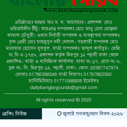
নওগাঁয় সন্ত্রাসী হামলায় বিএনপি নেতা
গুরুতর জখম
প্রতিষ্ঠাতাঃ মরহুম আঃ ম. ম. আনোয়ার। প্রকাশক: মোঃ
টেকনাফের পাহাড়ে র‍্যাবের অভিযান:
তমিজউদ্দীন টিটু। ভারপ্রাপ্ত সম্পাদকঃ মোঃ আবু হেনা মোস্তফা
অপহৃত ৩ রোহিঙ্গা উদ্ধার, গ্রেপ্তার ১
কামাল চৌধুরী। প্রধান নির্বাহী সম্পাদক ও ব্যবস্থাপনা সম্পাদকঃ
বৃক্ষ প্রেমী মোঃ মাহমুদুন নবী বেলাল। সহকারী সম্পাদক মোঃ
মনোয়ার হোসেন বুলবুল, বার্তা সম্পাদকঃ আব্দুল কাইয়ুম। রেজি.
পোরশায় গণঅভ্যুত্থান দিবসে শহিদ ও
নং ডি এ-১৭৫৮, প্রকাশক কর্তৃক মিরপুর ১২ পল্লবী ঢাকা থেকে
জুলাই যোদ্ধাদের সংবর্ধনা
প্রকাশিত। বার্তা ও বাণিজ্যিক কার্যালয়: বাসা নং-১৭, রোড নং-৬,
ব্লক নং- সি, মিরপুর-১২, পল্লবী, ঢাকা। ফোন: 02587747974
৩৬ জুলাই মহামুক্তি দিবস: শ্রমজীবী
মোবাঃ 01786388546 বার্তা বিভাগঃ 01787862500
মানুষের অধিকার রক্ষায় সিরাজগঞ্জে শ্রমিক
মাল্টিমিডিয়াঃ 01771088808 ইমেইলঃ
অধিকার পরিষদের জোরালো অবস্থান
dailybanglargourab@gmail.com
বাকেরগঞ্জে ইমাম, মোয়াজ্জিন ও
All rights reserved © 2020
খাদেমদের সাথে এমপি আবুল হোসেনের
মতবিনিময় সভা
ব্রেকিং নিউজ
জুলাই গণঅভ্যুত্থান দিবস-২০২৬ উপলক
zahidit.com