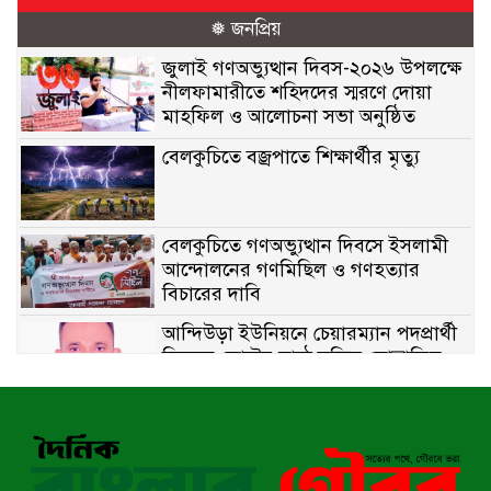
❅ জনপ্রিয়
জুলাই গণঅভ্যুত্থান দিবস-২০২৬ উপলক্ষে
নীলফামারীতে শহিদদের স্মরণে দোয়া
মাহফিল ও আলোচনা সভা অনুষ্ঠিত
বেলকুচিতে বজ্রপাতে শিক্ষার্থীর মৃত্যু
বেলকুচিতে গণঅভ্যুত্থান দিবসে ইসলামী
আন্দোলনের গণমিছিল ও গণহত্যার
বিচারের দাবি
আন্দিউড়া ইউনিয়নে চেয়ারম্যান পদপ্রার্থী
হিসেবে ভোটের মাঠে সক্রিয় মোত্তাকিম
চৌধুরী
নন্দীগ্রামে বিএনপির বিশাল বিজয় র‍্যালী