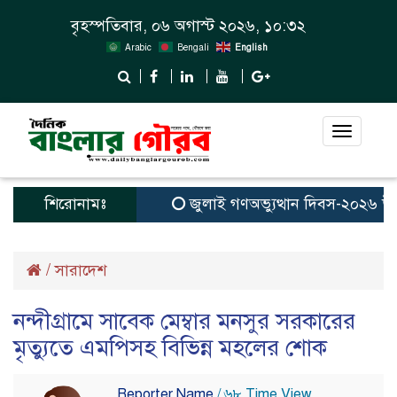
বৃহস্পতিবার, ০৬ অগাস্ট ২০২৬, ১০:৩২
Arabic
Bengali
English
Toggle
navigat
শিরোনামঃ
জুলাই গণঅভ্যুত্থান দিবস-২০২৬ উপলক্
/
সারাদেশ
নন্দীগ্রামে সাবেক মেম্বার মনসুর সরকারের
মৃত্যুতে এমপিসহ বিভিন্ন মহলের শোক
Reporter Name
/ ৬৮ Time View