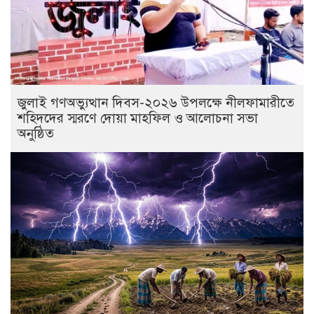
জুলাই গণঅভ্যুত্থান দিবস-২০২৬ উপলক্ষে নীলফামারীতে
শহিদদের স্মরণে দোয়া মাহফিল ও আলোচনা সভা
অনুষ্ঠিত