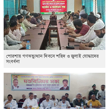
পোরশায় গণঅভ্যুত্থান দিবসে শহিদ ও জুলাই যোদ্ধাদের
সংবর্ধনা