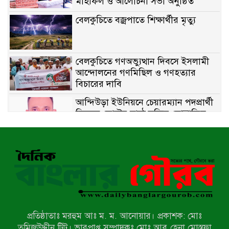
মাহফিল ও আলোচনা সভা অনুষ্ঠিত
বেলকুচিতে বজ্রপাতে শিক্ষার্থীর মৃত্যু
বেলকুচিতে গণঅভ্যুত্থান দিবসে ইসলামী
আন্দোলনের গণমিছিল ও গণহত্যার
বিচারের দাবি
আন্দিউড়া ইউনিয়নে চেয়ারম্যান পদপ্রার্থী
হিসেবে ভোটের মাঠে সক্রিয় মোত্তাকিম
চৌধুরী
নন্দীগ্রামে বিএনপির বিশাল বিজয় র‍্যালী
নওগাঁয় সন্ত্রাসী হামলায় বিএনপি নেতা
গুরুতর জখম
প্রতিষ্ঠাতাঃ মরহুম আঃ ম. ম. আনোয়ার। প্রকাশক: মোঃ
টেকনাফের পাহাড়ে র‍্যাবের অভিযান:
তমিজউদ্দীন টিটু। ভারপ্রাপ্ত সম্পাদকঃ মোঃ আবু হেনা মোস্তফা