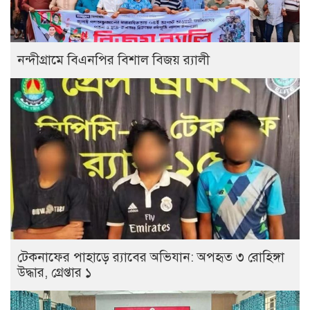
নন্দীগ্রামে বিএনপির বিশাল বিজয় র‍্যালী
টেকনাফের পাহাড়ে র‍্যাবের অভিযান: অপহৃত ৩ রোহিঙ্গা
উদ্ধার, গ্রেপ্তার ১