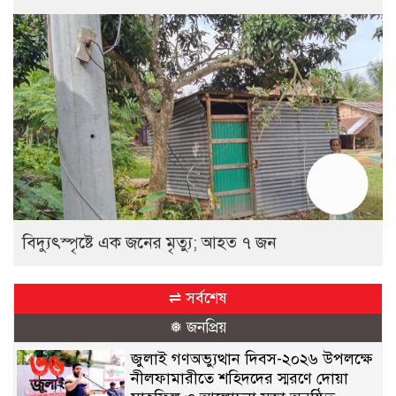
বিদ্যুৎস্পৃষ্টে এক জনের মৃত্যু; আহত ৭ জন
⇌ সর্বশেষ
❅ জনপ্রিয়
জুলাই গণঅভ্যুত্থান দিবস-২০২৬ উপলক্ষে
নীলফামারীতে শহিদদের স্মরণে দোয়া