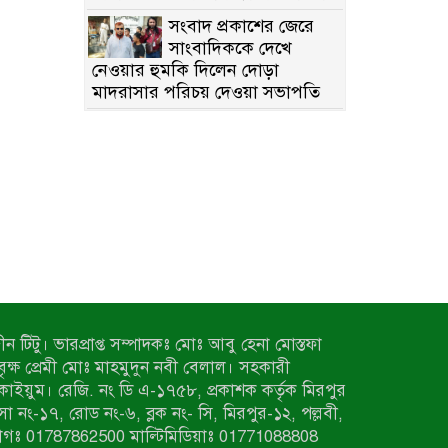
সংবাদ প্রকাশের জেরে
সাংবাদিককে দেখে
নেওয়ার হুমকি দিলেন দোড়া
মাদরাসার পরিচয় দেওয়া সভাপতি
উখিয়ায় বিজিবির
অভিযানে ৪০ হাজার
ইয়াবাসহ যুবক আটক
পোরশায় ৭ মাসে ১৯
জনের অপমৃত্যু, শীর্ষে
আত্মহত্যা
হিন্দু বৌদ্ধ খ্রিস্টান কল্যাণ
ফ্রন্টের নীলফামারী কমিটি
নিয়ে প্রশ্ন, প্রতিবাদে সদস্য সচিব
ন টিটু। ভারপ্রাপ্ত সম্পাদকঃ মোঃ আবু হেনা মোস্তফা
দরিয়ানগরে প্যারাসেইলিং
 বৃক্ষ প্রেমী মোঃ মাহমুদুন নবী বেলাল। সহকারী
দুর্ঘটনায় পর্যটক নিহত:
কাইয়ুম। রেজি. নং ডি এ-১৭৫৮, প্রকাশক কর্তৃক মিরপুর
হত্যা মামলার প্রধান আসামি ঢাকায়
াসা নং-১৭, রোড নং-৬, ব্লক নং- সি, মিরপুর-১২, পল্লবী,
র‌্যাবের জালে
াগঃ 01787862500 মাল্টিমিডিয়াঃ 01771088808