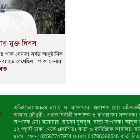
র মুক্ত দিবস
পাক সেনারা সর্বত্র আনুষ্ঠানিক
 অব্যাহত রেথেছিল। পাক সেনারা
ore
প্রতিষ্ঠাতাঃ মরহুম আঃ ম. ম. আনোয়ার। প্রকাশক: মোঃ তমিজউদ্দী
কামাল চৌধুরী। প্রধান নির্বাহী সম্পাদক ও ব্যবস্থাপনা সম্পাদকঃ
সম্পাদক মোঃ মনোয়ার হোসেন বুলবুল, বার্তা সম্পাদকঃ আব্দুল 
১২ পল্লবী ঢাকা থেকে প্রকাশিত। বার্তা ও বাণিজ্যিক কার্যালয়: ব
ঢাকা। ফোন: 02587747974 মোবাঃ 01786388546 বার্তা বিভ