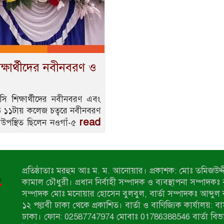
ষার্থীদের নবীনবরণ ও
ি শিক্ষার্থীদের নবীনবরণ এবং
ড়ে ১১টায় কলেজ চত্বরে নবীনবরণ
read
ে উপস্থিত ছিলেন নওগাঁ-৫
প্রতিষ্ঠাতাঃ মরহুম আঃ ম. ম. আনোয়ার। প্রকাশক: মোঃ তমিজউদ্দী
কামাল চৌধুরী। প্রধান নির্বাহী সম্পাদক ও ব্যবস্থাপনা সম্পাদকঃ
সম্পাদক মোঃ মনোয়ার হোসেন বুলবুল, বার্তা সম্পাদকঃ আব্দুল 
১২ পল্লবী ঢাকা থেকে প্রকাশিত। বার্তা ও বাণিজ্যিক কার্যালয়: ব
ঢাকা। ফোন: 02587747974 মোবাঃ 01786388546 বার্তা বিভ