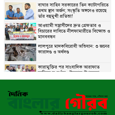
বাঘার সাহিন সরকারের তিন ক্যাটাগরিতে
প্রথম স্থান অর্জন; সংস্কৃতি অঙ্গনেও রয়েছে
তাঁর বহুমুখী প্রতিভা!
আওয়ামী সন্ত্রাসীদের দ্রুত গ্রেফতার ও
বিচারের দাবিতে নীলফামারীতে বিক্ষোভ ও
মানববন্ধন
লালপুরে মাদকবিরোধী অভিযান: ৩ জনের
কারাদণ্ড ও অর্থদণ্ড
কারামুক্তির পর সাংবাদিক আরাফাত
সানিকে সংবর্ধনা, টেকনাফ উপজেলা
প্রেসক্লাবের ফুলেল শুভেচ্ছা
বাকেরগঞ্জে সাজাপ্রাপ্ত আসামি গ্রেপ্তার
মিয়ানমারের সীমান্তে স্থলমাইন বিস্ফোরণ:
উখিয়ার এক যুবকের পা বিচ্ছিন্ন