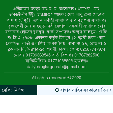
প্রতিষ্ঠাতাঃ মরহুম আঃ ম. ম. আনোয়ার। প্রকাশক: মোঃ
৭ম শ্রেণি পড়ুয়া কন্যাকে উত্ত্যক্ত করার
তমিজউদ্দীন টিটু। ভারপ্রাপ্ত সম্পাদকঃ মোঃ আবু হেনা মোস্তফা
প্রতিবাদ করায় পিতাকে কু*পি*য়ে
কামাল চৌধুরী। প্রধান নির্বাহী সম্পাদক ও ব্যবস্থাপনা সম্পাদকঃ
জ*খ*ম…!!
বৃক্ষ প্রেমী মোঃ মাহমুদুন নবী বেলাল। সহকারী সম্পাদক মোঃ
মনোয়ার হোসেন বুলবুল, বার্তা সম্পাদকঃ আব্দুল কাইয়ুম। রেজি.
জুলাই গণঅভ্যুত্থান দিবস-২০২৬ উপলক্ষে
নং ডি এ-১৭৫৮, প্রকাশক কর্তৃক মিরপুর ১২ পল্লবী ঢাকা থেকে
নীলফামারীতে শহিদদের স্মরণে দোয়া
প্রকাশিত। বার্তা ও বাণিজ্যিক কার্যালয়: বাসা নং-১৭, রোড নং-৬,
মাহফিল ও আলোচনা সভা অনুষ্ঠিত
ব্লক নং- সি, মিরপুর-১২, পল্লবী, ঢাকা। ফোন: 02587747974
বেলকুচিতে বজ্রপাতে শিক্ষার্থীর মৃত্যু
মোবাঃ 01786388546 বার্তা বিভাগঃ 01787862500
মাল্টিমিডিয়াঃ 01771088808 ইমেইলঃ
dailybanglargourab@gmail.com
বেলকুচিতে গণঅভ্যুত্থান দিবসে ইসলামী
All rights reserved © 2020
আন্দোলনের গণমিছিল ও গণহত্যার
বিচারের দাবি
ব্রেকিং নিউজ
বাঘার সাহিন সরকারের তিন ক্যাটাগ
zahidit.com