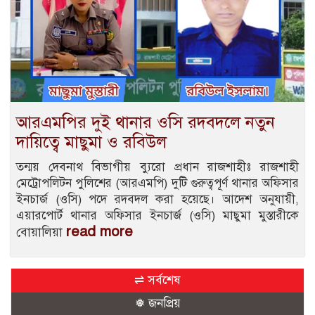
আরএমপির দুই থানার ওসি রদবদলে নতুন
দায়িত্বে মাছুমা ও রবিউল
তন্ময় দেবনাথ বিভাগীয় ব্যুরো প্রধান রাজশাহীঃ রাজশাহী
মেট্রোপলিটন পুলিশের (আরএমপি) দুটি গুরুত্বপূর্ণ থানার অফিসার
ইনচার্জ (ওসি) পদে রদবদল করা হয়েছে। আদেশ অনুযায়ী,
এয়ারপোর্ট থানার অফিসার ইনচার্জ (ওসি) মাছুমা মুস্তারীকে
read more
বোয়ালিয়া
⇌ সর্বশেষ
❅ জনপ্রিয়