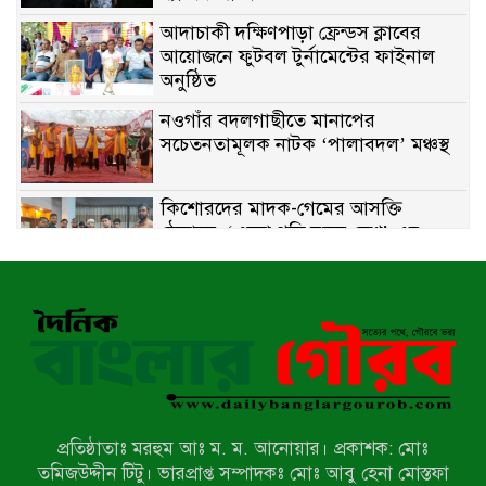
আদাচাকী দক্ষিণপাড়া ফ্রেন্ডস ক্লাবের
আয়োজনে ফুটবল টুর্নামেন্টের ফাইনাল
অনুষ্ঠিত
নওগাঁর বদলগাছীতে মানাপের
সচেতনতামূলক নাটক ‘পালাবদল’ মঞ্চস্থ
কিশোরদের মাদক-গেমের আসক্তি
ঠেকাতে, ‘এসো গড়ি নতুন দেশ’-এর
ফুটবল বিতরণ
রাজশাহীতে নগদ অর্থ ও হেরোইন-সহ
স্বামী-স্ত্রী আটক
নন্দীগ্রামে সরকারি খাস জমির রাস্তা দখল,
চলাচলে চরম দুর্ভোগ; ইউএনওর হস্তক্ষেপ
কামনা
প্রতিষ্ঠাতাঃ মরহুম আঃ ম. ম. আনোয়ার। প্রকাশক: মোঃ
নাটোরের পাটুলে পানিতে ডুবে নন্দীগ্রামের
তমিজউদ্দীন টিটু। ভারপ্রাপ্ত সম্পাদকঃ মোঃ আবু হেনা মোস্তফা