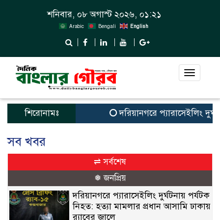
শনিবার, ০৮ অগাস্ট ২০২৬, ০১:২১
Arabic
Bengali
English
Toggle
navigat
শিরোনামঃ
দরিয়ানগরে প্যারাসেইলিং দুর্ঘ
সব খবর
⇌ সর্বশেষ
❅ জনপ্রিয়
দরিয়ানগরে প্যারাসেইলিং দুর্ঘটনায় পর্যটক
নিহত: হত্যা মামলার প্রধান আসামি ঢাকায়
র‌্যাবের জালে