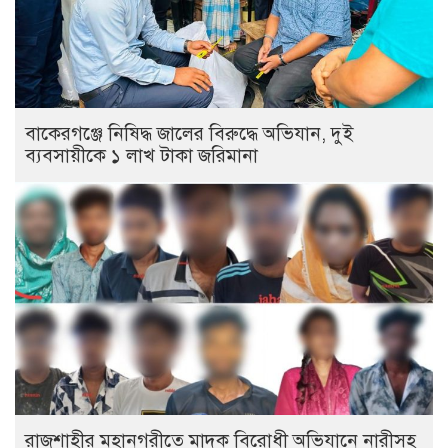
বাকেরগঞ্জে নিষিদ্ধ জালের বিরুদ্ধে অভিযান, দুই
ব্যবসায়ীকে ১ লাখ টাকা জরিমানা
রাজশাহীর মহানগরীতে মাদক বিরোধী অভিযানে নারীসহ