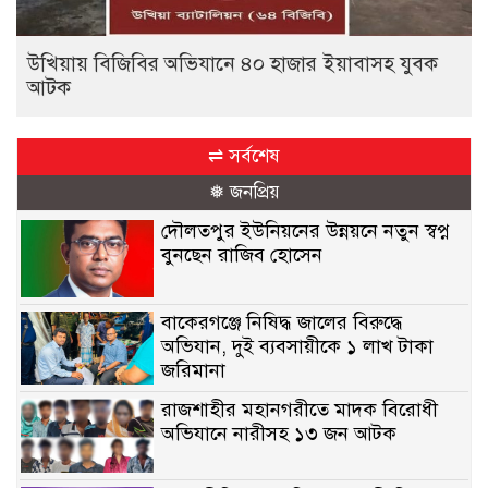
উখিয়ায় বিজিবির অভিযানে ৪০ হাজার ইয়াবাসহ যুবক
আটক
⇌ সর্বশেষ
❅ জনপ্রিয়
দৌলতপুর ইউনিয়নের উন্নয়নে নতুন স্বপ্ন
বুনছেন রাজিব হোসেন
বাকেরগঞ্জে নিষিদ্ধ জালের বিরুদ্ধে
অভিযান, দুই ব্যবসায়ীকে ১ লাখ টাকা
জরিমানা
রাজশাহীর মহানগরীতে মাদক বিরোধী
অভিযানে নারীসহ ১৩ জন আটক