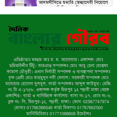
আদমদীঘিতে শুমারি স্বেচ্ছাসেবী নিয়োগে
যোগ্যতার ভিত্তিতে তালিকা প্রকাশ;
নির্বাচিতদের আ.লীগ ট্যাগে প্রচারণা
সংবাদ প্রকাশের জেরে সাংবাদিককে দেখে
নেওয়ার হুমকি দিলেন দোড়া মাদরাসার
পরিচয় দেওয়া সভাপতি
উখিয়ায় বিজিবির অভিযানে ৪০ হাজার
ইয়াবাসহ যুবক আটক
প্রতিষ্ঠাতাঃ মরহুম আঃ ম. ম. আনোয়ার। প্রকাশক: মোঃ
পোরশায় ৭ মাসে ১৯ জনের অপমৃত্যু,
তমিজউদ্দীন টিটু। ভারপ্রাপ্ত সম্পাদকঃ মোঃ আবু হেনা মোস্তফা
শীর্ষে আত্মহত্যা
কামাল চৌধুরী। প্রধান নির্বাহী সম্পাদক ও ব্যবস্থাপনা সম্পাদকঃ
বৃক্ষ প্রেমী মোঃ মাহমুদুন নবী বেলাল। সহকারী সম্পাদক মোঃ
মনোয়ার হোসেন বুলবুল, বার্তা সম্পাদকঃ আব্দুল কাইয়ুম। রেজি.
হিন্দু বৌদ্ধ খ্রিস্টান কল্যাণ ফ্রন্টের
নং ডি এ-১৭৫৮, প্রকাশক কর্তৃক মিরপুর ১২ পল্লবী ঢাকা থেকে
নীলফামারী কমিটি নিয়ে প্রশ্ন, প্রতিবাদে
প্রকাশিত। বার্তা ও বাণিজ্যিক কার্যালয়: বাসা নং-১৭, রোড নং-৬,
সদস্য সচিব
ব্লক নং- সি, মিরপুর-১২, পল্লবী, ঢাকা। ফোন: 02587747974
দরিয়ানগরে প্যারাসেইলিং দুর্ঘটনায় পর্যটক
মোবাঃ 01786388546 বার্তা বিভাগঃ 01787862500
নিহত: হত্যা মামলার প্রধান আসামি ঢাকায়
মাল্টিমিডিয়াঃ 01771088808 ইমেইলঃ