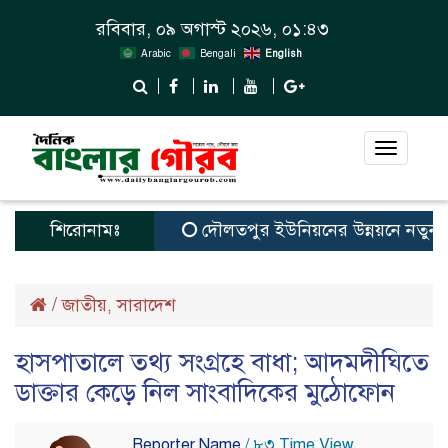
রবিবার, ০৯ অগাস্ট ২০২৬, ০১:৪৩
Arabic
Bengali
English
Toggle
navigat
শিরোনামঃ
দৌলতপুর ইউনিয়নের উন্নয়নে নতুন স্বপ্ন
/
জাতীয়
সারাদেশ
,
হাসপাতালে তথ্য সংগ্রহে বাধা; আদমদীঘিতে
ডাক্তার কেড়ে নিল সাংবাদিকের মুঠোফোন
Reporter Name
/ ৮৩ Time View