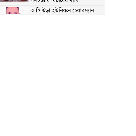
গণহত্যার বিচারের দাবি
আন্দিউড়া ইউনিয়নে চেয়ারম্যান
পদপ্রার্থী হিসেবে ভোটের মাঠে
সক্রিয় মোত্তাকিম চৌধুরী
নন্দীগ্রামে বিএনপির বিশাল বিজয়
র‍্যালী
নওগাঁয় সন্ত্রাসী হামলায় বিএনপি
নেতা গুরুতর জখম
টেকনাফের পাহাড়ে র‍্যাবের
অভিযান: অপহৃত ৩ রোহিঙ্গা উদ্ধার,
গ্রেপ্তার ১
পোরশায় গণঅভ্যুত্থান দিবসে শহিদ
ও জুলাই যোদ্ধাদের সংবর্ধনা
৩৬ জুলাই মহামুক্তি দিবস: শ্রমজীবী
মানুষের অধিকার রক্ষায় সিরাজগঞ্জে
শ্রমিক অধিকার পরিষদের জোরালো