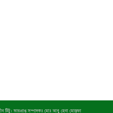
ন টিটু। ভারপ্রাপ্ত সম্পাদকঃ মোঃ আবু হেনা মোস্তফা