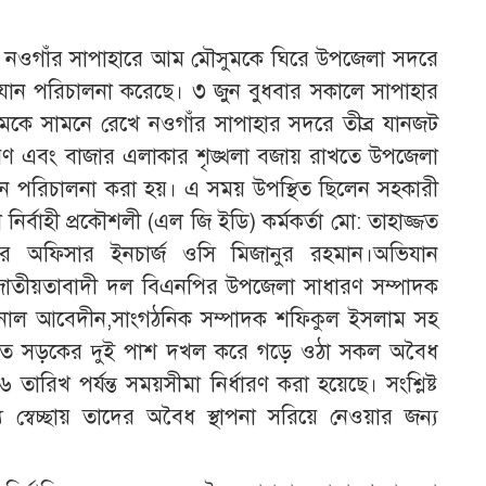
 : নওগাঁর সাপাহারে আম মৌসুমকে ঘিরে উপজেলা সদরে
ান পরিচালনা করেছে। ৩ জুন বুধবার সকালে সাপাহার
মকে সামনে রেখে নওগাঁর সাপাহার সদরে তীব্র যানজট
তকরণ এবং বাজার এলাকার শৃঙ্খলা বজায় রাখতে উপজেলা
িযান পরিচালনা করা হয়। এ সময় উপস্থিত ছিলেন সহকারী
র্বাহী প্রকৌশলী (এল জি ইডি) কর্মকর্তা মো: তাহাজ্জত
ানার অফিসার ইনচার্জ ওসি মিজানুর রহমান।অভিযান
 জাতীয়তাবাদী দল বিএনপির উপজেলা সাধারণ সম্পাদক
য়নাল আবেদীন,সাংগঠনিক সম্পাদক শফিকুল ইসলাম সহ
 মূলত সড়কের দুই পাশ দখল করে গড়ে ওঠা সকল অবৈধ
রিখ পর্যন্ত সময়সীমা নির্ধারণ করা হয়েছে। সংশ্লিষ্ট
যে স্বেচ্ছায় তাদের অবৈধ স্থাপনা সরিয়ে নেওয়ার জন্য