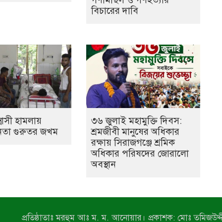
বিচারের দাবি
ত্রাসী হামলায়
৩৬ জুলাই মহামুক্তি দিবস:
েতা গুরুতর জখম
শ্রমজীবী মানুষের অধিকার
রক্ষায় সিরাজগঞ্জে শ্রমিক
অধিকার পরিষদের জোরালো
অবস্থান
প্রতিষ্ঠাতাঃ মরহুম আঃ ম. ম. আনোয়ার। প্রকাশক: মোঃ তমিজউদ্দী