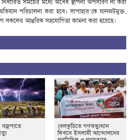
 নির্ধারিত সময়ের মধ্যে অবৈধ স্থাপনা অপসারণ না করা
েদ অভিযান পরিচালনা করা হবে। সাপাহার’কে যানজটমুক্ত,
োগে সকলের আন্তরিক সহযোগিতা কামনা করা হয়েছে।
 বজ্রপাতে
বেলকুচিতে গণঅভ্যুত্থান
ৃত্যু
দিবসে ইসলামী আন্দোলনের
গণমিছিল ও গণহত্যার