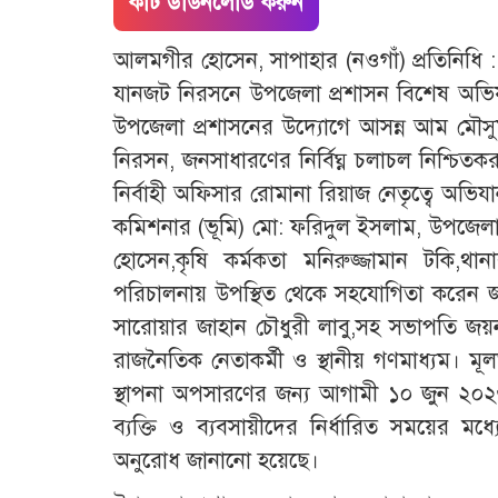
কাট ডাউনলোড করুন
আলমগীর হোসেন, সাপাহার (নওগাঁ) প্রতিনিধি
যানজট নিরসনে উপজেলা প্রশাসন বিশেষ অভিয
উপজেলা প্রশাসনের উদ্যোগে আসন্ন আম মৌসু
নিরসন, জনসাধারণের নির্বিঘ্ন চলাচল নিশ্চি
নির্বাহী অফিসার রোমানা রিয়াজ নেতৃত্বে অভ
কমিশনার (ভূমি) মো: ফরিদুল ইসলাম, উপজেলা নি
হোসেন,কৃষি কর্মকতা মনিরুজ্জামান টকি,থ
পরিচালনায় উপস্থিত থেকে সহযোগিতা করেন
সারোয়ার জাহান চৌধুরী লাবু,সহ সভাপতি জ
রাজনৈতিক নেতাকর্মী ও স্থানীয় গণমাধ্যম।
স্থাপনা অপসারণের জন্য আগামী ১০ জুন ২০২৬ তা
ব্যক্তি ও ব্যবসায়ীদের নির্ধারিত সময়ের মধ্
অনুরোধ জানানো হয়েছে।