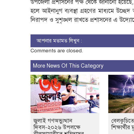
উপজেলা প্রশাসনের পক্ষ থেকে জানানো হয়েছে,
হলে আইনানুগ ব্যবস্থা গ্রহণের মাধ্যমে উচ্ছ
নিরাপদ ও সুশৃঙ্খল রাখতে প্রশাসনের এ উদ্য
আপনার মতামত লিখুন :
Comments are closed.
More News Of This Category
জুলাই গণঅভ্যুত্থান
বেলকুচিতে
দিবস-২০২৬ উপলক্ষে
শিক্ষার্থীর ম
নীলফামারীতে শহিদদের