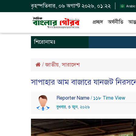
বৃহস্পতিবার, ০৬ অগাস্ট ২০২৬, ০১:২২
Arabic
প্রচ্ছদ
অর্থনীতি
আন্ত
শিরোনামঃ
/
জাতীয়
সারাদেশ
,
সাপাহার আম বাজারে যানজট নিরসনে
Reporter Name
/ ১১৮ Time View
বুধবার, ৩ জুন, ২০২৬