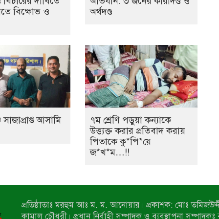
ও বিচারের দাবিতে
অভিযান: ৩ জনের কারাদণ্ড ও
তে বিক্ষোভ ও
অর্থদণ্ড
 সাজাপ্রাপ্ত আসামি
৭ম শ্রেণি পড়ুয়া কন্যাকে
উত্ত্যক্ত করার প্রতিবাদ করায়
পিতাকে কু*পি*য়ে
জ*খ*ম…!!
প্রতিষ্ঠাতাঃ মরহুম আঃ ম. ম. আনোয়ার। প্রকাশক: মোঃ তমিজউদ্দী
কামাল চৌধুরী। প্রধান নির্বাহী সম্পাদক ও ব্যবস্থাপনা সম্পাদকঃ