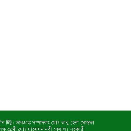
ন টিটু। ভারপ্রাপ্ত সম্পাদকঃ মোঃ আবু হেনা মোস্তফা
 বৃক্ষ প্রেমী মোঃ মাহমুদুন নবী বেলাল। সহকারী