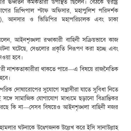
র্ধ্বতন কর্মকর্তারা উপস্থিত ছিলেন। বৈঠকে স্বরাষ্ট্র
িভাগের প্রিন্সিপাল স্টাফ অফিসার, মহাপুলিশ পরিদর্শক
জিবি), আনসার ও ভিডিপির মহাপরিচালক এবং ঢাকা
বলেন, আইনশৃঙ্খলা রক্ষাকারী বাহিনী সক্রিয়ভাবে কাজ
টনা ঘটেছে, সেগুলোর প্রকৃতি নিরূপণ করা হচ্ছে এবং
নেওয়া হবে।
েশকারী নাশকতাকারীরা থাকতে পারে—এ বিষয়ে রাজনৈতিক
 হবে।
ক দোষারোপের সুযোগে সন্ত্রাসীরা যাতে সুবিধা নিতে
্গে সামাজিক যোগাযোগ মাধ্যমে ছড়ানো বিভ্রান্তিকর
তা করছে কি না—সেসব বিষয়েও আইনশৃঙ্খলা বাহিনী নজর
হামলার ঘটনাকে উদ্বেগজনক উল্লেখ করে ইসি সানাউল্লাহ