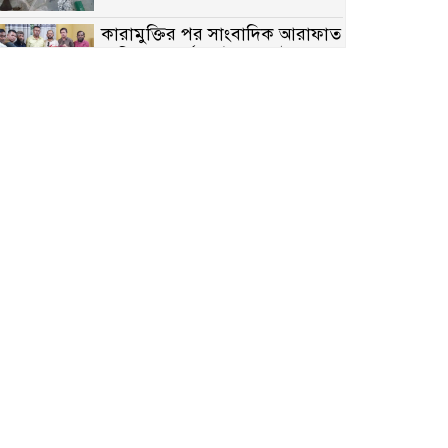
কারামুক্তির পর সাংবাদিক আরাফাত
সানিকে সংবর্ধনা, টেকনাফ উপজেলা
প্রেসক্লাবের ফুলেল শুভেচ্ছা
বাকেরগঞ্জে সাজাপ্রাপ্ত আসামি
গ্রেপ্তার
মিয়ানমারের সীমান্তে স্থলমাইন
বিস্ফোরণ: উখিয়ার এক যুবকের পা
বিচ্ছিন্ন
৭ম শ্রেণি পড়ুয়া কন্যাকে উত্ত্যক্ত
করার প্রতিবাদ করায় পিতাকে
কু*পি*য়ে জ*খ*ম…!!
জুলাই গণঅভ্যুত্থান দিবস-২০২৬
উপলক্ষে নীলফামারীতে শহিদদের
স্মরণে দোয়া মাহফিল ও আলোচনা
সভা অনুষ্ঠিত
বেলকুচিতে বজ্রপাতে শিক্ষার্থীর মৃত্যু