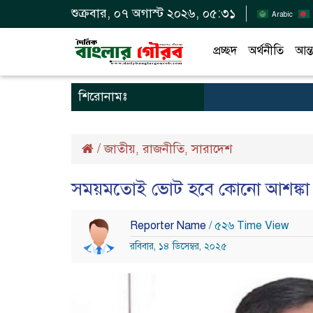
শুক্রবার, ০৭ অগাস্ট ২০২৬, ০৫:৩১
Arabic
প্রচ্ছদ
অর্থনীতি
আন্ত
শিরোনামঃ
/
জাতীয়
রাজনীতি
সারাদেশ
,
,
সময়মতোই ভোট হবে কোনো আশঙ্কা ন
Reporter Name
/ ৫২৬ Time View
রবিবার, ১৪ ডিসেম্বর, ২০২৫