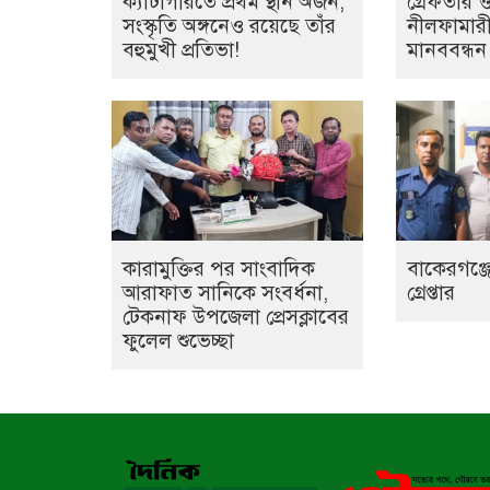
ক্যাটাগরিতে প্রথম স্থান অর্জন;
গ্রেফতার 
সংস্কৃতি অঙ্গনেও রয়েছে তাঁর
নীলফামারী
বহুমুখী প্রতিভা!
মানববন্ধন
কারামুক্তির পর সাংবাদিক
বাকেরগঞ্জে
আরাফাত সানিকে সংবর্ধনা,
গ্রেপ্তার
টেকনাফ উপজেলা প্রেসক্লাবের
ফুলেল শুভেচ্ছা