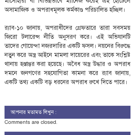
মাসোহারা বা বিভিন্নভাবে ম্যানেজ করেই এই হোটেলে
অসামাজিক ও অপরাধমূলক কর্মকাণ্ড পরিচালিত হচ্ছিল।
‎র‍্যাব-১০ জানায়, অপরাধীদের গ্রেফতারে তারা সবসময়
জিরো টলারেন্স নীতি অনুসরণ করে। এই অভিযানটি
তাদের গোয়েন্দা নজরদারির একটি ফসল। নয়নের বিরুদ্ধে
নতুন করে অস্ত্র আইনে মামলা দায়েরের এবং তাকে সংশ্লিষ্ট
থানায় হস্তান্তর করা হয়েছে। অবৈধ অস্ত্র উদ্ধার ও অপরাধ
দমনে জনগণের সহযোগিতা কামনা করে র‍্যাব জানায়,
একটি তথ্য একটি বড় ধরনের অপরাধ রুখে দিতে পারে।
আপনার মতামত লিখুন :
Comments are closed.