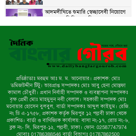
আদমদীঘিতে শুমারি স্বেচ্ছাসেবী নিয়োগে
যোগ্যতার ভিত্তিতে তালিকা প্রকাশ;
নির্বাচিতদের আ.লীগ ট্যাগে প্রচারণা
সংবাদ প্রকাশের জেরে সাংবাদিককে দেখে
নেওয়ার হুমকি দিলেন দোড়া মাদরাসার
পরিচয় দেওয়া সভাপতি
উখিয়ায় বিজিবির অভিযানে ৪০ হাজার
ইয়াবাসহ যুবক আটক
প্রতিষ্ঠাতাঃ মরহুম আঃ ম. ম. আনোয়ার। প্রকাশক: মোঃ
পোরশায় ৭ মাসে ১৯ জনের অপমৃত্যু,
তমিজউদ্দীন টিটু। ভারপ্রাপ্ত সম্পাদকঃ মোঃ আবু হেনা মোস্তফা
শীর্ষে আত্মহত্যা
কামাল চৌধুরী। প্রধান নির্বাহী সম্পাদক ও ব্যবস্থাপনা সম্পাদকঃ
বৃক্ষ প্রেমী মোঃ মাহমুদুন নবী বেলাল। সহকারী সম্পাদক মোঃ
মনোয়ার হোসেন বুলবুল, বার্তা সম্পাদকঃ আব্দুল কাইয়ুম। রেজি.
হিন্দু বৌদ্ধ খ্রিস্টান কল্যাণ ফ্রন্টের
নং ডি এ-১৭৫৮, প্রকাশক কর্তৃক মিরপুর ১২ পল্লবী ঢাকা থেকে
নীলফামারী কমিটি নিয়ে প্রশ্ন, প্রতিবাদে
প্রকাশিত। বার্তা ও বাণিজ্যিক কার্যালয়: বাসা নং-১৭, রোড নং-৬,
সদস্য সচিব
ব্লক নং- সি, মিরপুর-১২, পল্লবী, ঢাকা। ফোন: 02587747974
দরিয়ানগরে প্যারাসেইলিং দুর্ঘটনায় পর্যটক
মোবাঃ 01786388546 বার্তা বিভাগঃ 01787862500