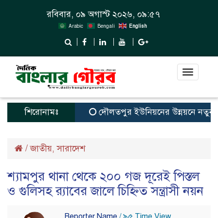
রবিবার, ০৯ অগাস্ট ২০২৬, ০৯:৫৭
Arabic
Bengali
English
Toggle
navigat
শিরোনামঃ
দৌলতপুর ইউনিয়নের উন্নয়নে নতুন স্বপ্ন
/
জাতীয়
সারাদেশ
,
শ্যামপুর থানা থেকে ২০০ গজ দূরেই পিস্তল
ও গুলিসহ র‍্যাবের জালে চিহ্নিত সন্ত্রাসী নয়ন
Reporter Name
/ ৯৫ Time View