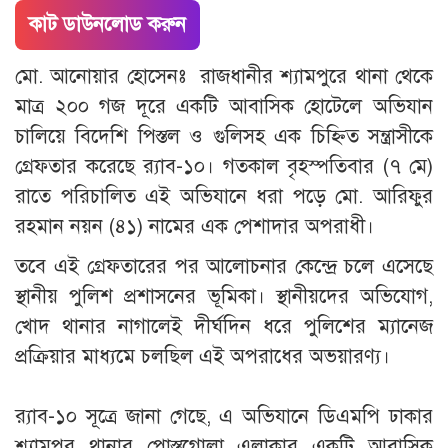
কাট ডাউনলোড করুন
মো. আনোয়ার হোসেনঃ রাজধানীর শ্যামপুরে থানা থেকে
মাত্র ২০০ গজ দূরে একটি আবাসিক হোটেলে অভিযান
চালিয়ে বিদেশি পিস্তল ও গুলিসহ এক চিহ্নিত সন্ত্রাসীকে
গ্রেফতার করেছে র‍্যাব-১০। গতকাল বৃহস্পতিবার (৭ মে)
রাতে পরিচালিত এই অভিযানে ধরা পড়ে মো. আরিফুর
রহমান নয়ন (৪১) নামের এক পেশাদার অপরাধী।
‎তবে এই গ্রেফতারের পর আলোচনার কেন্দ্রে চলে এসেছে
স্থানীয় পুলিশ প্রশাসনের ভূমিকা। স্থানীয়দের অভিযোগ,
খোদ থানার নাগালেই দীর্ঘদিন ধরে পুলিশের ম্যানেজ
প্রক্রিয়ার মাধ্যমে চলছিল এই অপরাধের অভয়ারণ্য।
‎র‍্যাব-১০ সূত্রে জানা গেছে, এ অভিযানে ডিএমপি ঢাকার
শ্যামপুর থানার পোস্তগোলা এলাকার একটি আবাসিক