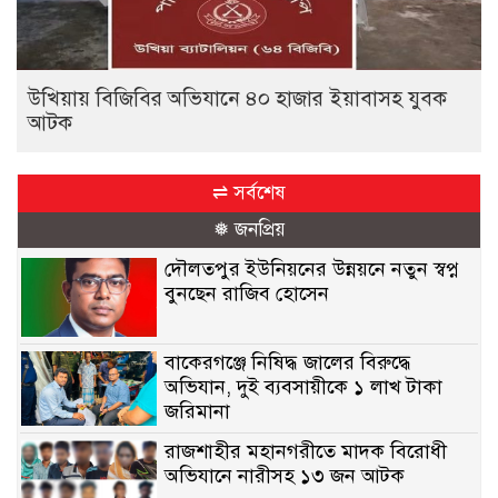
উখিয়ায় বিজিবির অভিযানে ৪০ হাজার ইয়াবাসহ যুবক
আটক
⇌ সর্বশেষ
❅ জনপ্রিয়
দৌলতপুর ইউনিয়নের উন্নয়নে নতুন স্বপ্ন
বুনছেন রাজিব হোসেন
বাকেরগঞ্জে নিষিদ্ধ জালের বিরুদ্ধে
অভিযান, দুই ব্যবসায়ীকে ১ লাখ টাকা
জরিমানা
রাজশাহীর মহানগরীতে মাদক বিরোধী
অভিযানে নারীসহ ১৩ জন আটক