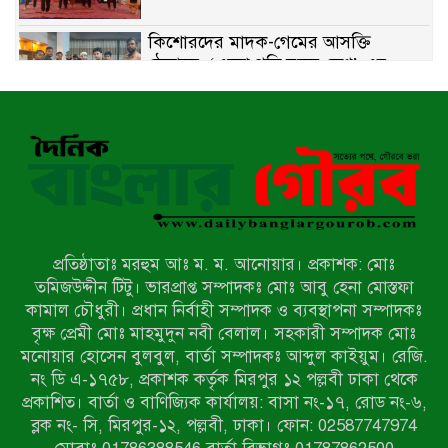
কিশোরদের মাদক-গেমের আসক্তি
ঠেকাতে, ‘এসো গড়ি নতুন দেশ’-এর
ফুটবল বিতরণ
রাজশাহীতে নগদ অর্থ ও হেরোইন-সহ
স্বামী-স্ত্রী আটক
নন্দীগ্রামে সরকারি খাস জমির রাস্তা দখল,
চলাচলে চরম দুর্ভোগ; ইউএনওর হস্তক্ষেপ
কামনা
প্রতিষ্ঠাতাঃ মরহুম আঃ ম. ম. আনোয়ার। প্রকাশক: মোঃ
নাটোরের পাটুলে পানিতে ডুবে নন্দীগ্রামের
তমিজউদ্দীন টিটু। ভারপ্রাপ্ত সম্পাদকঃ মোঃ আবু হেনা মোস্তফা
স্কুলছাত্রের মর্মান্তিক মৃত্যু
কামাল চৌধুরী। প্রধান নির্বাহী সম্পাদক ও ব্যবস্থাপনা সম্পাদকঃ
বৃক্ষ প্রেমী মোঃ মাহমুদুন নবী বেলাল। সহকারী সম্পাদক মোঃ
মনোয়ার হোসেন বুলবুল, বার্তা সম্পাদকঃ আব্দুল কাইয়ুম। রেজি.
সেনাবাহিনীর চাকরি হারিয়ে ভুয়া ডিবি
নং ডি এ-১৭৫৮, প্রকাশক কর্তৃক মিরপুর ১২ পল্লবী ঢাকা থেকে
পুলিশ পরিচয়ে চাঁদাবাজি, গণপিটুনির পর
প্রকাশিত। বার্তা ও বাণিজ্যিক কার্যালয়: বাসা নং-১৭, রোড নং-৬,
কারাগারে প্রতারক।
ব্লক নং- সি, মিরপুর-১২, পল্লবী, ঢাকা। ফোন: 02587747974
বাঘার সাহিন সরকারের তিন ক্যাটাগরিতে