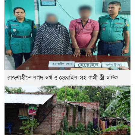
রাজশাহীতে নগদ অর্থ ও হেরোইন-সহ স্বামী-স্ত্রী আটক