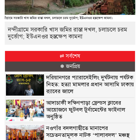
নন্দীগ্রামে সরকারি খাস জমির রাস্তা দখল, চলাচলে চরম
দুর্ভোগ; ইউএনওর হস্তক্ষেপ কামনা
⇌ সর্বশেষ
❅ জনপ্রিয়
দরিয়ানগরে প্যারাসেইলিং দুর্ঘটনায় পর্যটক
নিহত: হত্যা মামলার প্রধান আসামি ঢাকায়
র‌্যাবের জালে
আদাচাকী দক্ষিণপাড়া ফ্রেন্ডস ক্লাবের
আয়োজনে ফুটবল টুর্নামেন্টের ফাইনাল
অনুষ্ঠিত
নওগাঁর বদলগাছীতে মানাপের
সচেতনতামূলক নাটক ‘পালাবদল’ মঞ্চস্থ