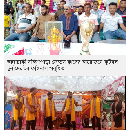
আদাচাকী দক্ষিণপাড়া ফ্রেন্ডস ক্লাবের আয়োজনে ফুটবল
টুর্নামেন্টের ফাইনাল অনুষ্ঠিত