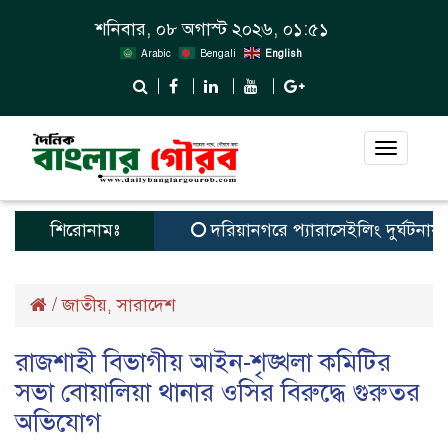
শনিবার, ০৮ অগাস্ট ২০২৬, ০১:৫১
Arabic
Bengali
English
Toggle
navigat
শিরোনামঃ
দরিয়ানগরে প্যারাসেইলিং দুর্ঘটনায় পর্যট
/
জাতীয়
সারাদেশ
,
রাজশাহী বিভাগীয় আইন-শৃঙ্খলা কমিটির
সভা বোয়ালিয়া থানার ওসির বিরুদ্ধে গুরুতর
অভিযোগ