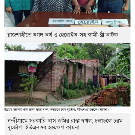
রাজশাহীতে নগদ অর্থ ও হেরোইন-সহ স্বামী-স্ত্রী আটক
নন্দীগ্রামে সরকারি খাস জমির রাস্তা দখল, চলাচলে চরম
দুর্ভোগ; ইউএনওর হস্তক্ষেপ কামনা