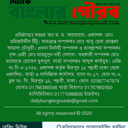
স্বামী-স্ত্রী আটক
নন্দীগ্রামে সরকারি খাস জমির রাস্তা দখল,
চলাচলে চরম দুর্ভোগ; ইউএনওর হস্তক্ষেপ
কামনা
প্রতিষ্ঠাতাঃ মরহুম আঃ ম. ম. আনোয়ার। প্রকাশক: মোঃ
নাটোরের পাটুলে পানিতে ডুবে নন্দীগ্রামের
তমিজউদ্দীন টিটু। ভারপ্রাপ্ত সম্পাদকঃ মোঃ আবু হেনা মোস্তফা
স্কুলছাত্রের মর্মান্তিক মৃত্যু
কামাল চৌধুরী। প্রধান নির্বাহী সম্পাদক ও ব্যবস্থাপনা সম্পাদকঃ
বৃক্ষ প্রেমী মোঃ মাহমুদুন নবী বেলাল। সহকারী সম্পাদক মোঃ
মনোয়ার হোসেন বুলবুল, বার্তা সম্পাদকঃ আব্দুল কাইয়ুম। রেজি.
সেনাবাহিনীর চাকরি হারিয়ে ভুয়া ডিবি
নং ডি এ-১৭৫৮, প্রকাশক কর্তৃক মিরপুর ১২ পল্লবী ঢাকা থেকে
পুলিশ পরিচয়ে চাঁদাবাজি, গণপিটুনির পর
প্রকাশিত। বার্তা ও বাণিজ্যিক কার্যালয়: বাসা নং-১৭, রোড নং-৬,
কারাগারে প্রতারক।
ব্লক নং- সি, মিরপুর-১২, পল্লবী, ঢাকা। ফোন: 02587747974
বাঘার সাহিন সরকারের তিন ক্যাটাগরিতে
মোবাঃ 01786388546 বার্তা বিভাগঃ 01787862500
প্রথম স্থান অর্জন; সংস্কৃতি অঙ্গনেও রয়েছে
মাল্টিমিডিয়াঃ 01771088808 ইমেইলঃ
তাঁর বহুমুখী প্রতিভা!
dailybanglargourab@gmail.com
আওয়ামী সন্ত্রাসীদের দ্রুত গ্রেফতার ও
All rights reserved © 2020
বিচারের দাবিতে নীলফামারীতে বিক্ষোভ ও
মানববন্ধন
ব্রেকিং নিউজ
দরিয়ানগরে প্যারাসেইলিং দুর্ঘটনায় পর্