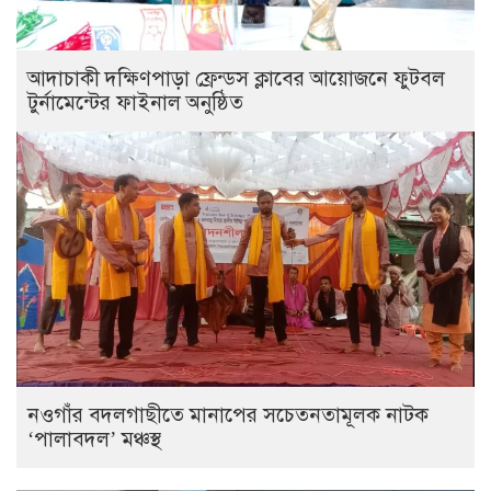
আদাচাকী দক্ষিণপাড়া ফ্রেন্ডস ক্লাবের আয়োজনে ফুটবল
টুর্নামেন্টের ফাইনাল অনুষ্ঠিত
নওগাঁর বদলগাছীতে মানাপের সচেতনতামূলক নাটক
‘পালাবদল’ মঞ্চস্থ