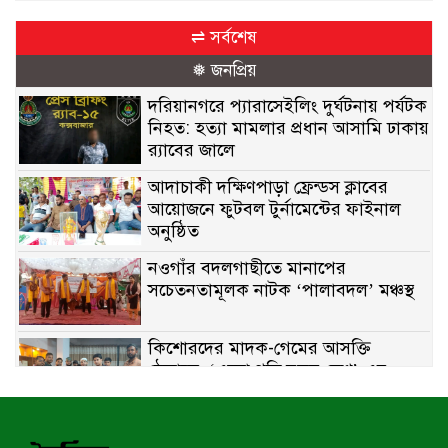
⇌ সর্বশেষ
❅ জনপ্রিয়
দরিয়ানগরে প্যারাসেইলিং দুর্ঘটনায় পর্যটক
নিহত: হত্যা মামলার প্রধান আসামি ঢাকায়
র‌্যাবের জালে
আদাচাকী দক্ষিণপাড়া ফ্রেন্ডস ক্লাবের
আয়োজনে ফুটবল টুর্নামেন্টের ফাইনাল
অনুষ্ঠিত
নওগাঁর বদলগাছীতে মানাপের
সচেতনতামূলক নাটক ‘পালাবদল’ মঞ্চস্থ
কিশোরদের মাদক-গেমের আসক্তি
ঠেকাতে, ‘এসো গড়ি নতুন দেশ’-এর
ফুটবল বিতরণ
রাজশাহীতে নগদ অর্থ ও হেরোইন-সহ