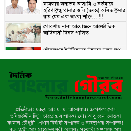
মামলার অন্যতম আসামি ও বর্তমানে
হরিণাকুণ্ডু থানার ওসি (তদন্ত) অসিত কুমার
রায় যেন এক অধরা শক্তি….!!!
পোরশায় নানা আয়োজনে আন্তর্জাতিক
আদিবাসী দিবস পালিত
দৌলতপুর ইউনিয়নের উন্নয়নে নতুন স্বপ্ন
বুনছেন রাজিব হোসেন
বাকেরগঞ্জে নিষিদ্ধ জালের বিরুদ্ধে
অভিযান, দুই ব্যবসায়ীকে ১ লাখ টাকা
জরিমানা
রাজশাহীর মহানগরীতে মাদক বিরোধী
অভিযানে নারীসহ ১৩ জন আটক
প্রতিষ্ঠাতাঃ মরহুম আঃ ম. ম. আনোয়ার। প্রকাশক: মোঃ
তমিজউদ্দীন টিটু। ভারপ্রাপ্ত সম্পাদকঃ মোঃ আবু হেনা মোস্তফা
আদমদীঘিতে শুমারি স্বেচ্ছাসেবী নিয়োগে
কামাল চৌধুরী। প্রধান নির্বাহী সম্পাদক ও ব্যবস্থাপনা সম্পাদকঃ
যোগ্যতার ভিত্তিতে তালিকা প্রকাশ;
বৃক্ষ প্রেমী মোঃ মাহমুদুন নবী বেলাল। সহকারী সম্পাদক মোঃ