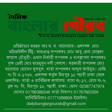
নির্বাচিতদের আ.লীগ ট্যাগে প্রচারণা
সংবাদ প্রকাশের জেরে সাংবাদিককে দেখে
নেওয়ার হুমকি দিলেন দোড়া মাদরাসার
পরিচয় দেওয়া সভাপতি
উখিয়ায় বিজিবির অভিযানে ৪০ হাজার
ইয়াবাসহ যুবক আটক
প্রতিষ্ঠাতাঃ মরহুম আঃ ম. ম. আনোয়ার। প্রকাশক: মোঃ
পোরশায় ৭ মাসে ১৯ জনের অপমৃত্যু,
তমিজউদ্দীন টিটু। ভারপ্রাপ্ত সম্পাদকঃ মোঃ আবু হেনা মোস্তফা
শীর্ষে আত্মহত্যা
কামাল চৌধুরী। প্রধান নির্বাহী সম্পাদক ও ব্যবস্থাপনা সম্পাদকঃ
বৃক্ষ প্রেমী মোঃ মাহমুদুন নবী বেলাল। সহকারী সম্পাদক মোঃ
মনোয়ার হোসেন বুলবুল, বার্তা সম্পাদকঃ আব্দুল কাইয়ুম। রেজি.
হিন্দু বৌদ্ধ খ্রিস্টান কল্যাণ ফ্রন্টের
নং ডি এ-১৭৫৮, প্রকাশক কর্তৃক মিরপুর ১২ পল্লবী ঢাকা থেকে
নীলফামারী কমিটি নিয়ে প্রশ্ন, প্রতিবাদে
প্রকাশিত। বার্তা ও বাণিজ্যিক কার্যালয়: বাসা নং-১৭, রোড নং-৬,
সদস্য সচিব
ব্লক নং- সি, মিরপুর-১২, পল্লবী, ঢাকা। ফোন: 02587747974
দরিয়ানগরে প্যারাসেইলিং দুর্ঘটনায় পর্যটক
মোবাঃ 01786388546 বার্তা বিভাগঃ 01787862500
নিহত: হত্যা মামলার প্রধান আসামি ঢাকায়
মাল্টিমিডিয়াঃ 01771088808 ইমেইলঃ
র‌্যাবের জালে
dailybanglargourab@gmail.com