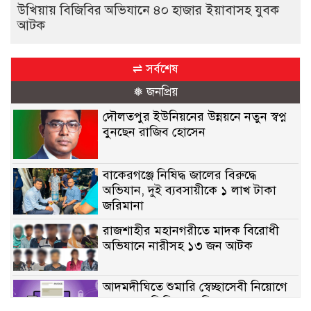
উখিয়ায় বিজিবির অভিযানে ৪০ হাজার ইয়াবাসহ যুবক
আটক
⇌ সর্বশেষ
❅ জনপ্রিয়
দৌলতপুর ইউনিয়নের উন্নয়নে নতুন স্বপ্ন
বুনছেন রাজিব হোসেন
বাকেরগঞ্জে নিষিদ্ধ জালের বিরুদ্ধে
অভিযান, দুই ব্যবসায়ীকে ১ লাখ টাকা
জরিমানা
রাজশাহীর মহানগরীতে মাদক বিরোধী
অভিযানে নারীসহ ১৩ জন আটক
আদমদীঘিতে শুমারি স্বেচ্ছাসেবী নিয়োগে
যোগ্যতার ভিত্তিতে তালিকা প্রকাশ;