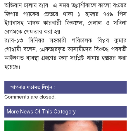
অভিযান চালায় র‌্যাব। এ সময় তল্লাশীকালে কালো রংয়ের
জিপার প্যাকের ভেতরে থাকা ১ হাজার ৭৫৯ পিস
ইয়াবাসহ মাদক কারবারী জিকরুল, বেলাল ও সখিনা
বেগমকে গ্রেফতার করা হয়।
র‌্যাব-১৩ সিনিয়র সহকারী পরিচালক বিপ্লব কুমার
গোস্বামী বলেন, গ্রেফতারকৃত আসামীদের বিরুদ্ধে পরবর্তী
আইনগত ব্যবস্থা গ্রহণের জন্য সংশ্লিষ্ট থানায় হস্তান্তর করা
হয়েছে।
আপনার মতামত লিখুন :
Comments are closed.
More News Of This Category