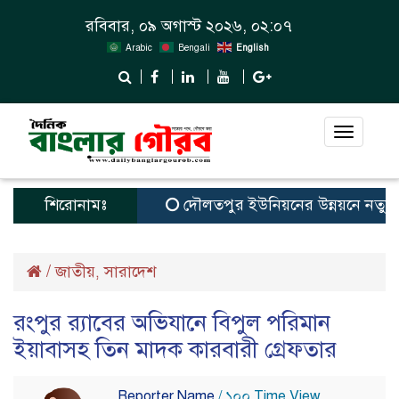
রবিবার, ০৯ অগাস্ট ২০২৬, ০২:০৭
Arabic
Bengali
English
Toggle
navigat
শিরোনামঃ
দৌলতপুর ইউনিয়নের উন্নয়নে নতুন স্বপ্
/
জাতীয়
সারাদেশ
,
রংপুর র‌্যাবের অভিযানে বিপুল পরিমান
ইয়াবাসহ তিন মাদক কারবারী গ্রেফতার
Reporter Name
/ ১০০ Time View