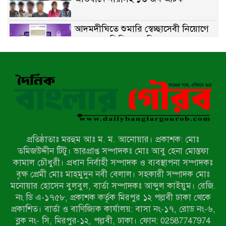
আদমদীঘিতে শুমারি স্বেচ্ছাসেবী নিয়োগে
যোগ্যতার ভিত্তিতে তালিকা প্রকাশ;
নির্বাচিতদের আ.লীগ ট্যাগে প্রচারণা
সংবাদ প্রকাশের জেরে সাংবাদিককে দেখে
নেওয়ার হুমকি দিলেন দোড়া মাদরাসার
পরিচয় দেওয়া সভাপতি
উখিয়ায় বিজিবির অভিযানে ৪০ হাজার
ইয়াবাসহ যুবক আটক
প্রতিষ্ঠাতাঃ মরহুম আঃ ম. ম. আনোয়ার। প্রকাশক: মোঃ
পোরশায় ৭ মাসে ১৯ জনের অপমৃত্যু,
তমিজউদ্দীন টিটু। ভারপ্রাপ্ত সম্পাদকঃ মোঃ আবু হেনা মোস্তফা
শীর্ষে আত্মহত্যা
কামাল চৌধুরী। প্রধান নির্বাহী সম্পাদক ও ব্যবস্থাপনা সম্পাদকঃ
বৃক্ষ প্রেমী মোঃ মাহমুদুন নবী বেলাল। সহকারী সম্পাদক মোঃ
মনোয়ার হোসেন বুলবুল, বার্তা সম্পাদকঃ আব্দুল কাইয়ুম। রেজি.
হিন্দু বৌদ্ধ খ্রিস্টান কল্যাণ ফ্রন্টের
নং ডি এ-১৭৫৮, প্রকাশক কর্তৃক মিরপুর ১২ পল্লবী ঢাকা থেকে
নীলফামারী কমিটি নিয়ে প্রশ্ন, প্রতিবাদে
প্রকাশিত। বার্তা ও বাণিজ্যিক কার্যালয়: বাসা নং-১৭, রোড নং-৬,
সদস্য সচিব
ব্লক নং- সি, মিরপুর-১২, পল্লবী, ঢাকা। ফোন: 02587747974