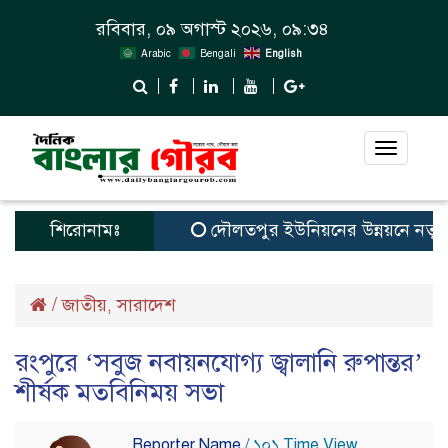
রবিবার, ০৯ অগাস্ট ২০২৬, ০৯:৩৪
Arabic
Bengali
English
Toggle
navigat
শিরোনামঃ
দৌলতপুর ইউনিয়নের উন্নয়নে নতুন স্বপ
/
জাতীয়
সারাদেশ
,
রংপুরে ‘সবুজ নবায়নযোগ্য জ্বালানি রুপান্তর’
শীর্ষক মতবিনিময় সভা
Reporter Name
/ ১০১ Time View