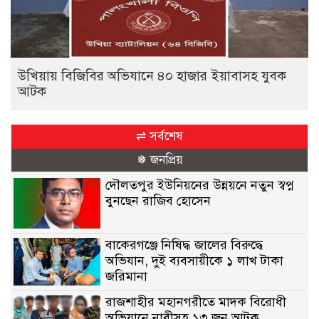
উখিয়ায় বিজিবির অভিযানে ৪০ হাজার ইয়াবাসহ যুবক
আটক
⇌ সর্বশেষ
❅ জনপ্রিয়
দৌলতপুর ইউনিয়নের উন্নয়নে নতুন স্বপ্ন
বুনছেন রাজিব হোসেন
বাকেরগঞ্জে নিষিদ্ধ জালের বিরুদ্ধে
অভিযান, দুই ব্যবসায়ীকে ১ লাখ টাকা
জরিমানা
রাজশাহীর মহানগরীতে মাদক বিরোধী
অভিযানে নারীসহ ১৩ জন আটক