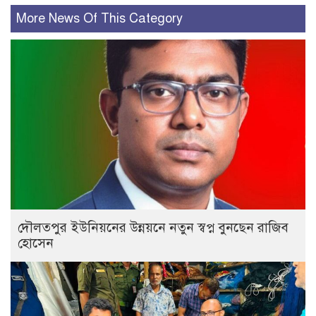
More News Of This Category
দৌলতপুর ইউনিয়নের উন্নয়নে নতুন স্বপ্ন বুনছেন রাজিব
হোসেন