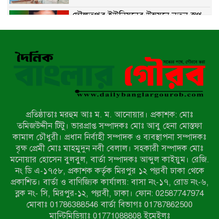
দৌলতপুর ইউনিয়নের উন্নয়নে নতুন স্বপ্ন
বুনছেন রাজিব হোসেন
বাকেরগঞ্জে নিষিদ্ধ জালের বিরুদ্ধে
অভিযান, দুই ব্যবসায়ীকে ১ লাখ টাকা
জরিমানা
রাজশাহীর মহানগরীতে মাদক বিরোধী
অভিযানে নারীসহ ১৩ জন আটক
প্রতিষ্ঠাতাঃ মরহুম আঃ ম. ম. আনোয়ার। প্রকাশক: মোঃ
তমিজউদ্দীন টিটু। ভারপ্রাপ্ত সম্পাদকঃ মোঃ আবু হেনা মোস্তফা
আদমদীঘিতে শুমারি স্বেচ্ছাসেবী নিয়োগে
কামাল চৌধুরী। প্রধান নির্বাহী সম্পাদক ও ব্যবস্থাপনা সম্পাদকঃ
যোগ্যতার ভিত্তিতে তালিকা প্রকাশ;
বৃক্ষ প্রেমী মোঃ মাহমুদুন নবী বেলাল। সহকারী সম্পাদক মোঃ
নির্বাচিতদের আ.লীগ ট্যাগে প্রচারণা
মনোয়ার হোসেন বুলবুল, বার্তা সম্পাদকঃ আব্দুল কাইয়ুম। রেজি.
নং ডি এ-১৭৫৮, প্রকাশক কর্তৃক মিরপুর ১২ পল্লবী ঢাকা থেকে
সংবাদ প্রকাশের জেরে সাংবাদিককে দেখে
প্রকাশিত। বার্তা ও বাণিজ্যিক কার্যালয়: বাসা নং-১৭, রোড নং-৬,
নেওয়ার হুমকি দিলেন দোড়া মাদরাসার
ব্লক নং- সি, মিরপুর-১২, পল্লবী, ঢাকা। ফোন: 02587747974
পরিচয় দেওয়া সভাপতি
মোবাঃ 01786388546 বার্তা বিভাগঃ 01787862500
উখিয়ায় বিজিবির অভিযানে ৪০ হাজার
মাল্টিমিডিয়াঃ 01771088808 ইমেইলঃ