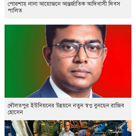
পোরশায় নানা আয়োজনে আন্তর্জাতিক আদিবাসী দিবস
পালিত
দৌলতপুর ইউনিয়নের উন্নয়নে নতুন স্বপ্ন বুনছেন রাজিব
হোসেন