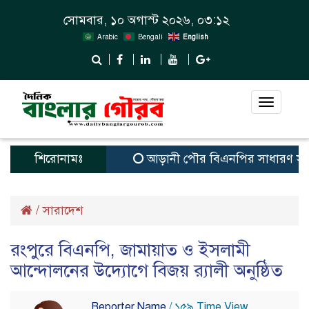
সোমবার, ১০ অগাস্ট ২০২৬, ০৩:১২
Arabic
Bengali
English
Toggle
navigat
শিরোনামঃ
আড়ানী পৌর বিএনপির সাধারণ সম্পাদক ও 
/
সারাদেশ
রংপুরে বিএনপি, জামায়াত ও ইসলামী
আন্দোলনের উদ্যোগে বিজয় র‌্যালী অনুষ্ঠিত
Reporter Name
/ ১৫৯ Time View