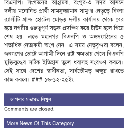
বিএনপি। সংগঠনের আহ্বায়ক, রংপুর-৩ সদর আসনে
দলীয় মনোনিত প্রার্থী সামসুজ্জামান সামু’র নেতৃত্বে বিজয়
র‌্যালীটি গ্রান্ড হোটেল মোড়স্থ দলীয় কার্যালয় থেকে বের
হয়ে নগরীর গুরুত্বপূর্ণ সড়ক প্রদক্ষিণ করে টাউন হলে গিয়ে
শেষ হয়। এতে মহানগর বিএনপি ও অঙ্গসংগঠনের ৫
শতাধিক নেতাকর্মী অংশ নেন। এ সময় নেতৃবৃন্দরা বলেন,
জনগণের ভোটে আগামী দিনে রাষ্ট্র ক্ষমতায় গেলে বিএনপি
মুক্তিযুদ্ধের সঠিক ইতিহাস তুলে ধরাসহ সংরক্ষণ করবে।
সেই সাথে দেশের স্বাধীনতা, সার্বভৌমত্ব অক্ষুন্ন রাখতে
কাজ করবে। ### ১৬-১২-২৫ইং
আপনার মতামত লিখুন :
Comments are closed.
More News Of This Category