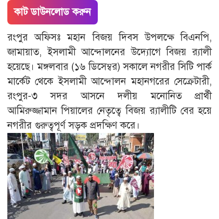
কাট ডাউনলোড করুন
রংপুর অফিসঃ মহান বিজয় দিবস উপলক্ষে বিএনপি,
জামায়াত, ইসলামী আন্দোলনের উদ্যোগে বিজয় র‌্যালী
হয়েছে। মঙ্গলবার (১৬ ডিসেম্বর) সকালে নগরীর সিটি পার্ক
মার্কেট থেকে ইসলামী আন্দোলন মহানগরের সেক্রেটারী,
রংপুর-৩ সদর আসনে দলীয় মনোনিত প্রার্থী
আমিরুজ্জামান পিয়ালের নেতৃত্বে বিজয় র‌্যালীটি বের হয়ে
নগরীর গুরুত্বপূর্ণ সড়ক প্রদক্ষিণ করে।