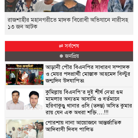
রাজশাহীর মহানগরীতে মাদক বিরোধী অভিযানে নারীসহ
১৩ জন আটক
⇌ সর্বশেষ
❅ জনপ্রিয়
আড়ানী পৌর বিএনপির সাধারণ সম্পাদক
ও মেয়র পদপ্রার্থী মোস্তাক আহমেদ বিল্টুর
জন্মদিন উদযাপিত৷
কুমিল্লায় বিএনপি’র দুই শীর্ষ নেতা গুম
মামলার অন্যতম আসামি ও বর্তমানে
হরিণাকুণ্ডু থানার ওসি (তদন্ত) অসিত কুমার
রায় যেন এক অধরা শক্তি….!!!
পোরশায় নানা আয়োজনে আন্তর্জাতিক
আদিবাসী দিবস পালিত