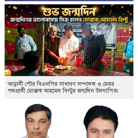
আড়ানী পৌর বিএনপির সাধারণ সম্পাদক ও মেয়র
পদপ্রার্থী মোস্তাক আহমেদ বিল্টুর জন্মদিন উদযাপিত৷