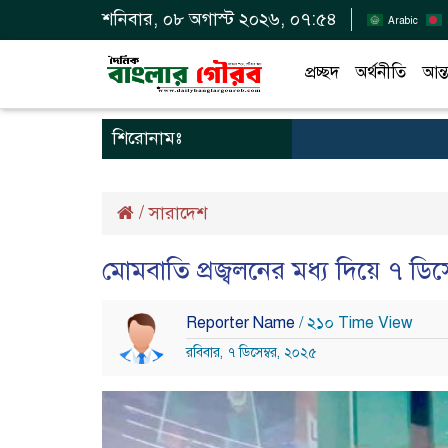
শনিবার, ০৮ অগাস্ট ২০২৬, ০৭:৫৪
Arabic
প্রচ্ছদ
অর্থনীতি
আন্ত
শিরোনামঃ
/
সারাদেশ
মোমবাতি প্রজ্বলনের মধ্য দিয়ে ৭ ডিসে
Reporter Name
/ ২১০ Time View
রবিবার, ৭ ডিসেম্বর, ২০২৫