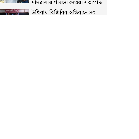
মাদরাসার পরিচয় দেওয়া সভাপতি
উখিয়ায় বিজিবির অভিযানে ৪০
হাজার ইয়াবাসহ যুবক আটক
পোরশায় ৭ মাসে ১৯ জনের
অপমৃত্যু, শীর্ষে আত্মহত্যা
হিন্দু বৌদ্ধ খ্রিস্টান কল্যাণ ফ্রন্টের
নীলফামারী কমিটি নিয়ে প্রশ্ন,
প্রতিবাদে সদস্য সচিব
দরিয়ানগরে প্যারাসেইলিং দুর্ঘটনায়
পর্যটক নিহত: হত্যা মামলার প্রধান
আসামি ঢাকায় র‌্যাবের জালে
আদাচাকী দক্ষিণপাড়া ফ্রেন্ডস ক্লাবের
আয়োজনে ফুটবল টুর্নামেন্টের
ফাইনাল অনুষ্ঠিত
নওগাঁর বদলগাছীতে মানাপের
সচেতনতামূলক নাটক ‘পালাবদল’