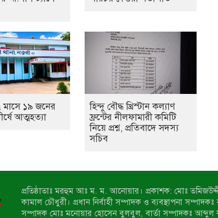
 মাসে ১৯ জনের
হিন্দু বৌদ্ধ খ্রিস্টান কল্যাণ
ীর্ষে আত্মহত্যা
ফ্রন্টের নীলফামারী কমিটি
নিয়ে প্রশ্ন, প্রতিবাদে সদস্য
সচিব
প্রতিষ্ঠাতাঃ মরহুম আঃ ম. ম. আনোয়ার। প্রকাশক: মোঃ তমিজউদ্দী
কামাল চৌধুরী। প্রধান নির্বাহী সম্পাদক ও ব্যবস্থাপনা সম্পাদকঃ
সম্পাদক মোঃ মনোয়ার হোসেন বুলবুল, বার্তা সম্পাদকঃ আব্দুল 