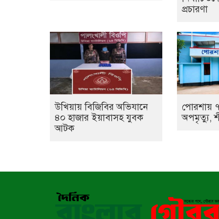
প্রচারণা
উখিয়ায় বিজিবির অভিযানে
পোরশায় ৭
৪০ হাজার ইয়াবাসহ যুবক
অপমৃত্যু, শ
আটক