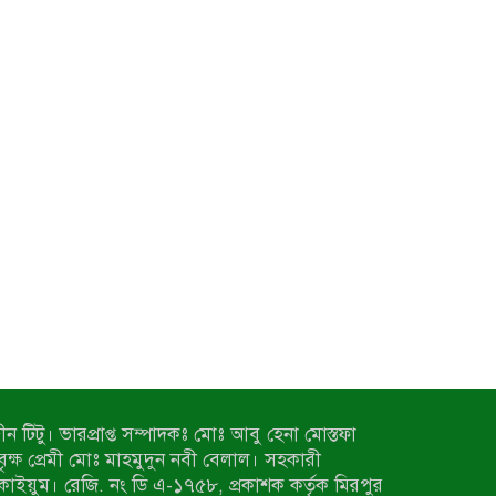
ন টিটু। ভারপ্রাপ্ত সম্পাদকঃ মোঃ আবু হেনা মোস্তফা
 বৃক্ষ প্রেমী মোঃ মাহমুদুন নবী বেলাল। সহকারী
কাইয়ুম। রেজি. নং ডি এ-১৭৫৮, প্রকাশক কর্তৃক মিরপুর