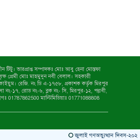
ন টিটু। ভারপ্রাপ্ত সম্পাদকঃ মোঃ আবু হেনা মোস্তফা
 বৃক্ষ প্রেমী মোঃ মাহমুদুন নবী বেলাল। সহকারী
কাইয়ুম। রেজি. নং ডি এ-১৭৫৮, প্রকাশক কর্তৃক মিরপুর
াসা নং-১৭, রোড নং-৬, ব্লক নং- সি, মিরপুর-১২, পল্লবী,
াগঃ 01787862500 মাল্টিমিডিয়াঃ 01771088808
জুলাই গণঅভ্যুত্থান দিবস-২০২৬ উপ