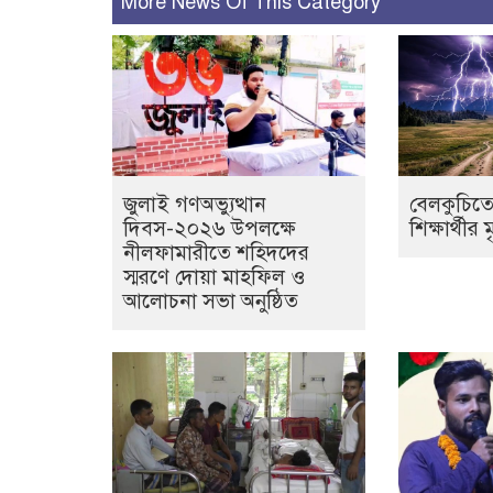
More News Of This Category
জুলাই গণঅভ্যুত্থান
বেলকুচিতে
দিবস-২০২৬ উপলক্ষে
শিক্ষার্থীর ম
নীলফামারীতে শহিদদের
স্মরণে দোয়া মাহফিল ও
আলোচনা সভা অনুষ্ঠিত