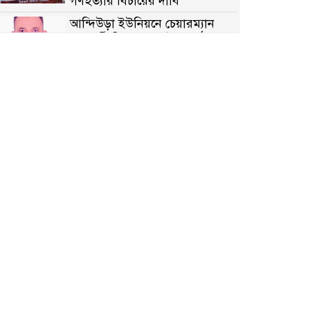
গণহত্যার বিচারের দাবি
আন্দিউড়া ইউনিয়নে চেয়ারম্যান
পদপ্রার্থী হিসেবে ভোটের মাঠে
সক্রিয় মোত্তাকিম চৌধুরী
নন্দীগ্রামে বিএনপির বিশাল বিজয়
র‍্যালী
নওগাঁয় সন্ত্রাসী হামলায় বিএনপি
নেতা গুরুতর জখম
টেকনাফের পাহাড়ে র‍্যাবের
অভিযান: অপহৃত ৩ রোহিঙ্গা উদ্ধার,
গ্রেপ্তার ১
পোরশায় গণঅভ্যুত্থান দিবসে শহিদ
ও জুলাই যোদ্ধাদের সংবর্ধনা
৩৬ জুলাই মহামুক্তি দিবস: শ্রমজীবী
মানুষের অধিকার রক্ষায় সিরাজগঞ্জে
শ্রমিক অধিকার পরিষদের জোরালো