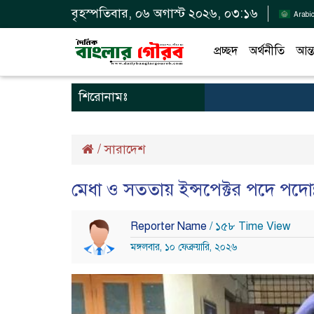
বৃহস্পতিবার, ০৬ অগাস্ট ২০২৬, ০৩:১৬
Arabi
প্রচ্ছদ
অর্থনীতি
আন্ত
শিরোনামঃ
/
সারাদেশ
মেধা ও সততায় ইন্সপেক্টর পদে পদোন
Reporter Name
/ ১৫৮ Time View
মঙ্গলবার, ১০ ফেব্রুয়ারি, ২০২৬