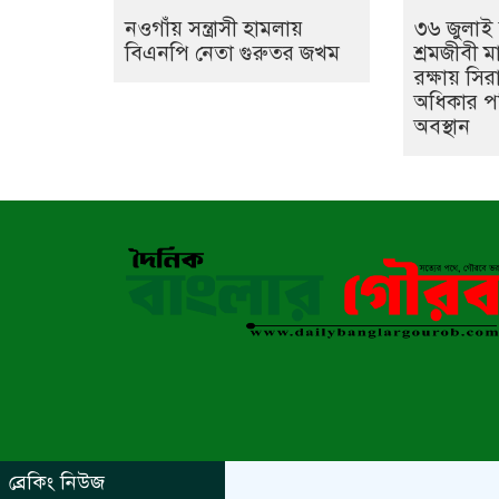
নওগাঁয় সন্ত্রাসী হামলায়
৩৬ জুলাই 
বিএনপি নেতা গুরুতর জখম
শ্রমজীবী 
রক্ষায় সির
অধিকার প
অবস্থান
ব্রেকিং নিউজ