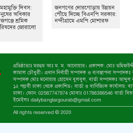
মহামুক্তি দিবস:
জনগণের দোরগোড়ায় উন্নয়ন
মানুষের অধিকার
পৌঁছে দিচ্ছে বিএনপি সরকার:
াজগঞ্জে শ্রমিক
নন্দীগ্রামে এমপি মোশারফ
রিষদের জোরালো
প্রতিষ্ঠাতাঃ মরহুম আঃ ম. ম. আনোয়ার। প্রকাশক: মোঃ তমিজউদ্দী
কামাল চৌধুরী। প্রধান নির্বাহী সম্পাদক ও ব্যবস্থাপনা সম্পাদকঃ
সম্পাদক মোঃ মনোয়ার হোসেন বুলবুল, বার্তা সম্পাদকঃ আব্দুল 
১২ পল্লবী ঢাকা থেকে প্রকাশিত। বার্তা ও বাণিজ্যিক কার্যালয়: ব
ঢাকা। ফোন: 02587747974 মোবাঃ 01786388546 বার্তা বিভ
ইমেইলঃ dailybanglargourab@gmail.com
All rights reserved © 2020