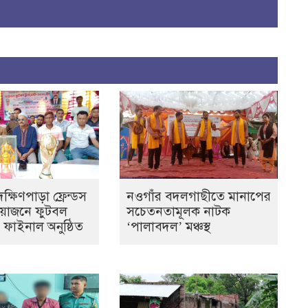
্ষিণপাড়া ফ্রেন্ডস
নওগাঁর বদলগাছীতে মানাপের
আয়োজনে ফুটবল
সচেতনতামূলক নাটক
ের ফাইনাল অনুষ্ঠিত
‘পালাবদল’ মঞ্চস্থ