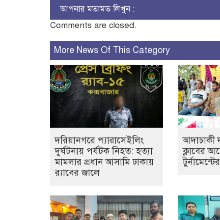
আপনার মতামত লিখুন :
Comments are closed.
More News Of This Category
দরিয়ানগরে প্যারাসেইলিং
আদাচাকী দক
দুর্ঘটনায় পর্যটক নিহত: হত্যা
ক্লাবের 
মামলার প্রধান আসামি ঢাকায়
টুর্নামেন্ট
র‌্যাবের জালে