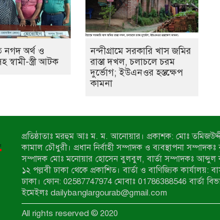
 নগদ অর্থ ও
নন্দীগ্রামে সরকারি খাস জমির
স্বামী-স্ত্রী আটক
রাস্তা দখল, চলাচলে চরম
দুর্ভোগ; ইউএনওর হস্তক্ষেপ
কামনা
প্রতিষ্ঠাতাঃ মরহুম আঃ ম. ম. আনোয়ার। প্রকাশক: মোঃ তমিজউদ্দী
কামাল চৌধুরী। প্রধান নির্বাহী সম্পাদক ও ব্যবস্থাপনা সম্পাদকঃ
সম্পাদক মোঃ মনোয়ার হোসেন বুলবুল, বার্তা সম্পাদকঃ আব্দুল 
১২ পল্লবী ঢাকা থেকে প্রকাশিত। বার্তা ও বাণিজ্যিক কার্যালয়: ব
ঢাকা। ফোন: 02587747974 মোবাঃ 01786388546 বার্তা বিভ
ইমেইলঃ dailybanglargourab@gmail.com
All rights reserved © 2020