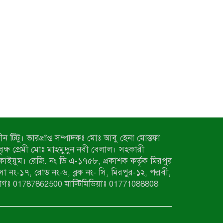
ন টিটু। ভারপ্রাপ্ত সম্পাদকঃ মোঃ আবু হেনা মোস্তফা
 বৃক্ষ প্রেমী মোঃ মাহমুদুন নবী বেলাল। সহকারী
কাইয়ুম। রেজি. নং ডি এ-১৭৫৮, প্রকাশক কর্তৃক মিরপুর
াসা নং-১৭, রোড নং-৬, ব্লক নং- সি, মিরপুর-১২, পল্লবী,
াগঃ 01787862500 মাল্টিমিডিয়াঃ 01771088808