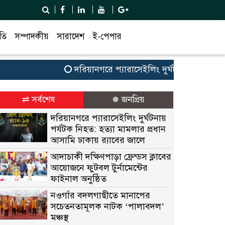
তি
সম্পাদকীয়
সারাদেশ
ই-পেপার
দরিয়ানগরে প্যারাসেইলিং দুর্ঘটনায় পর্যটক নিহত: 
⇌ সর্বশেষ
❅ জনপ্রিয়
দরিয়ানগরে প্যারাসেইলিং দুর্ঘটনায়
পর্যটক নিহত: হত্যা মামলার প্রধান
আসামি ঢাকায় র‌্যাবের জালে
আদাচাকী দক্ষিণপাড়া ফ্রেন্ডস ক্লাবের
আয়োজনে ফুটবল টুর্নামেন্টের
ফাইনাল অনুষ্ঠিত
নওগাঁর বদলগাছীতে মানাপের
সচেতনতামূলক নাটক ‘পালাবদল’
মঞ্চস্থ