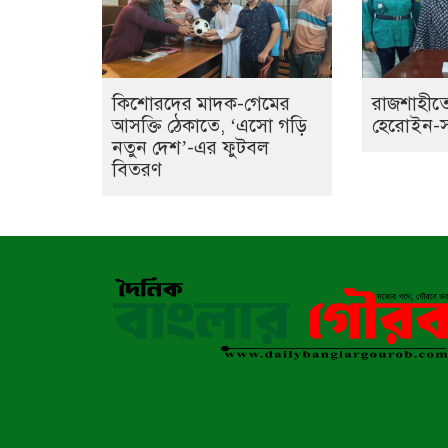
কিশোরদের মাদক-গেমের
রাজশাহীতে
আসক্তি ঠেকাতে, ‘এসো গড়ি
হেরোইন-সহ 
নতুন দেশ’-এর ফুটবল
বিতরণ