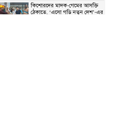
কিশোরদের মাদক-গেমের আসক্তি
ঠেকাতে, ‘এসো গড়ি নতুন দেশ’-এর
ফুটবল বিতরণ
রাজশাহীতে নগদ অর্থ ও হেরোইন-
সহ স্বামী-স্ত্রী আটক
নন্দীগ্রামে সরকারি খাস জমির রাস্তা
দখল, চলাচলে চরম দুর্ভোগ;
ইউএনওর হস্তক্ষেপ কামনা
নাটোরের পাটুলে পানিতে ডুবে
নন্দীগ্রামের স্কুলছাত্রের মর্মান্তিক মৃত্যু
সেনাবাহিনীর চাকরি হারিয়ে ভুয়া
ডিবি পুলিশ পরিচয়ে চাঁদাবাজি,
গণপিটুনির পর কারাগারে প্রতারক।
বাঘার সাহিন সরকারের তিন
ক্যাটাগরিতে প্রথম স্থান অর্জন;
সংস্কৃতি অঙ্গনেও রয়েছে তাঁর বহুমুখী