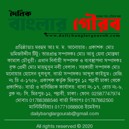
সংবাদ প্রকাশের জেরে সাংবাদিককে দেখে
নেওয়ার হুমকি দিলেন দোড়া মাদরাসার
পরিচয় দেওয়া সভাপতি
উখিয়ায় বিজিবির অভিযানে ৪০ হাজার
ইয়াবাসহ যুবক আটক
প্রতিষ্ঠাতাঃ মরহুম আঃ ম. ম. আনোয়ার। প্রকাশক: মোঃ
পোরশায় ৭ মাসে ১৯ জনের অপমৃত্যু,
তমিজউদ্দীন টিটু। ভারপ্রাপ্ত সম্পাদকঃ মোঃ আবু হেনা মোস্তফা
শীর্ষে আত্মহত্যা
কামাল চৌধুরী। প্রধান নির্বাহী সম্পাদক ও ব্যবস্থাপনা সম্পাদকঃ
বৃক্ষ প্রেমী মোঃ মাহমুদুন নবী বেলাল। সহকারী সম্পাদক মোঃ
মনোয়ার হোসেন বুলবুল, বার্তা সম্পাদকঃ আব্দুল কাইয়ুম। রেজি.
হিন্দু বৌদ্ধ খ্রিস্টান কল্যাণ ফ্রন্টের
নং ডি এ-১৭৫৮, প্রকাশক কর্তৃক মিরপুর ১২ পল্লবী ঢাকা থেকে
নীলফামারী কমিটি নিয়ে প্রশ্ন, প্রতিবাদে
প্রকাশিত। বার্তা ও বাণিজ্যিক কার্যালয়: বাসা নং-১৭, রোড নং-৬,
সদস্য সচিব
ব্লক নং- সি, মিরপুর-১২, পল্লবী, ঢাকা। ফোন: 02587747974
দরিয়ানগরে প্যারাসেইলিং দুর্ঘটনায় পর্যটক
মোবাঃ 01786388546 বার্তা বিভাগঃ 01787862500
নিহত: হত্যা মামলার প্রধান আসামি ঢাকায়
মাল্টিমিডিয়াঃ 01771088808 ইমেইলঃ
র‌্যাবের জালে
dailybanglargourab@gmail.com
আদাচাকী দক্ষিণপাড়া ফ্রেন্ডস ক্লাবের
All rights reserved © 2020