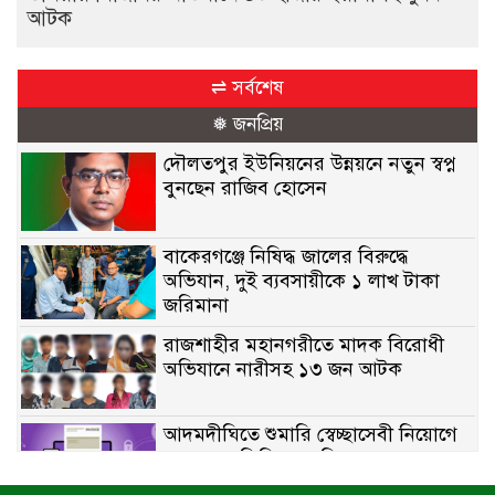
আটক
⇌ সর্বশেষ
❅ জনপ্রিয়
দৌলতপুর ইউনিয়নের উন্নয়নে নতুন স্বপ্ন
বুনছেন রাজিব হোসেন
বাকেরগঞ্জে নিষিদ্ধ জালের বিরুদ্ধে
অভিযান, দুই ব্যবসায়ীকে ১ লাখ টাকা
জরিমানা
রাজশাহীর মহানগরীতে মাদক বিরোধী
অভিযানে নারীসহ ১৩ জন আটক
আদমদীঘিতে শুমারি স্বেচ্ছাসেবী নিয়োগে
যোগ্যতার ভিত্তিতে তালিকা প্রকাশ;
নির্বাচিতদের আ.লীগ ট্যাগে প্রচারণা