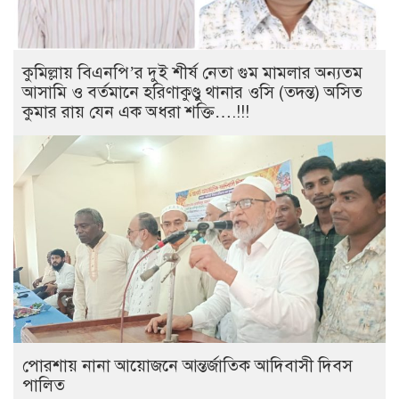
কুমিল্লায় বিএনপি’র দুই শীর্ষ নেতা গুম মামলার অন্যতম
আসামি ও বর্তমানে হরিণাকুণ্ডু থানার ওসি (তদন্ত) অসিত
কুমার রায় যেন এক অধরা শক্তি….!!!
পোরশায় নানা আয়োজনে আন্তর্জাতিক আদিবাসী দিবস
পালিত