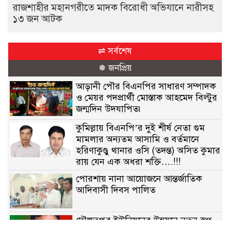
রাজশাহীর মহানগরীতে মাদক বিরোধী অভিযানে নারীসহ
১৩ জন আটক
⇌ সর্বশেষ
❅ জনপ্রিয়
আড়ানী পৌর বিএনপির সাধারণ সম্পাদক
ও মেয়র পদপ্রার্থী মোস্তাক আহমেদ বিল্টুর
জন্মদিন উদযাপিত৷
কুমিল্লায় বিএনপি’র দুই শীর্ষ নেতা গুম
মামলার অন্যতম আসামি ও বর্তমানে
হরিণাকুণ্ডু থানার ওসি (তদন্ত) অসিত কুমার
রায় যেন এক অধরা শক্তি….!!!
পোরশায় নানা আয়োজনে আন্তর্জাতিক
আদিবাসী দিবস পালিত
দৌলতপুর ইউনিয়নের উন্নয়নে নতুন স্বপ্ন