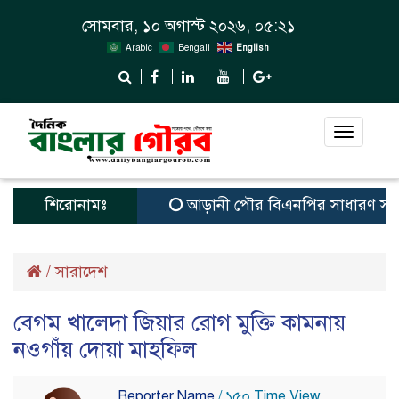
সোমবার, ১০ অগাস্ট ২০২৬, ০৫:২১
Arabic
Bengali
English
Toggle
navigat
শিরোনামঃ
আড়ানী পৌর বিএনপির সাধারণ সম্পাদক ও 
/
সারাদেশ
বেগম খালেদা জিয়ার রোগ মুক্তি কামনায়
নওগাঁয় দোয়া মাহফিল
Reporter Name
/ ১৫০ Time View