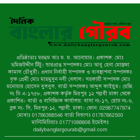
বুনছেন রাজিব হোসেন
বাকেরগঞ্জে নিষিদ্ধ জালের বিরুদ্ধে
অভিযান, দুই ব্যবসায়ীকে ১ লাখ টাকা
জরিমানা
রাজশাহীর মহানগরীতে মাদক বিরোধী
অভিযানে নারীসহ ১৩ জন আটক
প্রতিষ্ঠাতাঃ মরহুম আঃ ম. ম. আনোয়ার। প্রকাশক: মোঃ
তমিজউদ্দীন টিটু। ভারপ্রাপ্ত সম্পাদকঃ মোঃ আবু হেনা মোস্তফা
আদমদীঘিতে শুমারি স্বেচ্ছাসেবী নিয়োগে
কামাল চৌধুরী। প্রধান নির্বাহী সম্পাদক ও ব্যবস্থাপনা সম্পাদকঃ
যোগ্যতার ভিত্তিতে তালিকা প্রকাশ;
বৃক্ষ প্রেমী মোঃ মাহমুদুন নবী বেলাল। সহকারী সম্পাদক মোঃ
নির্বাচিতদের আ.লীগ ট্যাগে প্রচারণা
মনোয়ার হোসেন বুলবুল, বার্তা সম্পাদকঃ আব্দুল কাইয়ুম। রেজি.
নং ডি এ-১৭৫৮, প্রকাশক কর্তৃক মিরপুর ১২ পল্লবী ঢাকা থেকে
সংবাদ প্রকাশের জেরে সাংবাদিককে দেখে
প্রকাশিত। বার্তা ও বাণিজ্যিক কার্যালয়: বাসা নং-১৭, রোড নং-৬,
নেওয়ার হুমকি দিলেন দোড়া মাদরাসার
ব্লক নং- সি, মিরপুর-১২, পল্লবী, ঢাকা। ফোন: 02587747974
পরিচয় দেওয়া সভাপতি
মোবাঃ 01786388546 বার্তা বিভাগঃ 01787862500
উখিয়ায় বিজিবির অভিযানে ৪০ হাজার
মাল্টিমিডিয়াঃ 01771088808 ইমেইলঃ
ইয়াবাসহ যুবক আটক
dailybanglargourab@gmail.com