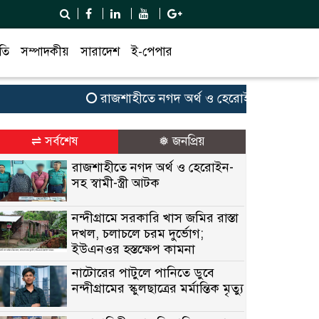
তি
সম্পাদকীয়
সারাদেশ
ই-পেপার
রাজশাহীতে নগদ অর্থ ও হেরোইন-সহ স্বামী-স্ত্রী আ
⇌ সর্বশেষ
❅ জনপ্রিয়
রাজশাহীতে নগদ অর্থ ও হেরোইন-
সহ স্বামী-স্ত্রী আটক
নন্দীগ্রামে সরকারি খাস জমির রাস্তা
দখল, চলাচলে চরম দুর্ভোগ;
ইউএনওর হস্তক্ষেপ কামনা
নাটোরের পাটুলে পানিতে ডুবে
নন্দীগ্রামের স্কুলছাত্রের মর্মান্তিক মৃত্যু