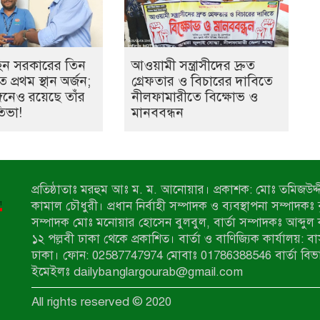
হিন সরকারের তিন
আওয়ামী সন্ত্রাসীদের দ্রুত
 প্রথম স্থান অর্জন;
গ্রেফতার ও বিচারের দাবিতে
ঙ্গনেও রয়েছে তাঁর
নীলফামারীতে বিক্ষোভ ও
তিভা!
মানববন্ধন
প্রতিষ্ঠাতাঃ মরহুম আঃ ম. ম. আনোয়ার। প্রকাশক: মোঃ তমিজউদ্দী
কামাল চৌধুরী। প্রধান নির্বাহী সম্পাদক ও ব্যবস্থাপনা সম্পাদকঃ
সম্পাদক মোঃ মনোয়ার হোসেন বুলবুল, বার্তা সম্পাদকঃ আব্দুল 
১২ পল্লবী ঢাকা থেকে প্রকাশিত। বার্তা ও বাণিজ্যিক কার্যালয়: ব
ঢাকা। ফোন: 02587747974 মোবাঃ 01786388546 বার্তা বিভ
ইমেইলঃ dailybanglargourab@gmail.com
All rights reserved © 2020