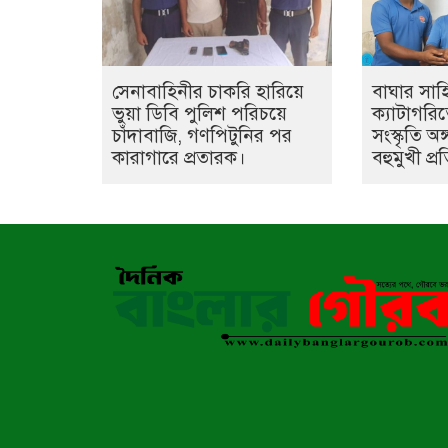
সেনাবাহিনীর চাকরি হারিয়ে
বাঘার সা
ভুয়া ডিবি পুলিশ পরিচয়ে
ক্যাটাগরিতে
চাঁদাবাজি, গণপিটুনির পর
সংস্কৃতি অ
কারাগারে প্রতারক।
বহুমুখী প্র