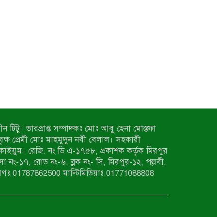
ন টিটু। ভারপ্রাপ্ত সম্পাদকঃ মোঃ আবু হেনা মোস্তফা
 বৃক্ষ প্রেমী মোঃ মাহমুদুন নবী বেলাল। সহকারী
কাইয়ুম। রেজি. নং ডি এ-১৭৫৮, প্রকাশক কর্তৃক মিরপুর
াসা নং-১৭, রোড নং-৬, ব্লক নং- সি, মিরপুর-১২, পল্লবী,
াগঃ 01787862500 মাল্টিমিডিয়াঃ 01771088808