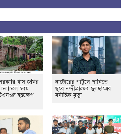
ে সরকারি খাস জমির
নাটোরের পাটুলে পানিতে
ল, চলাচলে চরম
ডুবে নন্দীগ্রামের স্কুলছাত্রের
উএনওর হস্তক্ষেপ
মর্মান্তিক মৃত্যু