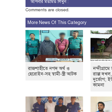
আপনার মতামত লিখুন :
Comments are closed.
More News Of This Category
রাজশাহীতে নগদ অর্থ ও
নন্দীগ্রাম
হেরোইন-সহ স্বামী-স্ত্রী আটক
রাস্তা দখ
দুর্ভোগ; ই
কামনা