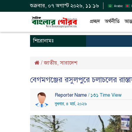
শুক্রবার, ০৭ অগাস্ট ২০২৬, ১১:১৬
Arabic
প্রচ্ছদ
অর্থনীতি
আন্ত
শিরোনামঃ
/
জাতীয়
সারাদেশ
,
বেগমগঞ্জের রসুলপুরে চলাচলের রাস্তায়
Reporter Name
/ ১৩১ Time View
বুধবার, ৪ মার্চ, ২০২৬