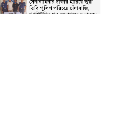
সেনাবাহিনীর চাকরি হারিয়ে ভুয়া
ডিবি পুলিশ পরিচয়ে চাঁদাবাজি,
গণপিটুনির পর কারাগারে প্রতারক।
বাঘার সাহিন সরকারের তিন
ক্যাটাগরিতে প্রথম স্থান অর্জন;
সংস্কৃতি অঙ্গনেও রয়েছে তাঁর বহুমুখী
প্রতিভা!
আওয়ামী সন্ত্রাসীদের দ্রুত গ্রেফতার
ও বিচারের দাবিতে নীলফামারীতে
বিক্ষোভ ও মানববন্ধন
লালপুরে মাদকবিরোধী অভিযান: ৩
জনের কারাদণ্ড ও অর্থদণ্ড
কারামুক্তির পর সাংবাদিক আরাফাত
সানিকে সংবর্ধনা, টেকনাফ উপজেলা
প্রেসক্লাবের ফুলেল শুভেচ্ছা
বাকেরগঞ্জে সাজাপ্রাপ্ত আসামি
গ্রেপ্তার