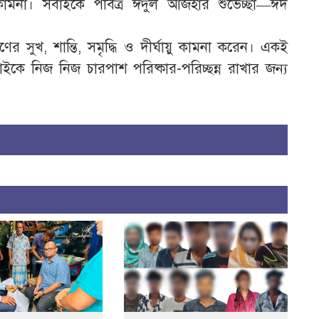
মনা। সবাইকে পবিত্র ঈদুল আজহার শুভেচ্ছা—ঈদ
 সুখ, শান্তি, সমৃদ্ধি ও দীর্ঘায়ু কামনা করেন। একই
ইকে নিজ নিজ চারপাশ পরিষ্কার-পরিচ্ছন্ন রাখার জন্য