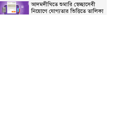
আদমদীঘিতে শুমারি স্বেচ্ছাসেবী
নিয়োগে যোগ্যতার ভিত্তিতে তালিকা
প্রকাশ; নির্বাচিতদের আ.লীগ ট্যাগে
প্রচারণা
সংবাদ প্রকাশের জেরে সাংবাদিককে
দেখে নেওয়ার হুমকি দিলেন দোড়া
মাদরাসার পরিচয় দেওয়া সভাপতি
উখিয়ায় বিজিবির অভিযানে ৪০
হাজার ইয়াবাসহ যুবক আটক
পোরশায় ৭ মাসে ১৯ জনের
অপমৃত্যু, শীর্ষে আত্মহত্যা
হিন্দু বৌদ্ধ খ্রিস্টান কল্যাণ ফ্রন্টের
নীলফামারী কমিটি নিয়ে প্রশ্ন,
প্রতিবাদে সদস্য সচিব
দরিয়ানগরে প্যারাসেইলিং দুর্ঘটনায়
পর্যটক নিহত: হত্যা মামলার প্রধান