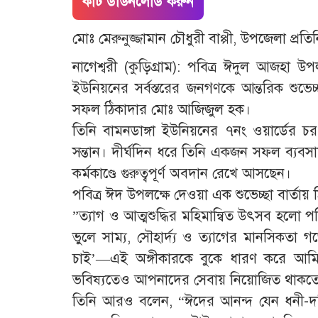
কাট ডাউনলোড করুন
মোঃ মেরুনুজ্জামান চৌধুরী বাপ্পী, উপজেলা প্রতিন
​নাগেশ্বরী (কুড়িগ্রাম): পবিত্র ঈদুল আজহা উ
ইউনিয়নের সর্বস্তরের জনগণকে আন্তরিক শুভ
সফল ঠিকাদার মোঃ আজিজুল হক।
​তিনি বামনডাঙ্গা ইউনিয়নের ৭নং ওয়ার্ডের চর
সন্তান। দীর্ঘদিন ধরে তিনি একজন সফল ব্যবসা
কর্মকাণ্ডে গুরুত্বপূর্ণ অবদান রেখে আসছেন।
​পবিত্র ঈদ উপলক্ষে দেওয়া এক শুভেচ্ছা বার্ত
​”ত্যাগ ও আত্মশুদ্ধির মহিমান্বিত উৎসব হলো
ভুলে সাম্য, সৌহার্দ্য ও ত্যাগের মানসিকতা গড়
চাই’—এই অঙ্গীকারকে বুকে ধারণ করে আ
ভবিষ্যতেও আপনাদের সেবায় নিয়োজিত থাকতে
​তিনি আরও বলেন, “ঈদের আনন্দ যেন ধনী-দরিদ্