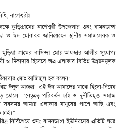
িধি, নাগেশ্বরীঃ
পলক্ষে কুড়িগ্রামের নাগেশ্বরী উপজেলার ৩নং বামনডাঙ্গা
েচ্ছা ও ঈদ মোবারক জানিয়েছেন স্থানীয় সমাজসেবক ও
 মুড়িয়া গ্রামের বাসিন্দা মোঃ আফছার আলীর সুযোগ্য
য়ী ও ঠিকাদার হিসেবে অত্র এলাকার বিভিন্ন উন্নয়নমূলক
ায় ঠিকাদার মোঃ আজিজুল হক বলেন:
 পবিত্র ঈদুল আজহা। এই ঈদ আমাদের মাঝে হিংসা-বিদ্বেষ
ে তোলে। ‘নেতৃত্বে পরিবর্তন চাই ও দুর্নীতিমুক্ত সমাজ
মি সবসময় আমার এলাকার মানুষের পাশে আছি এবং
 চাই।”
র নির্বিশেষে ৩নং বামনডাঙ্গা ইউনিয়নের প্রতিটি ঘরে