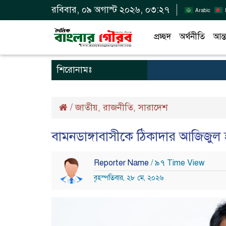
রবিবার, ০৯ অগাস্ট ২০২৬, ০৩:২৭
Arabic
প্রচ্ছদ
অর্থনীতি
আন্ত
শিরোনামঃ
/
জাতীয়
রাজনীতি
সারাদেশ
,
,
বামনডাঙ্গাবাসীকে ঠিকাদার আজিজুল 
Reporter Name
/ ৯৭ Time View
বৃহস্পতিবার, ২৮ মে, ২০২৬