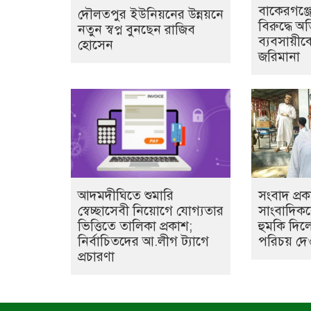
বাকেরগঞ্জে
দৌলতপুর ইউনিয়নের উন্নয়নে
বিরুদ্ধে অ
নতুন স্বপ্ন বুনছেন রাজিব
ব্যবসায়ীক
হোসেন
জরিমানা
আদমদীঘিতে শুমারি
সংবাদ প্র
স্বেচ্ছাসেবী নিয়োগে যোগ্যতার
সাংবাদিক
ভিত্তিতে তালিকা প্রকাশ;
হুমকি দিল
নির্বাচিতদের আ.লীগ ট্যাগে
পরিচয় দে
প্রচারণা