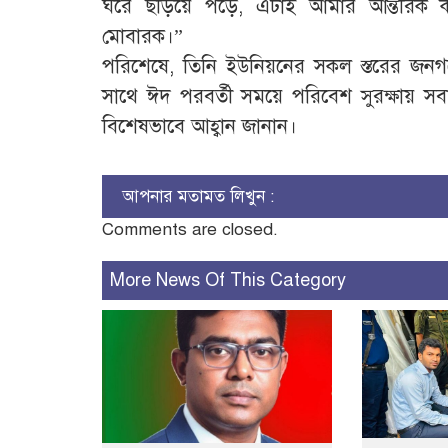
ঘরে ছড়িয়ে পড়ে, এটাই আমার আন্তরিক কা
মোবারক।”
​পরিশেষে, তিনি ইউনিয়নের সকল স্তরের জনগণের
সাথে ঈদ পরবর্তী সময়ে পরিবেশ সুরক্ষায় সবা
বিশেষভাবে আহ্বান জানান।
আপনার মতামত লিখুন :
Comments are closed.
More News Of This Category