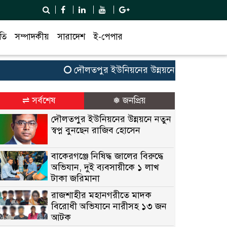
তি
সম্পাদকীয়
সারাদেশ
ই-পেপার
দৌলতপুর ইউনিয়নের উন্নয়নে নতুন স্বপ্ন বুনছেন
⇌ সর্বশেষ
❅ জনপ্রিয়
দৌলতপুর ইউনিয়নের উন্নয়নে নতুন
স্বপ্ন বুনছেন রাজিব হোসেন
বাকেরগঞ্জে নিষিদ্ধ জালের বিরুদ্ধে
অভিযান, দুই ব্যবসায়ীকে ১ লাখ
টাকা জরিমানা
রাজশাহীর মহানগরীতে মাদক
বিরোধী অভিযানে নারীসহ ১৩ জন
আটক