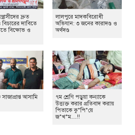
ত্রাসীদের দ্রুত
লালপুরে মাদকবিরোধী
ও বিচারের দাবিতে
অভিযান: ৩ জনের কারাদণ্ড ও
তে বিক্ষোভ ও
অর্থদণ্ড
 সাজাপ্রাপ্ত আসামি
৭ম শ্রেণি পড়ুয়া কন্যাকে
উত্ত্যক্ত করার প্রতিবাদ করায়
পিতাকে কু*পি*য়ে
জ*খ*ম…!!