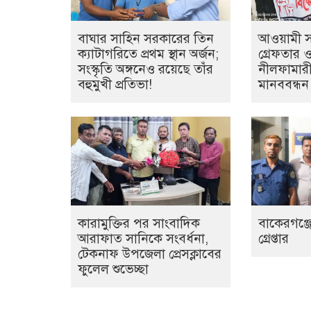
বাঘার সাহিন সরকারের তিন
আওয়ামী সন্
ক্যাটাগরিতে প্রথম স্থান অর্জন;
গ্রেফতার 
সংস্কৃতি অঙ্গনেও রয়েছে তাঁর
নীলফামারী
বহুমুখী প্রতিভা!
মানববন্ধন
কারামুক্তির পর সাংবাদিক
বাকেরগঞ্জে
আরাফাত সানিকে সংবর্ধনা,
গ্রেপ্তার
টেকনাফ উপজেলা প্রেসক্লাবের
ফুলেল শুভেচ্ছা