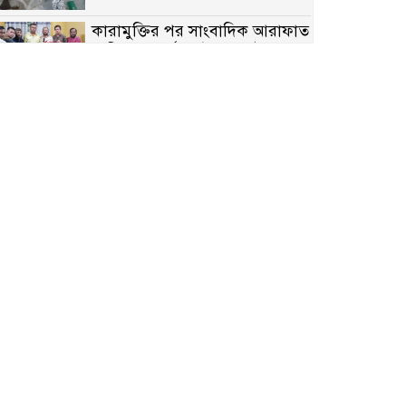
কারামুক্তির পর সাংবাদিক আরাফাত
সানিকে সংবর্ধনা, টেকনাফ উপজেলা
প্রেসক্লাবের ফুলেল শুভেচ্ছা
বাকেরগঞ্জে সাজাপ্রাপ্ত আসামি
গ্রেপ্তার
মিয়ানমারের সীমান্তে স্থলমাইন
বিস্ফোরণ: উখিয়ার এক যুবকের পা
বিচ্ছিন্ন
৭ম শ্রেণি পড়ুয়া কন্যাকে উত্ত্যক্ত
করার প্রতিবাদ করায় পিতাকে
কু*পি*য়ে জ*খ*ম…!!
জুলাই গণঅভ্যুত্থান দিবস-২০২৬
উপলক্ষে নীলফামারীতে শহিদদের
স্মরণে দোয়া মাহফিল ও আলোচনা
সভা অনুষ্ঠিত
বেলকুচিতে বজ্রপাতে শিক্ষার্থীর মৃত্যু