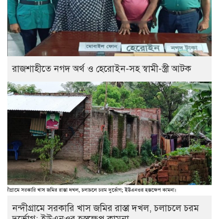
রাজশাহীতে নগদ অর্থ ও হেরোইন-সহ স্বামী-স্ত্রী আটক
নন্দীগ্রামে সরকারি খাস জমির রাস্তা দখল, চলাচলে চরম
দুর্ভোগ; ইউএনওর হস্তক্ষেপ কামনা