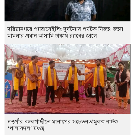
দরিয়ানগরে প্যারাসেইলিং দুর্ঘটনায় পর্যটক নিহত: হত্যা
মামলার প্রধান আসামি ঢাকায় র‌্যাবের জালে
নওগাঁর বদলগাছীতে মানাপের সচেতনতামূলক নাটক
‘পালাবদল’ মঞ্চস্থ