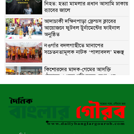
নিহত: হত্যা মামলার প্রধান আসামি ঢাকায়
র‌্যাবের জালে
আদাচাকী দক্ষিণপাড়া ফ্রেন্ডস ক্লাবের
আয়োজনে ফুটবল টুর্নামেন্টের ফাইনাল
অনুষ্ঠিত
নওগাঁর বদলগাছীতে মানাপের
সচেতনতামূলক নাটক ‘পালাবদল’ মঞ্চস্থ
কিশোরদের মাদক-গেমের আসক্তি
ঠেকাতে, ‘এসো গড়ি নতুন দেশ’-এর
ফুটবল বিতরণ
রাজশাহীতে নগদ অর্থ ও হেরোইন-সহ
স্বামী-স্ত্রী আটক
নন্দীগ্রামে সরকারি খাস জমির রাস্তা দখল,
চলাচলে চরম দুর্ভোগ; ইউএনওর হস্তক্ষেপ
কামনা