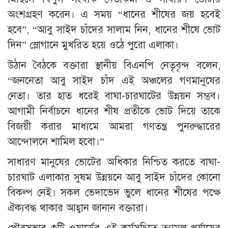
অংশগ্রহণ করেন। এ সময় “ধানের শীষের জয় হবেই
হবে”, “আবু সাইদ চাঁদের সালাম নিন, ধানের শীষে ভোট
দিন” স্লোগানে মুখরিত হয়ে ওঠে পুরো এলাকা।
উঠান বৈঠকে বক্তারা স্থানীয় বিএনপি নেতৃবৃন্দ বলেন,
“জননেতা আবু সাইদ চাঁদ এই অঞ্চলের গণমানুষের
নেতা। তার হাত ধরেই বাঘা-চারঘাটের উন্নয়ন সম্ভব।
আগামী নির্বাচনে ধানের শীষ প্রতীকে ভোট দিয়ে তাকে
বিজয়ী করার মাধ্যমে আমরা গণতন্ত্র পুনরুদ্ধারের
আন্দোলনে শামিল হবো।”
সাধারণ মানুষের ভোটের অধিকার নিশ্চিত করতে বাঘা-
চারঘাট এলাকার সুষম উন্নয়নে আবু সাইদ চাঁদের কোনো
বিকল্প নেই। সকল ভেদাভেদ ভুলে ধানের শীষের পক্ষে
ঐক্যবদ্ধ থাকার আহ্বান জানান বক্তারা।