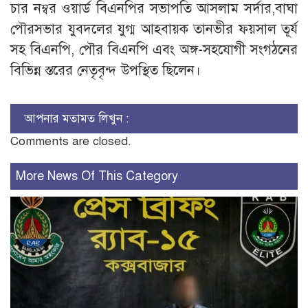
চার নম্বর ওয়ার্ড বিএনপির সভাপতি আসলাম সর্দার,বাঘা
পৌরসভার যুবদলের যুগ্ম আহবায়ক তানভীর ফয়সাল তূর্য
সহ বিএনপি, পৌর বিএনপি এবং অঙ্গ-সহযোগী সংগঠনের
বিভিন্ন স্তরের নেতৃবৃন্দ উপস্থিত ছিলেন।
আপনার মতামত লিখুন :
Comments are closed.
More News Of This Category