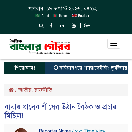
শনিবার, ০৮ অগাস্ট ২০২৬, ০৪:০২
Arabic
Bengali
English
Toggle
navigat
শিরোনামঃ
দরিয়ানগরে প্যারাসেইলিং দুর্ঘটনায় পর্যটক
/
জাতীয়
রাজনীতি
,
বাঘায় ধানের শীষের উঠান বৈঠক ও প্রচার
মিছিল!
Reporter Name
/ ১৬০ Time View