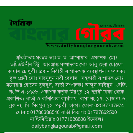
পোরশায় ৭ মাসে ১৯ জনের অপমৃত্যু,
শীর্ষে আত্মহত্যা
হিন্দু বৌদ্ধ খ্রিস্টান কল্যাণ ফ্রন্টের
নীলফামারী কমিটি নিয়ে প্রশ্ন, প্রতিবাদে
সদস্য সচিব
প্রতিষ্ঠাতাঃ মরহুম আঃ ম. ম. আনোয়ার। প্রকাশক: মোঃ
দরিয়ানগরে প্যারাসেইলিং দুর্ঘটনায় পর্যটক
তমিজউদ্দীন টিটু। ভারপ্রাপ্ত সম্পাদকঃ মোঃ আবু হেনা মোস্তফা
নিহত: হত্যা মামলার প্রধান আসামি ঢাকায়
কামাল চৌধুরী। প্রধান নির্বাহী সম্পাদক ও ব্যবস্থাপনা সম্পাদকঃ
র‌্যাবের জালে
বৃক্ষ প্রেমী মোঃ মাহমুদুন নবী বেলাল। সহকারী সম্পাদক মোঃ
মনোয়ার হোসেন বুলবুল, বার্তা সম্পাদকঃ আব্দুল কাইয়ুম। রেজি.
আদাচাকী দক্ষিণপাড়া ফ্রেন্ডস ক্লাবের
নং ডি এ-১৭৫৮, প্রকাশক কর্তৃক মিরপুর ১২ পল্লবী ঢাকা থেকে
আয়োজনে ফুটবল টুর্নামেন্টের ফাইনাল
প্রকাশিত। বার্তা ও বাণিজ্যিক কার্যালয়: বাসা নং-১৭, রোড নং-৬,
অনুষ্ঠিত
ব্লক নং- সি, মিরপুর-১২, পল্লবী, ঢাকা। ফোন: 02587747974
নওগাঁর বদলগাছীতে মানাপের
মোবাঃ 01786388546 বার্তা বিভাগঃ 01787862500
সচেতনতামূলক নাটক ‘পালাবদল’ মঞ্চস্থ
মাল্টিমিডিয়াঃ 01771088808 ইমেইলঃ
dailybanglargourab@gmail.com