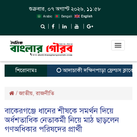
শুক্রবার, ০৭ অগাস্ট ২০২৬, ১১:৫৮
Arabic
Bengali
English
Toggle
navigat
শিরোনামঃ
আদাচাকী দক্ষিণপাড়া ফ্রেন্ডস ক্লাবের আয়ো
/
জাতীয়
রাজনীতি
,
বাকেরগঞ্জে ধানের শীষকে সমর্থন দিয়ে
অর্ধশতাধিক নেতাকর্মী নিয়ে মাঠ ছাড়লেন
গণঅধিকার পরিষদের প্রার্থী