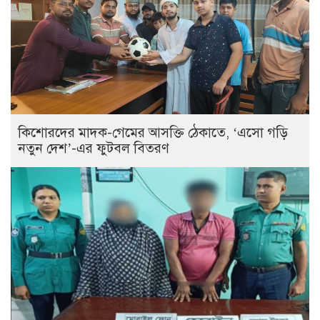
কিশোরদের মাদক-গেমের আসক্তি ঠেকাতে, ‘এসো গড়ি
নতুন দেশ’-এর ফুটবল বিতরণ