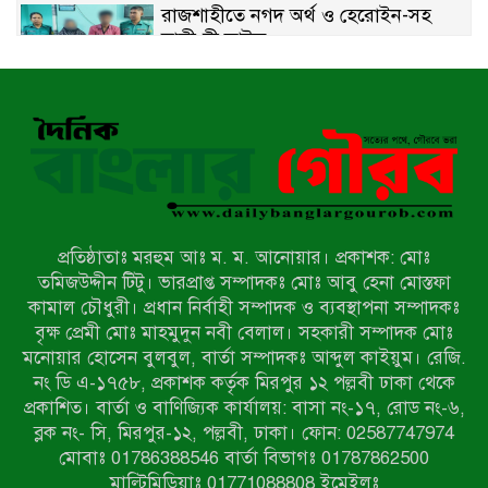
রাজশাহীতে নগদ অর্থ ও হেরোইন-সহ
স্বামী-স্ত্রী আটক
নন্দীগ্রামে সরকারি খাস জমির রাস্তা দখল,
চলাচলে চরম দুর্ভোগ; ইউএনওর হস্তক্ষেপ
কামনা
নাটোরের পাটুলে পানিতে ডুবে নন্দীগ্রামের
স্কুলছাত্রের মর্মান্তিক মৃত্যু
প্রতিষ্ঠাতাঃ মরহুম আঃ ম. ম. আনোয়ার। প্রকাশক: মোঃ
সেনাবাহিনীর চাকরি হারিয়ে ভুয়া ডিবি
তমিজউদ্দীন টিটু। ভারপ্রাপ্ত সম্পাদকঃ মোঃ আবু হেনা মোস্তফা
পুলিশ পরিচয়ে চাঁদাবাজি, গণপিটুনির পর
কামাল চৌধুরী। প্রধান নির্বাহী সম্পাদক ও ব্যবস্থাপনা সম্পাদকঃ
কারাগারে প্রতারক।
বৃক্ষ প্রেমী মোঃ মাহমুদুন নবী বেলাল। সহকারী সম্পাদক মোঃ
মনোয়ার হোসেন বুলবুল, বার্তা সম্পাদকঃ আব্দুল কাইয়ুম। রেজি.
বাঘার সাহিন সরকারের তিন ক্যাটাগরিতে
নং ডি এ-১৭৫৮, প্রকাশক কর্তৃক মিরপুর ১২ পল্লবী ঢাকা থেকে
প্রথম স্থান অর্জন; সংস্কৃতি অঙ্গনেও রয়েছে
প্রকাশিত। বার্তা ও বাণিজ্যিক কার্যালয়: বাসা নং-১৭, রোড নং-৬,
তাঁর বহুমুখী প্রতিভা!
ব্লক নং- সি, মিরপুর-১২, পল্লবী, ঢাকা। ফোন: 02587747974
আওয়ামী সন্ত্রাসীদের দ্রুত গ্রেফতার ও
মোবাঃ 01786388546 বার্তা বিভাগঃ 01787862500
বিচারের দাবিতে নীলফামারীতে বিক্ষোভ ও
মাল্টিমিডিয়াঃ 01771088808 ইমেইলঃ