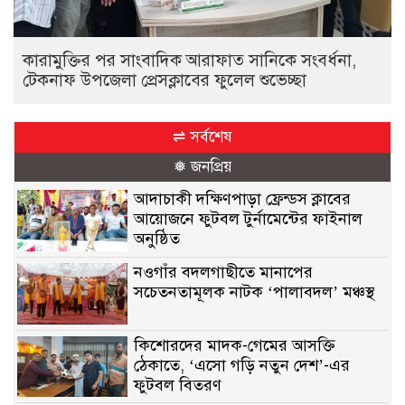
কারামুক্তির পর সাংবাদিক আরাফাত সানিকে সংবর্ধনা,
টেকনাফ উপজেলা প্রেসক্লাবের ফুলেল শুভেচ্ছা
⇌ সর্বশেষ
❅ জনপ্রিয়
আদাচাকী দক্ষিণপাড়া ফ্রেন্ডস ক্লাবের
আয়োজনে ফুটবল টুর্নামেন্টের ফাইনাল
অনুষ্ঠিত
নওগাঁর বদলগাছীতে মানাপের
সচেতনতামূলক নাটক ‘পালাবদল’ মঞ্চস্থ
কিশোরদের মাদক-গেমের আসক্তি
ঠেকাতে, ‘এসো গড়ি নতুন দেশ’-এর
ফুটবল বিতরণ