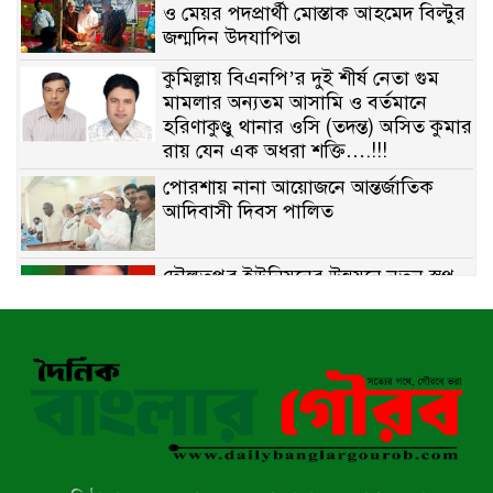
ও মেয়র পদপ্রার্থী মোস্তাক আহমেদ বিল্টুর
জন্মদিন উদযাপিত৷
কুমিল্লায় বিএনপি’র দুই শীর্ষ নেতা গুম
মামলার অন্যতম আসামি ও বর্তমানে
হরিণাকুণ্ডু থানার ওসি (তদন্ত) অসিত কুমার
রায় যেন এক অধরা শক্তি….!!!
পোরশায় নানা আয়োজনে আন্তর্জাতিক
আদিবাসী দিবস পালিত
দৌলতপুর ইউনিয়নের উন্নয়নে নতুন স্বপ্ন
বুনছেন রাজিব হোসেন
বাকেরগঞ্জে নিষিদ্ধ জালের বিরুদ্ধে
অভিযান, দুই ব্যবসায়ীকে ১ লাখ টাকা
জরিমানা
রাজশাহীর মহানগরীতে মাদক বিরোধী
অভিযানে নারীসহ ১৩ জন আটক