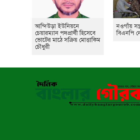
আন্দিউড়া ইউনিয়নে
নওগাঁয় সন্
চেয়ারম্যান পদপ্রার্থী হিসেবে
বিএনপি ন
ভোটের মাঠে সক্রিয় মোত্তাকিম
চৌধুরী