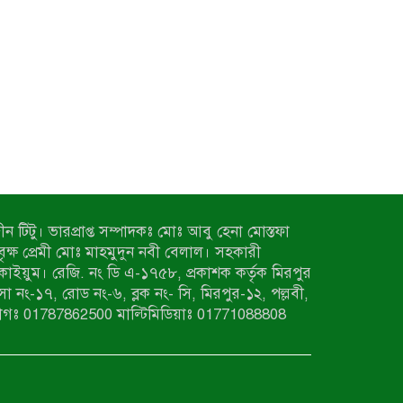
ন টিটু। ভারপ্রাপ্ত সম্পাদকঃ মোঃ আবু হেনা মোস্তফা
 বৃক্ষ প্রেমী মোঃ মাহমুদুন নবী বেলাল। সহকারী
কাইয়ুম। রেজি. নং ডি এ-১৭৫৮, প্রকাশক কর্তৃক মিরপুর
াসা নং-১৭, রোড নং-৬, ব্লক নং- সি, মিরপুর-১২, পল্লবী,
াগঃ 01787862500 মাল্টিমিডিয়াঃ 01771088808