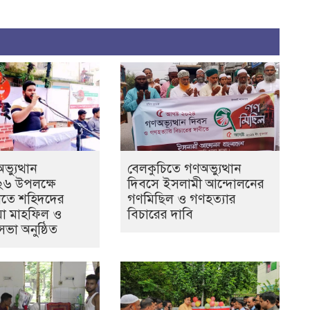
্যুত্থান
বেলকুচিতে গণঅভ্যুত্থান
৬ উপলক্ষে
দিবসে ইসলামী আন্দোলনের
ীতে শহিদদের
গণমিছিল ও গণহত্যার
য়া মাহফিল ও
বিচারের দাবি
া অনুষ্ঠিত