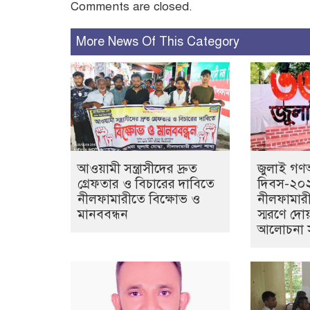
Comments are closed.
More News Of This Category
আওয়ামী সন্ত্রাসীদের দ্রুত
জুলাই গণঅভ
গ্রেফতার ও বিচারের দাবিতে
দিবস-২০২
নীলফামারীতে বিক্ষোভ ও
নীলফামার
মানববন্ধন
স্মরণে দো
আলোচনা সভ