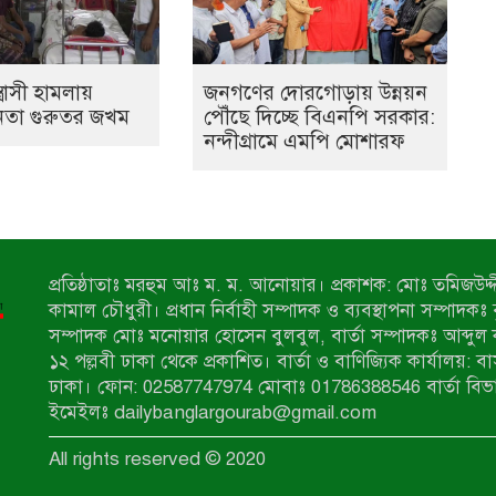
ত্রাসী হামলায়
জনগণের দোরগোড়ায় উন্নয়ন
েতা গুরুতর জখম
পৌঁছে দিচ্ছে বিএনপি সরকার:
নন্দীগ্রামে এমপি মোশারফ
প্রতিষ্ঠাতাঃ মরহুম আঃ ম. ম. আনোয়ার। প্রকাশক: মোঃ তমিজউদ্দী
কামাল চৌধুরী। প্রধান নির্বাহী সম্পাদক ও ব্যবস্থাপনা সম্পাদকঃ
সম্পাদক মোঃ মনোয়ার হোসেন বুলবুল, বার্তা সম্পাদকঃ আব্দুল 
১২ পল্লবী ঢাকা থেকে প্রকাশিত। বার্তা ও বাণিজ্যিক কার্যালয়: ব
ঢাকা। ফোন: 02587747974 মোবাঃ 01786388546 বার্তা বিভ
ইমেইলঃ dailybanglargourab@gmail.com
All rights reserved © 2020