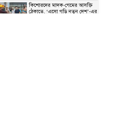
কিশোরদের মাদক-গেমের আসক্তি
ঠেকাতে, ‘এসো গড়ি নতুন দেশ’-এর
ফুটবল বিতরণ
রাজশাহীতে নগদ অর্থ ও হেরোইন-
সহ স্বামী-স্ত্রী আটক
নন্দীগ্রামে সরকারি খাস জমির রাস্তা
দখল, চলাচলে চরম দুর্ভোগ;
ইউএনওর হস্তক্ষেপ কামনা
নাটোরের পাটুলে পানিতে ডুবে
নন্দীগ্রামের স্কুলছাত্রের মর্মান্তিক মৃত্যু
সেনাবাহিনীর চাকরি হারিয়ে ভুয়া
ডিবি পুলিশ পরিচয়ে চাঁদাবাজি,
গণপিটুনির পর কারাগারে প্রতারক।
বাঘার সাহিন সরকারের তিন
ক্যাটাগরিতে প্রথম স্থান অর্জন;
সংস্কৃতি অঙ্গনেও রয়েছে তাঁর বহুমুখী