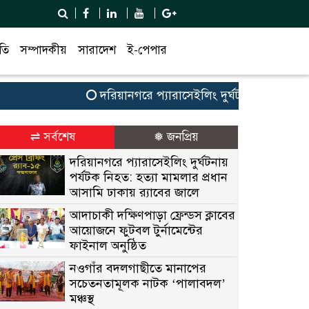
তি
সম্পাদকীয়
সারাদেশ
ই-পেপার
দরিয়ানগরে প্যারাসেইলিং দুর্ঘটনায় পর্যটক নিহত: 
⇌ সর্বশেষ
❅ জনপ্রিয়
দরিয়ানগরে প্যারাসেইলিং দুর্ঘটনায়
পর্যটক নিহত: হত্যা মামলার প্রধান
আসামি ঢাকায় র‌্যাবের জালে
আদাচাকী দক্ষিণপাড়া ফ্রেন্ডস ক্লাবের
আয়োজনে ফুটবল টুর্নামেন্টের
ফাইনাল অনুষ্ঠিত
নওগাঁর বদলগাছীতে মানাপের
সচেতনতামূলক নাটক ‘পালাবদল’
মঞ্চস্থ