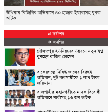
উখিয়ায় বিজিবির অভিযানে ৪০ হাজার ইয়াবাসহ যুবক
আটক
⇌ সর্বশেষ
❅ জনপ্রিয়
দৌলতপুর ইউনিয়নের উন্নয়নে নতুন স্বপ্ন
বুনছেন রাজিব হোসেন
বাকেরগঞ্জে নিষিদ্ধ জালের বিরুদ্ধে
অভিযান, দুই ব্যবসায়ীকে ১ লাখ টাকা
জরিমানা
রাজশাহীর মহানগরীতে মাদক বিরোধী
অভিযানে নারীসহ ১৩ জন আটক