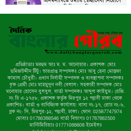
আদমদীঘিতে শুমারি স্বেচ্ছাসেবী নিয়োগে
যোগ্যতার ভিত্তিতে তালিকা প্রকাশ;
নির্বাচিতদের আ.লীগ ট্যাগে প্রচারণা
সংবাদ প্রকাশের জেরে সাংবাদিককে দেখে
নেওয়ার হুমকি দিলেন দোড়া মাদরাসার
পরিচয় দেওয়া সভাপতি
উখিয়ায় বিজিবির অভিযানে ৪০ হাজার
ইয়াবাসহ যুবক আটক
প্রতিষ্ঠাতাঃ মরহুম আঃ ম. ম. আনোয়ার। প্রকাশক: মোঃ
পোরশায় ৭ মাসে ১৯ জনের অপমৃত্যু,
তমিজউদ্দীন টিটু। ভারপ্রাপ্ত সম্পাদকঃ মোঃ আবু হেনা মোস্তফা
শীর্ষে আত্মহত্যা
কামাল চৌধুরী। প্রধান নির্বাহী সম্পাদক ও ব্যবস্থাপনা সম্পাদকঃ
বৃক্ষ প্রেমী মোঃ মাহমুদুন নবী বেলাল। সহকারী সম্পাদক মোঃ
মনোয়ার হোসেন বুলবুল, বার্তা সম্পাদকঃ আব্দুল কাইয়ুম। রেজি.
হিন্দু বৌদ্ধ খ্রিস্টান কল্যাণ ফ্রন্টের
নং ডি এ-১৭৫৮, প্রকাশক কর্তৃক মিরপুর ১২ পল্লবী ঢাকা থেকে
নীলফামারী কমিটি নিয়ে প্রশ্ন, প্রতিবাদে
প্রকাশিত। বার্তা ও বাণিজ্যিক কার্যালয়: বাসা নং-১৭, রোড নং-৬,
সদস্য সচিব
ব্লক নং- সি, মিরপুর-১২, পল্লবী, ঢাকা। ফোন: 02587747974
দরিয়ানগরে প্যারাসেইলিং দুর্ঘটনায় পর্যটক
মোবাঃ 01786388546 বার্তা বিভাগঃ 01787862500
নিহত: হত্যা মামলার প্রধান আসামি ঢাকায়
মাল্টিমিডিয়াঃ 01771088808 ইমেইলঃ