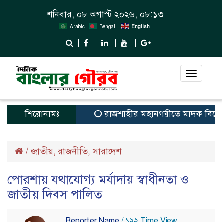
শনিবার, ০৮ অগাস্ট ২০২৬, ০৮:১৩
Arabic
Bengali
English
Toggle
navigat
শিরোনামঃ
রাজশাহীর মহানগরীতে মাদক বিরোধী 
/
জাতীয়
রাজনীতি
সারাদেশ
,
,
পোরশায় যথাযোগ্য মর্যাদায় স্বাধীনতা ও
জাতীয় দিবস পালিত
Reporter Name
/ ১২২ Time View