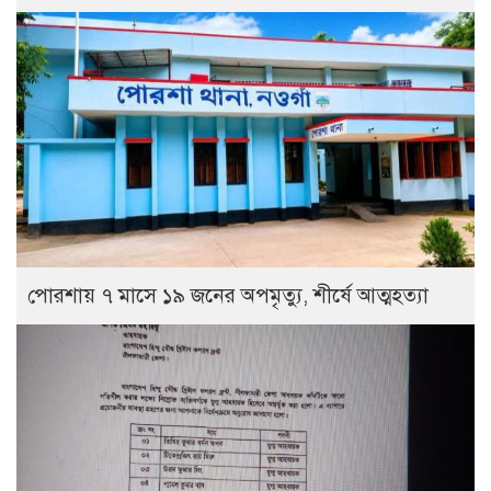
পোরশায় ৭ মাসে ১৯ জনের অপমৃত্যু, শীর্ষে আত্মহত্যা