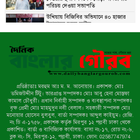
পরিচয় দেওয়া সভাপতি
উখিয়ায় বিজিবির অভিযানে ৪০ হাজার
ইয়াবাসহ যুবক আটক
পোরশায় ৭ মাসে ১৯ জনের অপমৃত্যু,
শীর্ষে আত্মহত্যা
হিন্দু বৌদ্ধ খ্রিস্টান কল্যাণ ফ্রন্টের
নীলফামারী কমিটি নিয়ে প্রশ্ন, প্রতিবাদে
সদস্য সচিব
প্রতিষ্ঠাতাঃ মরহুম আঃ ম. ম. আনোয়ার। প্রকাশক: মোঃ
দরিয়ানগরে প্যারাসেইলিং দুর্ঘটনায় পর্যটক
তমিজউদ্দীন টিটু। ভারপ্রাপ্ত সম্পাদকঃ মোঃ আবু হেনা মোস্তফা
নিহত: হত্যা মামলার প্রধান আসামি ঢাকায়
কামাল চৌধুরী। প্রধান নির্বাহী সম্পাদক ও ব্যবস্থাপনা সম্পাদকঃ
র‌্যাবের জালে
বৃক্ষ প্রেমী মোঃ মাহমুদুন নবী বেলাল। সহকারী সম্পাদক মোঃ
মনোয়ার হোসেন বুলবুল, বার্তা সম্পাদকঃ আব্দুল কাইয়ুম। রেজি.
আদাচাকী দক্ষিণপাড়া ফ্রেন্ডস ক্লাবের
নং ডি এ-১৭৫৮, প্রকাশক কর্তৃক মিরপুর ১২ পল্লবী ঢাকা থেকে
আয়োজনে ফুটবল টুর্নামেন্টের ফাইনাল
প্রকাশিত। বার্তা ও বাণিজ্যিক কার্যালয়: বাসা নং-১৭, রোড নং-৬,
অনুষ্ঠিত
ব্লক নং- সি, মিরপুর-১২, পল্লবী, ঢাকা। ফোন: 02587747974