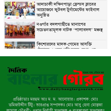
আদাচাকী দক্ষিণপাড়া ফ্রেন্ডস ক্লাবের
আয়োজনে ফুটবল টুর্নামেন্টের ফাইনাল
অনুষ্ঠিত
নওগাঁর বদলগাছীতে মানাপের
সচেতনতামূলক নাটক ‘পালাবদল’ মঞ্চস্থ
কিশোরদের মাদক-গেমের আসক্তি
ঠেকাতে, ‘এসো গড়ি নতুন দেশ’-এর
ফুটবল বিতরণ
রাজশাহীতে নগদ অর্থ ও হেরোইন-সহ
স্বামী-স্ত্রী আটক
নন্দীগ্রামে সরকারি খাস জমির রাস্তা দখল,
চলাচলে চরম দুর্ভোগ; ইউএনওর হস্তক্ষেপ
কামনা
প্রতিষ্ঠাতাঃ মরহুম আঃ ম. ম. আনোয়ার। প্রকাশক: মোঃ
নাটোরের পাটুলে পানিতে ডুবে নন্দীগ্রামের
তমিজউদ্দীন টিটু। ভারপ্রাপ্ত সম্পাদকঃ মোঃ আবু হেনা মোস্তফা
স্কুলছাত্রের মর্মান্তিক মৃত্যু
কামাল চৌধুরী। প্রধান নির্বাহী সম্পাদক ও ব্যবস্থাপনা সম্পাদকঃ