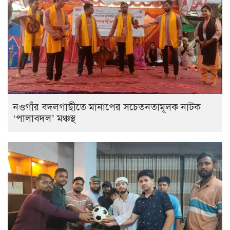
নওগাঁর বদলগাছীতে মানাপের সচেতনতামূলক নাটক
‘পালাবদল’ মঞ্চস্থ