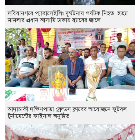
দরিয়ানগরে প্যারাসেইলিং দুর্ঘটনায় পর্যটক নিহত: হত্যা
মামলার প্রধান আসামি ঢাকায় র‌্যাবের জালে
আদাচাকী দক্ষিণপাড়া ফ্রেন্ডস ক্লাবের আয়োজনে ফুটবল
টুর্নামেন্টের ফাইনাল অনুষ্ঠিত