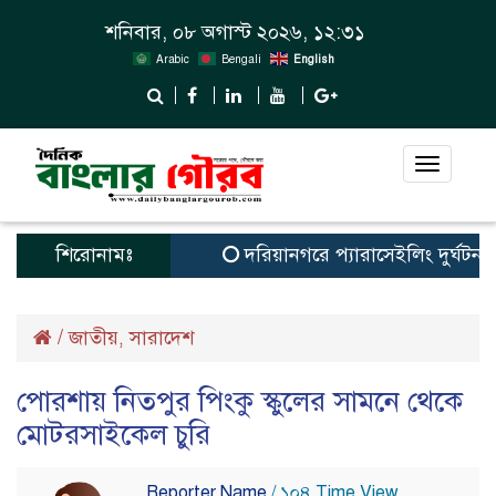
শনিবার, ০৮ অগাস্ট ২০২৬, ১২:৩১
Arabic
Bengali
English
Toggle
navigat
শিরোনামঃ
দরিয়ানগরে প্যারাসেইলিং দুর্ঘটনায় পর
/
জাতীয়
সারাদেশ
,
পোরশায় নিতপুর পিংকু স্কুলের সামনে থেকে
মোটরসাইকেল চুরি
Reporter Name
/ ১০৪ Time View