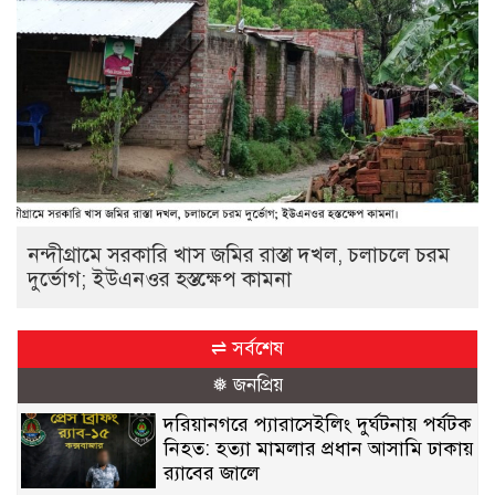
নন্দীগ্রামে সরকারি খাস জমির রাস্তা দখল, চলাচলে চরম
দুর্ভোগ; ইউএনওর হস্তক্ষেপ কামনা
⇌ সর্বশেষ
❅ জনপ্রিয়
দরিয়ানগরে প্যারাসেইলিং দুর্ঘটনায় পর্যটক
নিহত: হত্যা মামলার প্রধান আসামি ঢাকায়
র‌্যাবের জালে