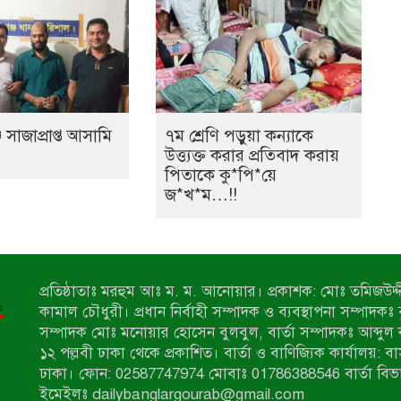
 সাজাপ্রাপ্ত আসামি
৭ম শ্রেণি পড়ুয়া কন্যাকে
উত্ত্যক্ত করার প্রতিবাদ করায়
পিতাকে কু*পি*য়ে
জ*খ*ম…!!
প্রতিষ্ঠাতাঃ মরহুম আঃ ম. ম. আনোয়ার। প্রকাশক: মোঃ তমিজউদ্দী
কামাল চৌধুরী। প্রধান নির্বাহী সম্পাদক ও ব্যবস্থাপনা সম্পাদকঃ
সম্পাদক মোঃ মনোয়ার হোসেন বুলবুল, বার্তা সম্পাদকঃ আব্দুল 
১২ পল্লবী ঢাকা থেকে প্রকাশিত। বার্তা ও বাণিজ্যিক কার্যালয়: ব
ঢাকা। ফোন: 02587747974 মোবাঃ 01786388546 বার্তা বিভ
ইমেইলঃ dailybanglargourab@gmail.com