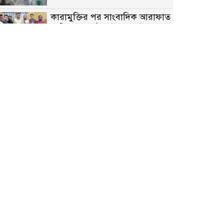
কারামুক্তির পর সাংবাদিক আরাফাত
সানিকে সংবর্ধনা, টেকনাফ উপজেলা
প্রেসক্লাবের ফুলেল শুভেচ্ছা
বাকেরগঞ্জে সাজাপ্রাপ্ত আসামি
গ্রেপ্তার
মিয়ানমারের সীমান্তে স্থলমাইন
বিস্ফোরণ: উখিয়ার এক যুবকের পা
বিচ্ছিন্ন
৭ম শ্রেণি পড়ুয়া কন্যাকে উত্ত্যক্ত
করার প্রতিবাদ করায় পিতাকে
কু*পি*য়ে জ*খ*ম…!!
জুলাই গণঅভ্যুত্থান দিবস-২০২৬
উপলক্ষে নীলফামারীতে শহিদদের
স্মরণে দোয়া মাহফিল ও আলোচনা
সভা অনুষ্ঠিত
বেলকুচিতে বজ্রপাতে শিক্ষার্থীর মৃত্যু