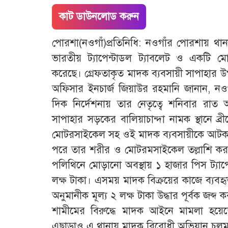
কাট ডাউনলোড করুন
পোরশা(নওগাঁ)প্রতিনিধি: নওগাঁর পোরশায় থ
ভারতীয় ট্যাপেন্টাডল ট্যাবলেট ও একটি 
করেছে। গ্রেফতাকৃত মাদক ব্যবসায়ী সাপাহার উ
অফিসার ইনচার্জ জিয়াউর রহমানি জানান, নও
দিক নির্দেশনায় তার নেতৃত্বে শনিবার রাত
সাপাহার সড়কের বালিয়াচান্দা নামক স্থানে ব্
মোটরসাইকেল সহ ওই মাদক ব্যবসায়ীকে আটক
পরে তার শরীর ও মোটরমসাইকেল তল্লাশি করার
পলিথিনে মোড়ানো অবস্থায় ১ হাজার পিস ট্যাপে
লক্ষ টাকা। এসময় মাদক বিক্রয়ের কাজে ব্যব
অনুমানীক মূল্য ২ লক্ষ টাকা উদ্ধার পূর্বক জব
শামীমের বিরুদ্ধে মাদক আইনে মামলা হয়
এছাড়াও এ থানায় মাদক বিরোধী অভিযান চলমা