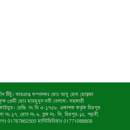
ন টিটু। ভারপ্রাপ্ত সম্পাদকঃ মোঃ আবু হেনা মোস্তফা
 বৃক্ষ প্রেমী মোঃ মাহমুদুন নবী বেলাল। সহকারী
কাইয়ুম। রেজি. নং ডি এ-১৭৫৮, প্রকাশক কর্তৃক মিরপুর
াসা নং-১৭, রোড নং-৬, ব্লক নং- সি, মিরপুর-১২, পল্লবী,
াগঃ 01787862500 মাল্টিমিডিয়াঃ 01771088808