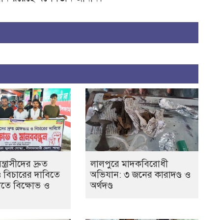
ত্রাসীদের দ্রুত
লালপুরে মাদকবিরোধী
ও বিচারের দাবিতে
অভিযান: ৩ জনের কারাদণ্ড ও
তে বিক্ষোভ ও
অর্থদণ্ড