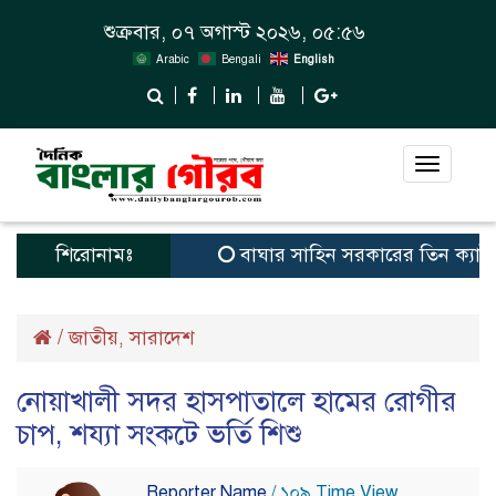
শুক্রবার, ০৭ অগাস্ট ২০২৬, ০৫:৫৬
Arabic
Bengali
English
Toggle
navigat
শিরোনামঃ
বাঘার সাহিন সরকারের তিন ক্যাটাগরিতে প্
/
জাতীয়
সারাদেশ
,
নোয়াখালী সদর হাসপাতালে হামের রোগীর
চাপ, শয্যা সংকটে ভর্তি শিশু
Reporter Name
/ ১০৯ Time View