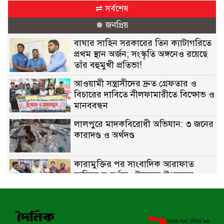
⇌ সর্বশেষ
❅ জনপ্রিয়
বাঘার সাহিন সরকারের তিন ক্যাটাগরিতে
প্রথম স্থান অর্জন; সংস্কৃতি অঙ্গনেও রয়েছে
তাঁর বহুমুখী প্রতিভা!
আওয়ামী সন্ত্রাসীদের দ্রুত গ্রেফতার ও
বিচারের দাবিতে নীলফামারীতে বিক্ষোভ ও
মানববন্ধন
লালপুরে মাদকবিরোধী অভিযান: ৩ জনের
কারাদণ্ড ও অর্থদণ্ড
কারামুক্তির পর সাংবাদিক আরাফাত
সানিকে সংবর্ধনা, টেকনাফ উপজেলা
প্রেসক্লাবের ফুলেল শুভেচ্ছা
বাকেরগঞ্জে সাজাপ্রাপ্ত আসামি গ্রেপ্তার