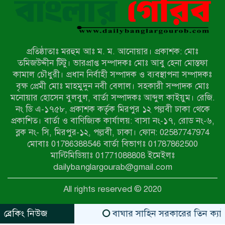
মিয়ানমারের সীমান্তে স্থলমাইন বিস্ফোরণ:
উখিয়ার এক যুবকের পা বিচ্ছিন্ন
প্রতিষ্ঠাতাঃ মরহুম আঃ ম. ম. আনোয়ার। প্রকাশক: মোঃ
৭ম শ্রেণি পড়ুয়া কন্যাকে উত্ত্যক্ত করার
তমিজউদ্দীন টিটু। ভারপ্রাপ্ত সম্পাদকঃ মোঃ আবু হেনা মোস্তফা
প্রতিবাদ করায় পিতাকে কু*পি*য়ে
কামাল চৌধুরী। প্রধান নির্বাহী সম্পাদক ও ব্যবস্থাপনা সম্পাদকঃ
জ*খ*ম…!!
বৃক্ষ প্রেমী মোঃ মাহমুদুন নবী বেলাল। সহকারী সম্পাদক মোঃ
মনোয়ার হোসেন বুলবুল, বার্তা সম্পাদকঃ আব্দুল কাইয়ুম। রেজি.
জুলাই গণঅভ্যুত্থান দিবস-২০২৬ উপলক্ষে
নং ডি এ-১৭৫৮, প্রকাশক কর্তৃক মিরপুর ১২ পল্লবী ঢাকা থেকে
নীলফামারীতে শহিদদের স্মরণে দোয়া
প্রকাশিত। বার্তা ও বাণিজ্যিক কার্যালয়: বাসা নং-১৭, রোড নং-৬,
মাহফিল ও আলোচনা সভা অনুষ্ঠিত
ব্লক নং- সি, মিরপুর-১২, পল্লবী, ঢাকা। ফোন: 02587747974
বেলকুচিতে বজ্রপাতে শিক্ষার্থীর মৃত্যু
মোবাঃ 01786388546 বার্তা বিভাগঃ 01787862500
মাল্টিমিডিয়াঃ 01771088808 ইমেইলঃ
dailybanglargourab@gmail.com
বেলকুচিতে গণঅভ্যুত্থান দিবসে ইসলামী
All rights reserved © 2020
আন্দোলনের গণমিছিল ও গণহত্যার
বিচারের দাবি
ব্রেকিং নিউজ
বাঘার সাহিন সরকারের তিন ক্যাটাগরিতে প