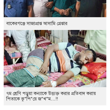
বাকেরগঞ্জে সাজাপ্রাপ্ত আসামি গ্রেপ্তার
৭ম শ্রেণি পড়ুয়া কন্যাকে উত্ত্যক্ত করার প্রতিবাদ করায়
পিতাকে কু*পি*য়ে জ*খ*ম…!!