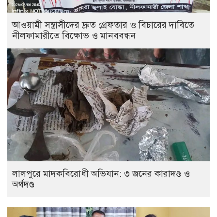
আওয়ামী সন্ত্রাসীদের দ্রুত গ্রেফতার ও বিচারের দাবিতে
নীলফামারীতে বিক্ষোভ ও মানববন্ধন
লালপুরে মাদকবিরোধী অভিযান: ৩ জনের কারাদণ্ড ও
অর্থদণ্ড