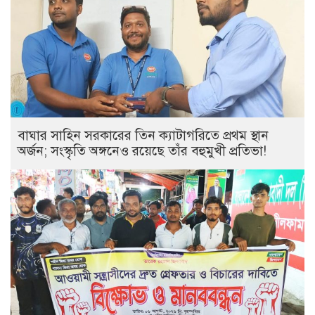
বাঘার সাহিন সরকারের তিন ক্যাটাগরিতে প্রথম স্থান
অর্জন; সংস্কৃতি অঙ্গনেও রয়েছে তাঁর বহুমুখী প্রতিভা!