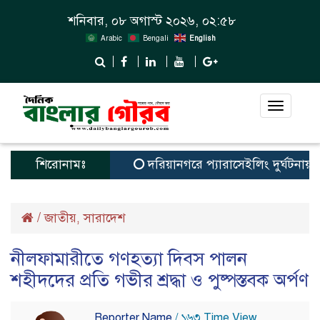
শনিবার, ০৮ অগাস্ট ২০২৬, ০২:৫৮
Arabic
Bengali
English
Toggle
navigat
শিরোনামঃ
দরিয়ানগরে প্যারাসেইলিং দুর্ঘটনায় পর্যট
/
জাতীয়
সারাদেশ
,
নীলফামারীতে গণহত্যা দিবস পালন
শহীদদের প্রতি গভীর শ্রদ্ধা ও পুষ্পস্তবক অর্পণ
Reporter Name
/ ১৬৩ Time View