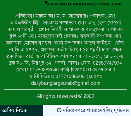
চলাচলে চরম দুর্ভোগ; ইউএনওর হস্তক্ষেপ
কামনা
প্রতিষ্ঠাতাঃ মরহুম আঃ ম. ম. আনোয়ার। প্রকাশক: মোঃ
নাটোরের পাটুলে পানিতে ডুবে নন্দীগ্রামের
তমিজউদ্দীন টিটু। ভারপ্রাপ্ত সম্পাদকঃ মোঃ আবু হেনা মোস্তফা
স্কুলছাত্রের মর্মান্তিক মৃত্যু
কামাল চৌধুরী। প্রধান নির্বাহী সম্পাদক ও ব্যবস্থাপনা সম্পাদকঃ
বৃক্ষ প্রেমী মোঃ মাহমুদুন নবী বেলাল। সহকারী সম্পাদক মোঃ
মনোয়ার হোসেন বুলবুল, বার্তা সম্পাদকঃ আব্দুল কাইয়ুম। রেজি.
সেনাবাহিনীর চাকরি হারিয়ে ভুয়া ডিবি
নং ডি এ-১৭৫৮, প্রকাশক কর্তৃক মিরপুর ১২ পল্লবী ঢাকা থেকে
পুলিশ পরিচয়ে চাঁদাবাজি, গণপিটুনির পর
প্রকাশিত। বার্তা ও বাণিজ্যিক কার্যালয়: বাসা নং-১৭, রোড নং-৬,
কারাগারে প্রতারক।
ব্লক নং- সি, মিরপুর-১২, পল্লবী, ঢাকা। ফোন: 02587747974
বাঘার সাহিন সরকারের তিন ক্যাটাগরিতে
মোবাঃ 01786388546 বার্তা বিভাগঃ 01787862500
প্রথম স্থান অর্জন; সংস্কৃতি অঙ্গনেও রয়েছে
মাল্টিমিডিয়াঃ 01771088808 ইমেইলঃ
তাঁর বহুমুখী প্রতিভা!
dailybanglargourab@gmail.com
আওয়ামী সন্ত্রাসীদের দ্রুত গ্রেফতার ও
All rights reserved © 2020
বিচারের দাবিতে নীলফামারীতে বিক্ষোভ ও
মানববন্ধন
ব্রেকিং নিউজ
দরিয়ানগরে প্যারাসেইলিং দুর্ঘটনায় পর্য
zahidit.com