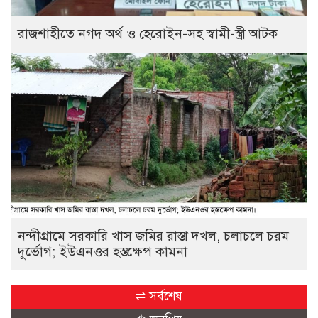
রাজশাহীতে নগদ অর্থ ও হেরোইন-সহ স্বামী-স্ত্রী আটক
নন্দীগ্রামে সরকারি খাস জমির রাস্তা দখল, চলাচলে চরম
দুর্ভোগ; ইউএনওর হস্তক্ষেপ কামনা
⇌ সর্বশেষ