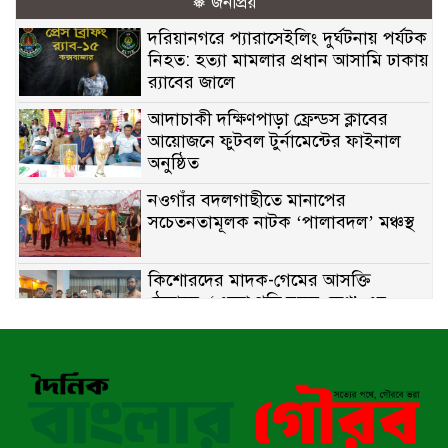
❅ জনপ্রিয়
দরিয়ানগরে প্যারাসেইলিং দুর্ঘটনায় পর্যটক
নিহত: হত্যা মামলার প্রধান আসামি ঢাকায়
র‌্যাবের জালে
আদাচাকী দক্ষিণপাড়া ফ্রেন্ডস ক্লাবের
আয়োজনে ফুটবল টুর্নামেন্টের ফাইনাল
অনুষ্ঠিত
নওগাঁর বদলগাছীতে মানাপের
সচেতনতামূলক নাটক ‘পালাবদল’ মঞ্চস্থ
কিশোরদের মাদক-গেমের আসক্তি
ঠেকাতে, ‘এসো গড়ি নতুন দেশ’-এর
ফুটবল বিতরণ
রাজশাহীতে নগদ অর্থ ও হেরোইন-সহ
স্বামী-স্ত্রী আটক
নন্দীগ্রামে সরকারি খাস জমির রাস্তা দখল,