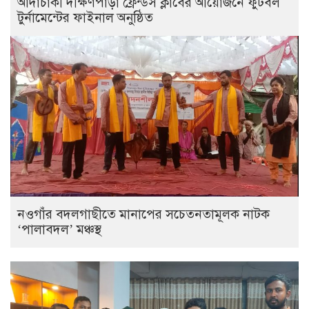
আদাচাকী দক্ষিণপাড়া ফ্রেন্ডস ক্লাবের আয়োজনে ফুটবল
টুর্নামেন্টের ফাইনাল অনুষ্ঠিত
নওগাঁর বদলগাছীতে মানাপের সচেতনতামূলক নাটক
‘পালাবদল’ মঞ্চস্থ