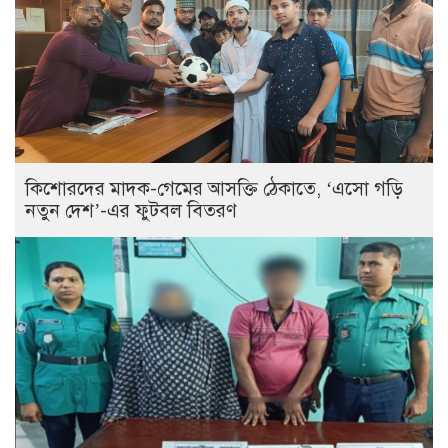
কিশোরদের মাদক-গেমের আসক্তি ঠেকাতে, ‘এসো গড়ি
নতুন দেশ’-এর ফুটবল বিতরণ