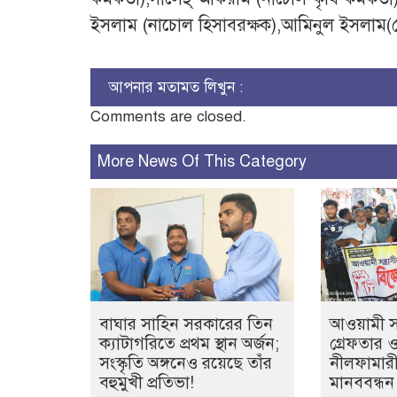
ইসলাম (নাচোল হিসাবরক্ষক),আমিনুল ইসলাম(নে
আপনার মতামত লিখুন :
Comments are closed.
More News Of This Category
বাঘার সাহিন সরকারের তিন
আওয়ামী সন্
ক্যাটাগরিতে প্রথম স্থান অর্জন;
গ্রেফতার 
সংস্কৃতি অঙ্গনেও রয়েছে তাঁর
নীলফামারী
বহুমুখী প্রতিভা!
মানববন্ধন