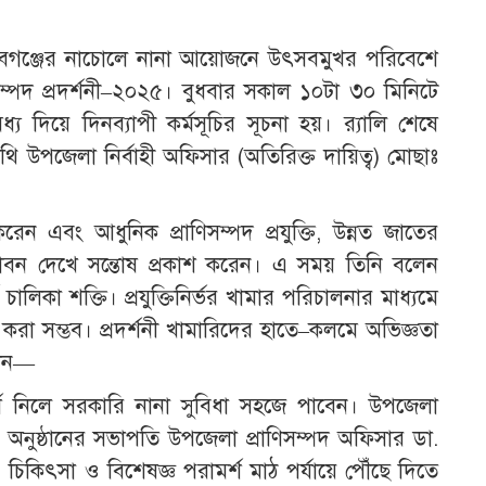
াইনবাবগঞ্জের নাচোলে নানা আয়োজনে উৎসবমুখর পরিবেশে
ণিসম্পদ প্রদর্শনী–২০২৫। বুধবার সকাল ১০টা ৩০ মিনিটে
্য দিয়ে দিনব্যাপী কর্মসূচির সূচনা হয়। র‌্যালি শেষে
তিথি উপজেলা নির্বাহী অফিসার (অতিরিক্ত দায়িত্ব) মোছাঃ
রেন এবং আধুনিক প্রাণিসম্পদ প্রযুক্তি, উন্নত জাতের
উদ্ভাবন দেখে সন্তোষ প্রকাশ করেন। এ সময় তিনি বলেন
 চালিকা শক্তি। প্রযুক্তিনির্ভর খামার পরিচালনার মাধ্যমে
র্ণ করা সম্ভব। প্রদর্শনী খামারিদের হাতে–কলমে অভিজ্ঞতা
লেন—
ামর্শ নিলে সরকারি নানা সুবিধা সহজে পাবেন। উপজেলা
” অনুষ্ঠানের সভাপতি উপজেলা প্রাণিসম্পদ অফিসার ডা.
কিৎসা ও বিশেষজ্ঞ পরামর্শ মাঠ পর্যায়ে পৌঁছে দিতে