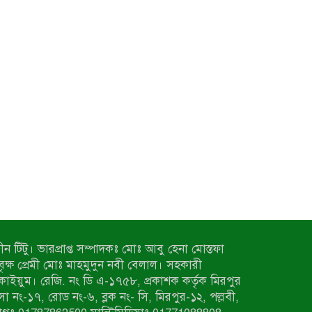
ন টিটু। ভারপ্রাপ্ত সম্পাদকঃ মোঃ আবু হেনা মোস্তফা
 বৃক্ষ প্রেমী মোঃ মাহমুদুন নবী বেলাল। সহকারী
কাইয়ুম। রেজি. নং ডি এ-১৭৫৮, প্রকাশক কর্তৃক মিরপুর
াসা নং-১৭, রোড নং-৬, ব্লক নং- সি, মিরপুর-১২, পল্লবী,