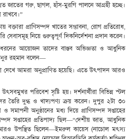
 জাতের গরু, ছাগল, হাঁস-মুরগি পালনে আগ্রহী হচ্ছে।
িকা রাখবে।”
বক্তারা প্রাণিসম্পদ খাতের সম্ভাবনা, রোগ প্রতিরোধ,
রি সেবাসমূহ নিয়ে গুরুত্বপূর্ণ দিকনির্দেশনা প্রদান করেন।
 এ ধরনের আয়োজন তাদের বাস্তব অভিজ্ঞতা ও আধুনিক
 মিজানুর রহমান বলেন—
্থাপনা দেখে আমরা অনুপ্রাণিত হয়েছি। এতে উৎপাদন আরও
উৎসবমুখর পরিবেশ সৃষ্টি হয়। দর্শনার্থীরা বিভিন্ন স্টল
র তৈরি দুগ্ধ ও খাদ্যপণ্য ক্রয় করেন। দুপুর ২টা ৩০
ও সমাপনী অনুষ্ঠানের মধ্য দিয়ে প্রাণিসম্পদ সপ্তাহের
িসম্পদ সপ্তাহের প্রতিপাদ্য ছিল—“দেশীয় জাত, আধুনিক
্ঠানে আরও উপস্থিত ছিলেন—ইমরুল কায়েস (নাচোল মৎস্য
তা),হারুন-অর-রশিদ (নাচোল বিআরডিবি কর্মকর্তা),শহিদুল