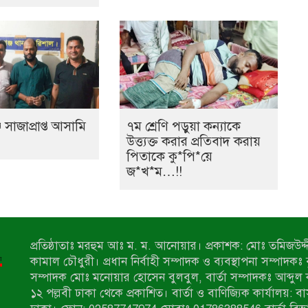
 সাজাপ্রাপ্ত আসামি
৭ম শ্রেণি পড়ুয়া কন্যাকে
উত্ত্যক্ত করার প্রতিবাদ করায়
পিতাকে কু*পি*য়ে
জ*খ*ম…!!
প্রতিষ্ঠাতাঃ মরহুম আঃ ম. ম. আনোয়ার। প্রকাশক: মোঃ তমিজউদ্দী
কামাল চৌধুরী। প্রধান নির্বাহী সম্পাদক ও ব্যবস্থাপনা সম্পাদকঃ
সম্পাদক মোঃ মনোয়ার হোসেন বুলবুল, বার্তা সম্পাদকঃ আব্দুল 
১২ পল্লবী ঢাকা থেকে প্রকাশিত। বার্তা ও বাণিজ্যিক কার্যালয়: ব