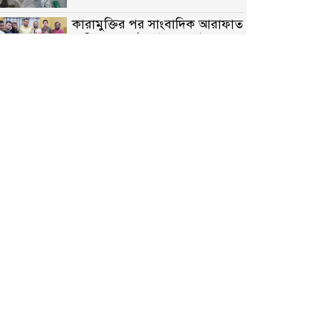
কারামুক্তির পর সাংবাদিক আরাফাত
সানিকে সংবর্ধনা, টেকনাফ উপজেলা
প্রেসক্লাবের ফুলেল শুভেচ্ছা
বাকেরগঞ্জে সাজাপ্রাপ্ত আসামি
গ্রেপ্তার
মিয়ানমারের সীমান্তে স্থলমাইন
বিস্ফোরণ: উখিয়ার এক যুবকের পা
বিচ্ছিন্ন
৭ম শ্রেণি পড়ুয়া কন্যাকে উত্ত্যক্ত
করার প্রতিবাদ করায় পিতাকে
কু*পি*য়ে জ*খ*ম…!!
জুলাই গণঅভ্যুত্থান দিবস-২০২৬
উপলক্ষে নীলফামারীতে শহিদদের
স্মরণে দোয়া মাহফিল ও আলোচনা
সভা অনুষ্ঠিত
বেলকুচিতে বজ্রপাতে শিক্ষার্থীর মৃত্যু