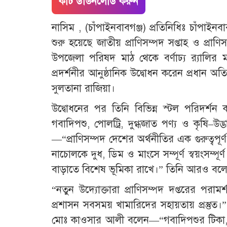
কাট ডাউনলোড করুন
নাসিম , (চাঁপাইনবাবগঞ্জ) প্রতিনিধিঃ চাঁপ
শুরু হয়েছে জাতীয় প্রাণিসম্পদ সপ্তাহ ও প্রা
উপজেলা পরিষদ মাঠ থেকে বর্ণাঢ্য র‌্যালির মধ
প্রদর্শনীর আনুষ্ঠানিক উদ্বোধন করেন প্রধান অ
সুলতানা রাজিয়া।
উদ্বোধনের পর তিনি বিভিন্ন স্টল পরিদর্শন ক
গবাদিপশু, পোলট্রি, দুগ্ধজাত পণ্য ও কৃষি–
—“প্রাণিসম্পদ দেশের অর্থনীতির এক গুরুত্বপূর্ণ
নাচোলকে দুধ, ডিম ও মাংসে সম্পূর্ণ স্বয়ংসম্পূ
বাড়াতে বিশেষ ভূমিকা রাখে।” তিনি আরও ব
“নতুন উদ্যোক্তারা প্রাণিসম্পদ দপ্তরের পর
প্রশাসন সবসময় খামারিদের সহায়তায় প্রস্তুত।
মোঃ কাওসার আলী বলেন—“গবাদিপশুর টিকা, চি