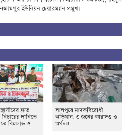
জামপুর ইউনিয়ন চেয়ারম্যান প্রমুখ।
ত্রাসীদের দ্রুত
লালপুরে মাদকবিরোধী
ও বিচারের দাবিতে
অভিযান: ৩ জনের কারাদণ্ড ও
তে বিক্ষোভ ও
অর্থদণ্ড