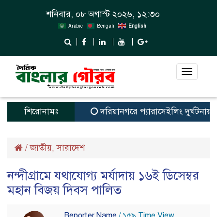
শনিবার, ০৮ অগাস্ট ২০২৬, ১২:৩০
Arabic
Bengali
English
Toggle
navigat
শিরোনামঃ
দরিয়ানগরে প্যারাসেইলিং দুর্ঘটনায় পর্যট
/
জাতীয়
সারাদেশ
,
নন্দীগ্রামে যথাযোগ্য মর্যাদায় ১৬ই ডিসেম্বর
মহান বিজয় দিবস পালিত
Reporter Name
/ ১৫৯ Time View