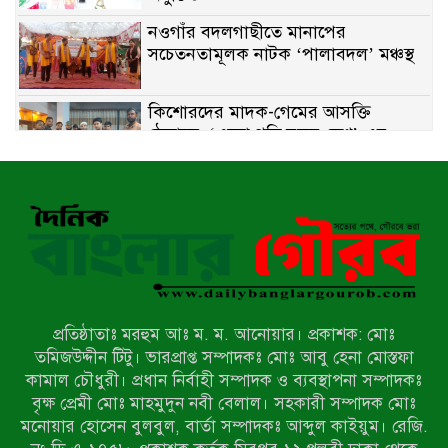
নওগাঁর বদলগাছীতে মানাপের
সচেতনতামূলক নাটক ‘পালাবদল’ মঞ্চস্থ
কিশোরদের মাদক-গেমের আসক্তি
ঠেকাতে, ‘এসো গড়ি নতুন দেশ’-এর
ফুটবল বিতরণ
রাজশাহীতে নগদ অর্থ ও হেরোইন-সহ
স্বামী-স্ত্রী আটক
নন্দীগ্রামে সরকারি খাস জমির রাস্তা দখল,
চলাচলে চরম দুর্ভোগ; ইউএনওর হস্তক্ষেপ
কামনা
প্রতিষ্ঠাতাঃ মরহুম আঃ ম. ম. আনোয়ার। প্রকাশক: মোঃ
নাটোরের পাটুলে পানিতে ডুবে নন্দীগ্রামের
তমিজউদ্দীন টিটু। ভারপ্রাপ্ত সম্পাদকঃ মোঃ আবু হেনা মোস্তফা
স্কুলছাত্রের মর্মান্তিক মৃত্যু
কামাল চৌধুরী। প্রধান নির্বাহী সম্পাদক ও ব্যবস্থাপনা সম্পাদকঃ
বৃক্ষ প্রেমী মোঃ মাহমুদুন নবী বেলাল। সহকারী সম্পাদক মোঃ
মনোয়ার হোসেন বুলবুল, বার্তা সম্পাদকঃ আব্দুল কাইয়ুম। রেজি.
সেনাবাহিনীর চাকরি হারিয়ে ভুয়া ডিবি