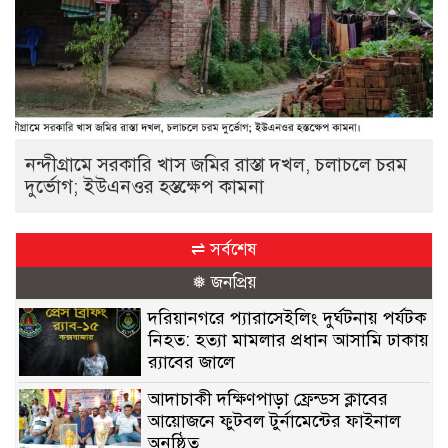
নন্দীগ্রামে সরকারি খাস জমির রাস্তা দখল, চলাচলে চরম
দুর্ভোগ; ইউএনওর হস্তক্ষেপ কামনা
⇌ সর্বশেষ
❅ জনপ্রিয়
দরিয়ানগরে প্যারাসেইলিং দুর্ঘটনায় পর্যটক
নিহত: হত্যা মামলার প্রধান আসামি ঢাকায়
র‌্যাবের জালে
আদাচাকী দক্ষিণপাড়া ফ্রেন্ডস ক্লাবের
আয়োজনে ফুটবল টুর্নামেন্টের ফাইনাল
অনুষ্ঠিত