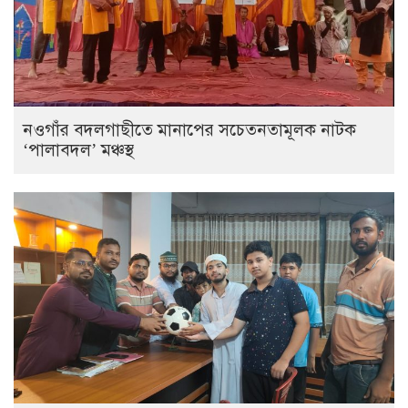
নওগাঁর বদলগাছীতে মানাপের সচেতনতামূলক নাটক
‘পালাবদল’ মঞ্চস্থ