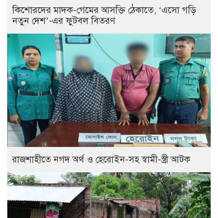
কিশোরদের মাদক-গেমের আসক্তি ঠেকাতে, ‘এসো গড়ি
নতুন দেশ’-এর ফুটবল বিতরণ
রাজশাহীতে নগদ অর্থ ও হেরোইন-সহ স্বামী-স্ত্রী আটক