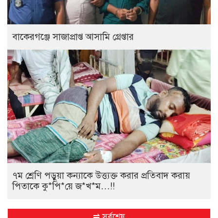
বাকেরগঞ্জে সাজাপ্রাপ্ত আসামি গ্রেপ্তার
৭ম শ্রেণি পড়ুয়া কন্যাকে উত্ত্যক্ত করার প্রতিবাদ করায়
পিতাকে কু*পি*য়ে জ*খ*ম…!!
⇌ সর্বশেষ