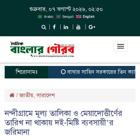
শুক্রবার, ০৭ অগাস্ট ২০২৬, ০২:৫০
Arabic
Bengali
English
Toggle
navigat
শিরোনামঃ
বাঘার সাহিন সরকারের তিন ক্যাটাগরিতে প্
/
জাতীয়
সারাদেশ
,
নন্দীগ্রামে মূল্য তালিকা ও মেয়াদোত্তীর্ণের
তারিখ না থাকায় দই-মিষ্টি ব্যবসায়ী’র
জরিমানা