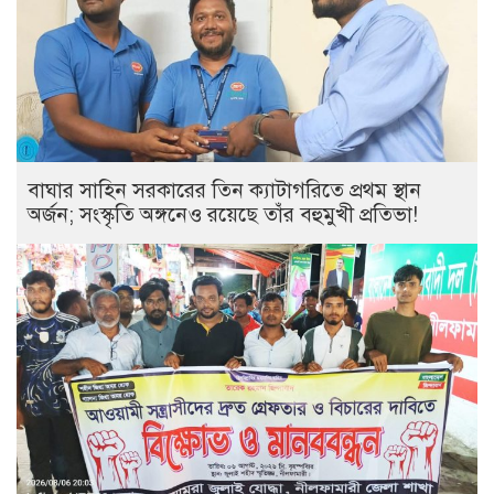
বাঘার সাহিন সরকারের তিন ক্যাটাগরিতে প্রথম স্থান
অর্জন; সংস্কৃতি অঙ্গনেও রয়েছে তাঁর বহুমুখী প্রতিভা!