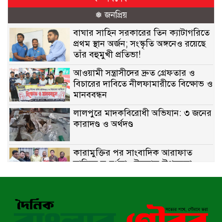
❅ জনপ্রিয়
বাঘার সাহিন সরকারের তিন ক্যাটাগরিতে
প্রথম স্থান অর্জন; সংস্কৃতি অঙ্গনেও রয়েছে
তাঁর বহুমুখী প্রতিভা!
আওয়ামী সন্ত্রাসীদের দ্রুত গ্রেফতার ও
বিচারের দাবিতে নীলফামারীতে বিক্ষোভ ও
মানববন্ধন
লালপুরে মাদকবিরোধী অভিযান: ৩ জনের
কারাদণ্ড ও অর্থদণ্ড
কারামুক্তির পর সাংবাদিক আরাফাত
সানিকে সংবর্ধনা, টেকনাফ উপজেলা
প্রেসক্লাবের ফুলেল শুভেচ্ছা
বাকেরগঞ্জে সাজাপ্রাপ্ত আসামি গ্রেপ্তার