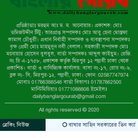
মিয়ানমারের সীমান্তে স্থলমাইন বিস্ফোরণ:
উখিয়ার এক যুবকের পা বিচ্ছিন্ন
প্রতিষ্ঠাতাঃ মরহুম আঃ ম. ম. আনোয়ার। প্রকাশক: মোঃ
৭ম শ্রেণি পড়ুয়া কন্যাকে উত্ত্যক্ত করার
তমিজউদ্দীন টিটু। ভারপ্রাপ্ত সম্পাদকঃ মোঃ আবু হেনা মোস্তফা
প্রতিবাদ করায় পিতাকে কু*পি*য়ে
কামাল চৌধুরী। প্রধান নির্বাহী সম্পাদক ও ব্যবস্থাপনা সম্পাদকঃ
জ*খ*ম…!!
বৃক্ষ প্রেমী মোঃ মাহমুদুন নবী বেলাল। সহকারী সম্পাদক মোঃ
মনোয়ার হোসেন বুলবুল, বার্তা সম্পাদকঃ আব্দুল কাইয়ুম। রেজি.
জুলাই গণঅভ্যুত্থান দিবস-২০২৬ উপলক্ষে
নং ডি এ-১৭৫৮, প্রকাশক কর্তৃক মিরপুর ১২ পল্লবী ঢাকা থেকে
নীলফামারীতে শহিদদের স্মরণে দোয়া
প্রকাশিত। বার্তা ও বাণিজ্যিক কার্যালয়: বাসা নং-১৭, রোড নং-৬,
মাহফিল ও আলোচনা সভা অনুষ্ঠিত
ব্লক নং- সি, মিরপুর-১২, পল্লবী, ঢাকা। ফোন: 02587747974
বেলকুচিতে বজ্রপাতে শিক্ষার্থীর মৃত্যু
মোবাঃ 01786388546 বার্তা বিভাগঃ 01787862500
মাল্টিমিডিয়াঃ 01771088808 ইমেইলঃ
dailybanglargourab@gmail.com
বেলকুচিতে গণঅভ্যুত্থান দিবসে ইসলামী
All rights reserved © 2020
আন্দোলনের গণমিছিল ও গণহত্যার
বিচারের দাবি
ব্রেকিং নিউজ
বাঘার সাহিন সরকারের তিন ক্যাটাগরিতে প
zahidit.com