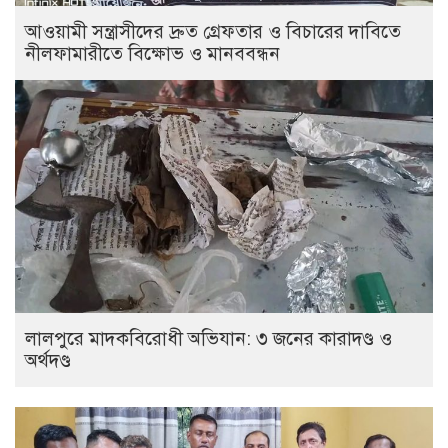
আওয়ামী সন্ত্রাসীদের দ্রুত গ্রেফতার ও বিচারের দাবিতে
নীলফামারীতে বিক্ষোভ ও মানববন্ধন
লালপুরে মাদকবিরোধী অভিযান: ৩ জনের কারাদণ্ড ও
অর্থদণ্ড