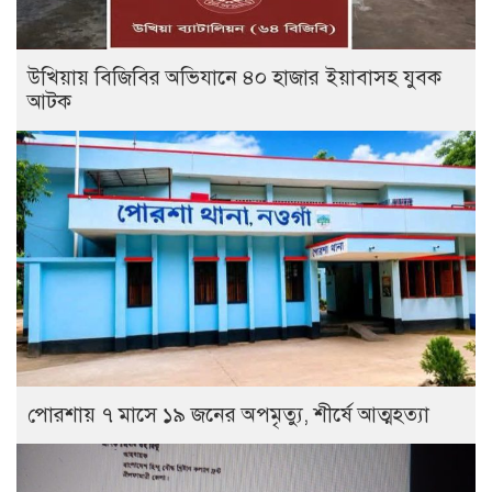
উখিয়ায় বিজিবির অভিযানে ৪০ হাজার ইয়াবাসহ যুবক
আটক
পোরশায় ৭ মাসে ১৯ জনের অপমৃত্যু, শীর্ষে আত্মহত্যা