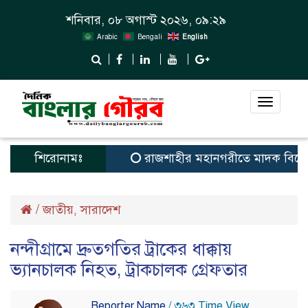
শনিবার, ০৮ অগাস্ট ২০২৬, ০৯:২৯
Arabic
Bengali
English
Toggle
navigat
শিরোনামঃ
রাজশাহীর মহানগরীতে মাদক বিরোধী 
/
জাতীয়
সারাদেশ
,
নন্দীগ্রামে দ্রুতগতির ট্রাকের ধাক্কায়
ভ্যানচালক নিহত, ট্রাকচালক গ্রেফতার
Reporter Name
/ ৩৬৩ Time View