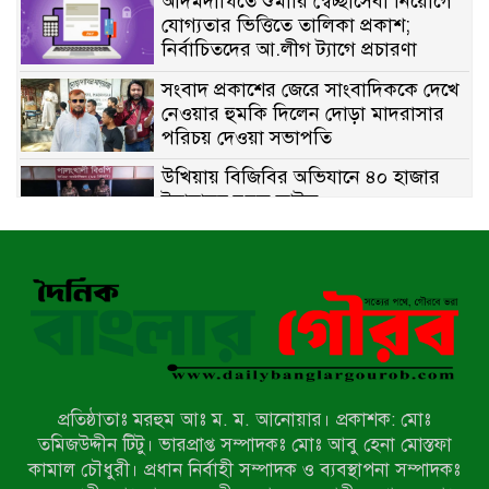
আদমদীঘিতে শুমারি স্বেচ্ছাসেবী নিয়োগে
যোগ্যতার ভিত্তিতে তালিকা প্রকাশ;
নির্বাচিতদের আ.লীগ ট্যাগে প্রচারণা
সংবাদ প্রকাশের জেরে সাংবাদিককে দেখে
নেওয়ার হুমকি দিলেন দোড়া মাদরাসার
পরিচয় দেওয়া সভাপতি
উখিয়ায় বিজিবির অভিযানে ৪০ হাজার
ইয়াবাসহ যুবক আটক
পোরশায় ৭ মাসে ১৯ জনের অপমৃত্যু,
শীর্ষে আত্মহত্যা
হিন্দু বৌদ্ধ খ্রিস্টান কল্যাণ ফ্রন্টের
নীলফামারী কমিটি নিয়ে প্রশ্ন, প্রতিবাদে
সদস্য সচিব
প্রতিষ্ঠাতাঃ মরহুম আঃ ম. ম. আনোয়ার। প্রকাশক: মোঃ
দরিয়ানগরে প্যারাসেইলিং দুর্ঘটনায় পর্যটক
তমিজউদ্দীন টিটু। ভারপ্রাপ্ত সম্পাদকঃ মোঃ আবু হেনা মোস্তফা
নিহত: হত্যা মামলার প্রধান আসামি ঢাকায়
কামাল চৌধুরী। প্রধান নির্বাহী সম্পাদক ও ব্যবস্থাপনা সম্পাদকঃ