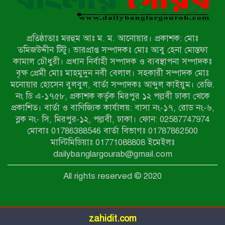
হিন্দু বৌদ্ধ খ্রিস্টান কল্যাণ ফ্রন্টের
নীলফামারী কমিটি নিয়ে প্রশ্ন, প্রতিবাদে
সদস্য সচিব
প্রতিষ্ঠাতাঃ মরহুম আঃ ম. ম. আনোয়ার। প্রকাশক: মোঃ
দরিয়ানগরে প্যারাসেইলিং দুর্ঘটনায় পর্যটক
তমিজউদ্দীন টিটু। ভারপ্রাপ্ত সম্পাদকঃ মোঃ আবু হেনা মোস্তফা
নিহত: হত্যা মামলার প্রধান আসামি ঢাকায়
কামাল চৌধুরী। প্রধান নির্বাহী সম্পাদক ও ব্যবস্থাপনা সম্পাদকঃ
র‌্যাবের জালে
বৃক্ষ প্রেমী মোঃ মাহমুদুন নবী বেলাল। সহকারী সম্পাদক মোঃ
মনোয়ার হোসেন বুলবুল, বার্তা সম্পাদকঃ আব্দুল কাইয়ুম। রেজি.
আদাচাকী দক্ষিণপাড়া ফ্রেন্ডস ক্লাবের
নং ডি এ-১৭৫৮, প্রকাশক কর্তৃক মিরপুর ১২ পল্লবী ঢাকা থেকে
আয়োজনে ফুটবল টুর্নামেন্টের ফাইনাল
প্রকাশিত। বার্তা ও বাণিজ্যিক কার্যালয়: বাসা নং-১৭, রোড নং-৬,
অনুষ্ঠিত
ব্লক নং- সি, মিরপুর-১২, পল্লবী, ঢাকা। ফোন: 02587747974
নওগাঁর বদলগাছীতে মানাপের
মোবাঃ 01786388546 বার্তা বিভাগঃ 01787862500
সচেতনতামূলক নাটক ‘পালাবদল’ মঞ্চস্থ
মাল্টিমিডিয়াঃ 01771088808 ইমেইলঃ
dailybanglargourab@gmail.com
কিশোরদের মাদক-গেমের আসক্তি
All rights reserved © 2020
ঠেকাতে, ‘এসো গড়ি নতুন দেশ’-এর
ফুটবল বিতরণ
zahidit.com