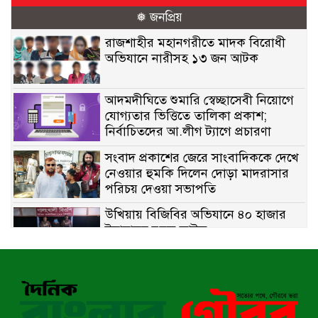
❅ জনপ্রিয়
রাজশাহীর মহানগরীতে মাদক বিরোধী
অভিযানে নারীসহ ১৩ জন আটক
আদমদীঘিতে শুমারি স্বেচ্ছাসেবী নিয়োগে
যোগ্যতার ভিত্তিতে তালিকা প্রকাশ;
নির্বাচিতদের আ.লীগ ট্যাগে প্রচারণা
সংবাদ প্রকাশের জেরে সাংবাদিককে দেখে
নেওয়ার হুমকি দিলেন দোড়া মাদরাসার
পরিচয় দেওয়া সভাপতি
উখিয়ায় বিজিবির অভিযানে ৪০ হাজার
ইয়াবাসহ যুবক আটক
পোরশায় ৭ মাসে ১৯ জনের অপমৃত্যু,
শীর্ষে আত্মহত্যা