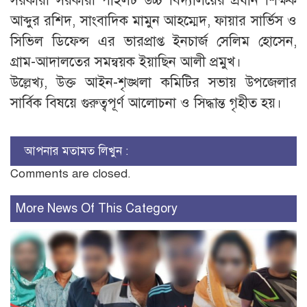
সরকারী সরকারী পাইলট উচ্চ বিদ্যালয়ের প্রধান শিক্ষক
আব্দুর রশিদ, সাংবাদিক মামুন আহম্মেদ, ফায়ার সার্ভিস ও
সিভিল ডিফেন্স এর ভারপ্রাপ্ত ইনচার্জ সেলিম হোসেন,
গ্রাম-আদালতের সমন্বয়ক ইয়াছিন আলী প্রমুখ।
উল্লেখ্য, উক্ত আইন-শৃঙ্খলা কমিটির সভায় উপজেলার
সার্বিক বিষয়ে গুরুত্বপূর্ণ আলোচনা ও সিদ্ধান্ত গৃহীত হয়।
আপনার মতামত লিখুন :
Comments are closed.
More News Of This Category