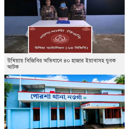
উখিয়ায় বিজিবির অভিযানে ৪০ হাজার ইয়াবাসহ যুবক
আটক