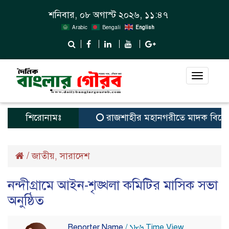
শনিবার, ০৮ অগাস্ট ২০২৬, ১১:৪৭
Arabic
Bengali
English
Toggle
navigat
শিরোনামঃ
রাজশাহীর মহানগরীতে মাদক বিরোধী 
/
জাতীয়
সারাদেশ
,
নন্দীগ্রামে আইন-শৃঙ্খলা কমিটির মাসিক সভা
অনুষ্ঠিত
Reporter Name
/ ১৮৬ Time View