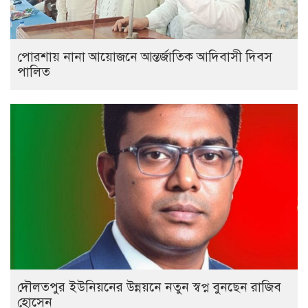
পোরশায় নানা আয়োজনে আন্তর্জাতিক আদিবাসী দিবস
পালিত
দৌলতপুর ইউনিয়নের উন্নয়নে নতুন স্বপ্ন বুনছেন রাজিব
হোসেন