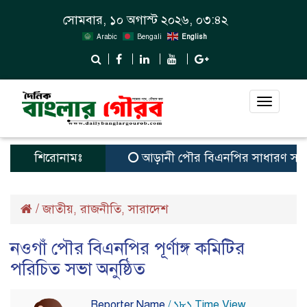
সোমবার, ১০ অগাস্ট ২০২৬, ০৩:৪২
Arabic
Bengali
English
Toggle
navigat
শিরোনামঃ
আড়ানী পৌর বিএনপির সাধারণ সম্পাদক ও
/
জাতীয়
রাজনীতি
সারাদেশ
,
,
নওগাঁ পৌর বিএনপির পূর্ণাঙ্গ কমিটির
পরিচিত সভা অনুষ্ঠিত
Reporter Name
/ ১৮১ Time View