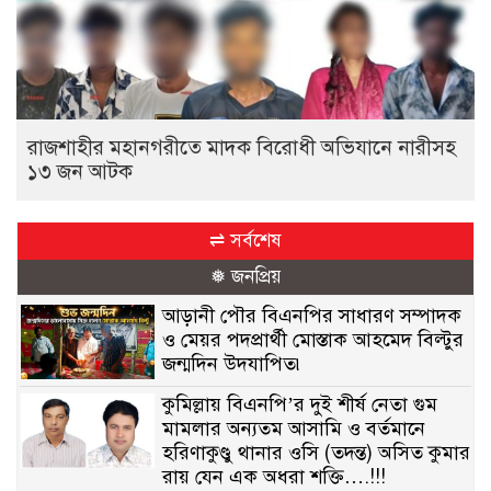
রাজশাহীর মহানগরীতে মাদক বিরোধী অভিযানে নারীসহ
১৩ জন আটক
⇌ সর্বশেষ
❅ জনপ্রিয়
আড়ানী পৌর বিএনপির সাধারণ সম্পাদক
ও মেয়র পদপ্রার্থী মোস্তাক আহমেদ বিল্টুর
জন্মদিন উদযাপিত৷
কুমিল্লায় বিএনপি’র দুই শীর্ষ নেতা গুম
মামলার অন্যতম আসামি ও বর্তমানে
হরিণাকুণ্ডু থানার ওসি (তদন্ত) অসিত কুমার
রায় যেন এক অধরা শক্তি….!!!