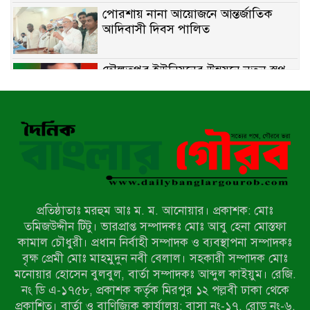
পোরশায় নানা আয়োজনে আন্তর্জাতিক
আদিবাসী দিবস পালিত
দৌলতপুর ইউনিয়নের উন্নয়নে নতুন স্বপ্ন
বুনছেন রাজিব হোসেন
বাকেরগঞ্জে নিষিদ্ধ জালের বিরুদ্ধে
অভিযান, দুই ব্যবসায়ীকে ১ লাখ টাকা
জরিমানা
রাজশাহীর মহানগরীতে মাদক বিরোধী
অভিযানে নারীসহ ১৩ জন আটক
প্রতিষ্ঠাতাঃ মরহুম আঃ ম. ম. আনোয়ার। প্রকাশক: মোঃ
তমিজউদ্দীন টিটু। ভারপ্রাপ্ত সম্পাদকঃ মোঃ আবু হেনা মোস্তফা
আদমদীঘিতে শুমারি স্বেচ্ছাসেবী নিয়োগে
কামাল চৌধুরী। প্রধান নির্বাহী সম্পাদক ও ব্যবস্থাপনা সম্পাদকঃ
যোগ্যতার ভিত্তিতে তালিকা প্রকাশ;
বৃক্ষ প্রেমী মোঃ মাহমুদুন নবী বেলাল। সহকারী সম্পাদক মোঃ
নির্বাচিতদের আ.লীগ ট্যাগে প্রচারণা
মনোয়ার হোসেন বুলবুল, বার্তা সম্পাদকঃ আব্দুল কাইয়ুম। রেজি.
নং ডি এ-১৭৫৮, প্রকাশক কর্তৃক মিরপুর ১২ পল্লবী ঢাকা থেকে
সংবাদ প্রকাশের জেরে সাংবাদিককে দেখে
প্রকাশিত। বার্তা ও বাণিজ্যিক কার্যালয়: বাসা নং-১৭, রোড নং-৬,