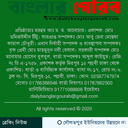
পরিচয় দেওয়া সভাপতি
উখিয়ায় বিজিবির অভিযানে ৪০ হাজার
ইয়াবাসহ যুবক আটক
প্রতিষ্ঠাতাঃ মরহুম আঃ ম. ম. আনোয়ার। প্রকাশক: মোঃ
পোরশায় ৭ মাসে ১৯ জনের অপমৃত্যু,
তমিজউদ্দীন টিটু। ভারপ্রাপ্ত সম্পাদকঃ মোঃ আবু হেনা মোস্তফা
শীর্ষে আত্মহত্যা
কামাল চৌধুরী। প্রধান নির্বাহী সম্পাদক ও ব্যবস্থাপনা সম্পাদকঃ
বৃক্ষ প্রেমী মোঃ মাহমুদুন নবী বেলাল। সহকারী সম্পাদক মোঃ
মনোয়ার হোসেন বুলবুল, বার্তা সম্পাদকঃ আব্দুল কাইয়ুম। রেজি.
হিন্দু বৌদ্ধ খ্রিস্টান কল্যাণ ফ্রন্টের
নং ডি এ-১৭৫৮, প্রকাশক কর্তৃক মিরপুর ১২ পল্লবী ঢাকা থেকে
নীলফামারী কমিটি নিয়ে প্রশ্ন, প্রতিবাদে
প্রকাশিত। বার্তা ও বাণিজ্যিক কার্যালয়: বাসা নং-১৭, রোড নং-৬,
সদস্য সচিব
ব্লক নং- সি, মিরপুর-১২, পল্লবী, ঢাকা। ফোন: 02587747974
দরিয়ানগরে প্যারাসেইলিং দুর্ঘটনায় পর্যটক
মোবাঃ 01786388546 বার্তা বিভাগঃ 01787862500
নিহত: হত্যা মামলার প্রধান আসামি ঢাকায়
মাল্টিমিডিয়াঃ 01771088808 ইমেইলঃ
র‌্যাবের জালে
dailybanglargourab@gmail.com
আদাচাকী দক্ষিণপাড়া ফ্রেন্ডস ক্লাবের
All rights reserved © 2020
আয়োজনে ফুটবল টুর্নামেন্টের ফাইনাল
অনুষ্ঠিত
ব্রেকিং নিউজ
দৌলতপুর ইউনিয়নের উন্নয়নে নতুন স্ব