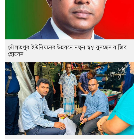
দৌলতপুর ইউনিয়নের উন্নয়নে নতুন স্বপ্ন বুনছেন রাজিব
হোসেন