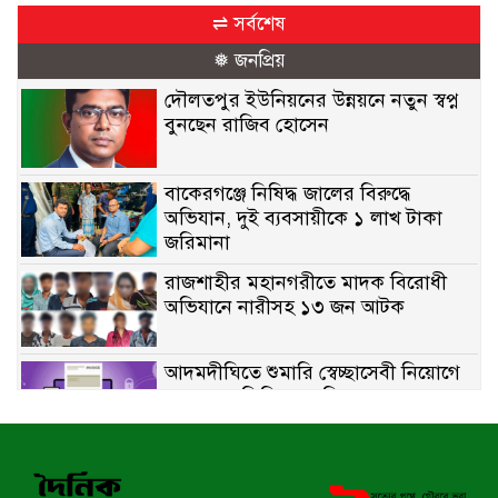
⇌ সর্বশেষ
❅ জনপ্রিয়
দৌলতপুর ইউনিয়নের উন্নয়নে নতুন স্বপ্ন
বুনছেন রাজিব হোসেন
বাকেরগঞ্জে নিষিদ্ধ জালের বিরুদ্ধে
অভিযান, দুই ব্যবসায়ীকে ১ লাখ টাকা
জরিমানা
রাজশাহীর মহানগরীতে মাদক বিরোধী
অভিযানে নারীসহ ১৩ জন আটক
আদমদীঘিতে শুমারি স্বেচ্ছাসেবী নিয়োগে
যোগ্যতার ভিত্তিতে তালিকা প্রকাশ;
নির্বাচিতদের আ.লীগ ট্যাগে প্রচারণা
সংবাদ প্রকাশের জেরে সাংবাদিককে দেখে
নেওয়ার হুমকি দিলেন দোড়া মাদরাসার