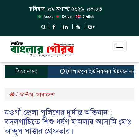
রবিবার, ০৯ অগাস্ট ২০২৬, ০৫:২৩
Arabic
Bengali
English
Toggle
navigat
শিরোনামঃ
দৌলতপুর ইউনিয়নের উন্নয়নে নতুন স্বপ
/
জাতীয়
সারাদেশ
,
নওগাঁ জেলা পুলিশের দুর্দান্ত অভিযান :
বদলগাছিতে শিশু ধর্ষণ মামলার আসামি মোঃ
আব্দুস সাত্তার গ্রেফতার।