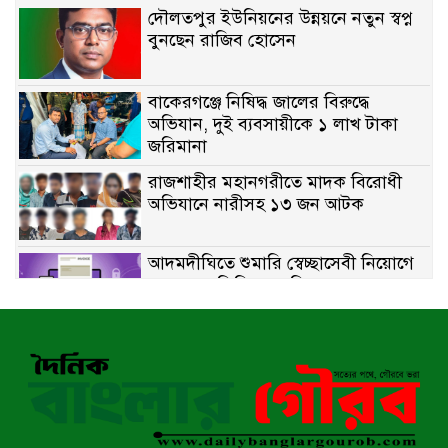
দৌলতপুর ইউনিয়নের উন্নয়নে নতুন স্বপ্ন
বুনছেন রাজিব হোসেন
বাকেরগঞ্জে নিষিদ্ধ জালের বিরুদ্ধে
অভিযান, দুই ব্যবসায়ীকে ১ লাখ টাকা
জরিমানা
রাজশাহীর মহানগরীতে মাদক বিরোধী
অভিযানে নারীসহ ১৩ জন আটক
আদমদীঘিতে শুমারি স্বেচ্ছাসেবী নিয়োগে
যোগ্যতার ভিত্তিতে তালিকা প্রকাশ;
নির্বাচিতদের আ.লীগ ট্যাগে প্রচারণা
সংবাদ প্রকাশের জেরে সাংবাদিককে দেখে
নেওয়ার হুমকি দিলেন দোড়া মাদরাসার
পরিচয় দেওয়া সভাপতি
উখিয়ায় বিজিবির অভিযানে ৪০ হাজার
ইয়াবাসহ যুবক আটক