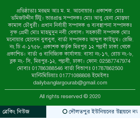
প্রতিষ্ঠাতাঃ মরহুম আঃ ম. ম. আনোয়ার। প্রকাশক: মোঃ
পোরশায় ৭ মাসে ১৯ জনের অপমৃত্যু,
তমিজউদ্দীন টিটু। ভারপ্রাপ্ত সম্পাদকঃ মোঃ আবু হেনা মোস্তফা
শীর্ষে আত্মহত্যা
কামাল চৌধুরী। প্রধান নির্বাহী সম্পাদক ও ব্যবস্থাপনা সম্পাদকঃ
বৃক্ষ প্রেমী মোঃ মাহমুদুন নবী বেলাল। সহকারী সম্পাদক মোঃ
মনোয়ার হোসেন বুলবুল, বার্তা সম্পাদকঃ আব্দুল কাইয়ুম। রেজি.
হিন্দু বৌদ্ধ খ্রিস্টান কল্যাণ ফ্রন্টের
নং ডি এ-১৭৫৮, প্রকাশক কর্তৃক মিরপুর ১২ পল্লবী ঢাকা থেকে
নীলফামারী কমিটি নিয়ে প্রশ্ন, প্রতিবাদে
প্রকাশিত। বার্তা ও বাণিজ্যিক কার্যালয়: বাসা নং-১৭, রোড নং-৬,
সদস্য সচিব
ব্লক নং- সি, মিরপুর-১২, পল্লবী, ঢাকা। ফোন: 02587747974
দরিয়ানগরে প্যারাসেইলিং দুর্ঘটনায় পর্যটক
মোবাঃ 01786388546 বার্তা বিভাগঃ 01787862500
নিহত: হত্যা মামলার প্রধান আসামি ঢাকায়
মাল্টিমিডিয়াঃ 01771088808 ইমেইলঃ
র‌্যাবের জালে
dailybanglargourab@gmail.com
আদাচাকী দক্ষিণপাড়া ফ্রেন্ডস ক্লাবের
All rights reserved © 2020
আয়োজনে ফুটবল টুর্নামেন্টের ফাইনাল
অনুষ্ঠিত
ব্রেকিং নিউজ
দৌলতপুর ইউনিয়নের উন্নয়নে নতুন স্ব
zahidit.com