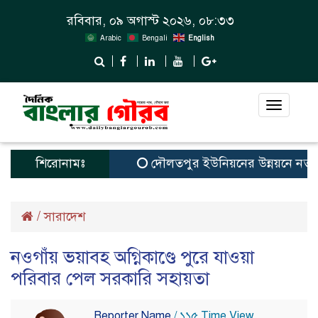
রবিবার, ০৯ অগাস্ট ২০২৬, ০৮:৩৩
Arabic
Bengali
English
Toggle
navigat
শিরোনামঃ
দৌলতপুর ইউনিয়নের উন্নয়নে নতুন স্বপ
/
সারাদেশ
নওগাঁয় ভয়াবহ অগ্নিকাণ্ডে পুরে যাওয়া
পরিবার পেল সরকারি সহায়তা
Reporter Name
/ ১১৫ Time View