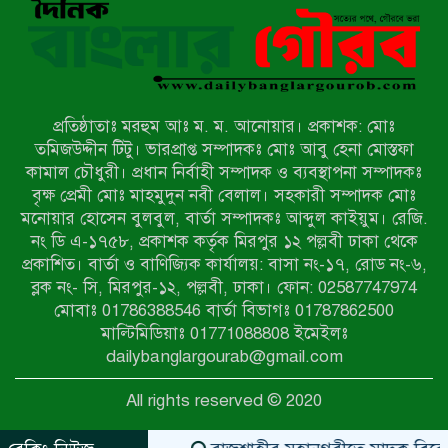
শীর্ষে আত্মহত্যা
হিন্দু বৌদ্ধ খ্রিস্টান কল্যাণ ফ্রন্টের
নীলফামারী কমিটি নিয়ে প্রশ্ন, প্রতিবাদে
সদস্য সচিব
প্রতিষ্ঠাতাঃ মরহুম আঃ ম. ম. আনোয়ার। প্রকাশক: মোঃ
দরিয়ানগরে প্যারাসেইলিং দুর্ঘটনায় পর্যটক
তমিজউদ্দীন টিটু। ভারপ্রাপ্ত সম্পাদকঃ মোঃ আবু হেনা মোস্তফা
নিহত: হত্যা মামলার প্রধান আসামি ঢাকায়
কামাল চৌধুরী। প্রধান নির্বাহী সম্পাদক ও ব্যবস্থাপনা সম্পাদকঃ
র‌্যাবের জালে
বৃক্ষ প্রেমী মোঃ মাহমুদুন নবী বেলাল। সহকারী সম্পাদক মোঃ
মনোয়ার হোসেন বুলবুল, বার্তা সম্পাদকঃ আব্দুল কাইয়ুম। রেজি.
আদাচাকী দক্ষিণপাড়া ফ্রেন্ডস ক্লাবের
নং ডি এ-১৭৫৮, প্রকাশক কর্তৃক মিরপুর ১২ পল্লবী ঢাকা থেকে
আয়োজনে ফুটবল টুর্নামেন্টের ফাইনাল
প্রকাশিত। বার্তা ও বাণিজ্যিক কার্যালয়: বাসা নং-১৭, রোড নং-৬,
অনুষ্ঠিত
ব্লক নং- সি, মিরপুর-১২, পল্লবী, ঢাকা। ফোন: 02587747974
নওগাঁর বদলগাছীতে মানাপের
মোবাঃ 01786388546 বার্তা বিভাগঃ 01787862500
সচেতনতামূলক নাটক ‘পালাবদল’ মঞ্চস্থ
মাল্টিমিডিয়াঃ 01771088808 ইমেইলঃ
dailybanglargourab@gmail.com
কিশোরদের মাদক-গেমের আসক্তি
All rights reserved © 2020
ঠেকাতে, ‘এসো গড়ি নতুন দেশ’-এর
ফুটবল বিতরণ