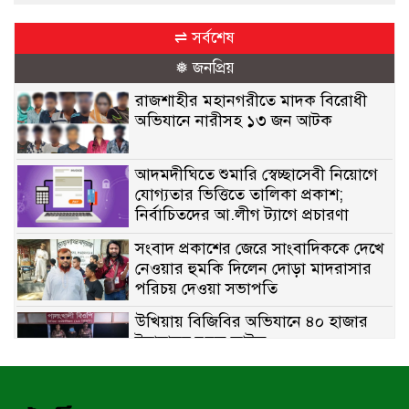
⇌ সর্বশেষ
❅ জনপ্রিয়
রাজশাহীর মহানগরীতে মাদক বিরোধী
অভিযানে নারীসহ ১৩ জন আটক
আদমদীঘিতে শুমারি স্বেচ্ছাসেবী নিয়োগে
যোগ্যতার ভিত্তিতে তালিকা প্রকাশ;
নির্বাচিতদের আ.লীগ ট্যাগে প্রচারণা
সংবাদ প্রকাশের জেরে সাংবাদিককে দেখে
নেওয়ার হুমকি দিলেন দোড়া মাদরাসার
পরিচয় দেওয়া সভাপতি
উখিয়ায় বিজিবির অভিযানে ৪০ হাজার
ইয়াবাসহ যুবক আটক
পোরশায় ৭ মাসে ১৯ জনের অপমৃত্যু,