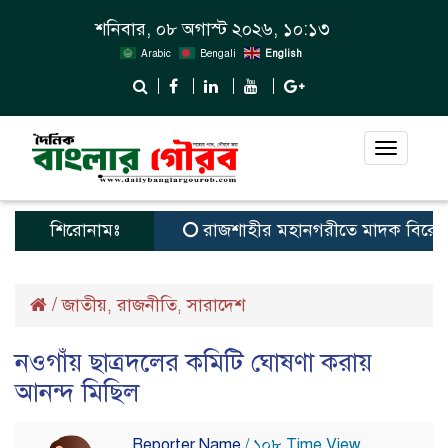
শনিবার, ০৮ অগাস্ট ২০২৬, ১০:১৩
Arabic
Bengali
English
Toggle
navigat
শিরোনামঃ
রাজশাহীর মহানগরীতে মাদক বিরোধী অ
/
জাতীয়
রাজনীতি
সারাদেশ
,
,
নওগাঁয় ছাত্রদলের কমিটি ঘোষণা করায়
আনন্দ মিছিল
Reporter Name
/ ১০৮ Time View