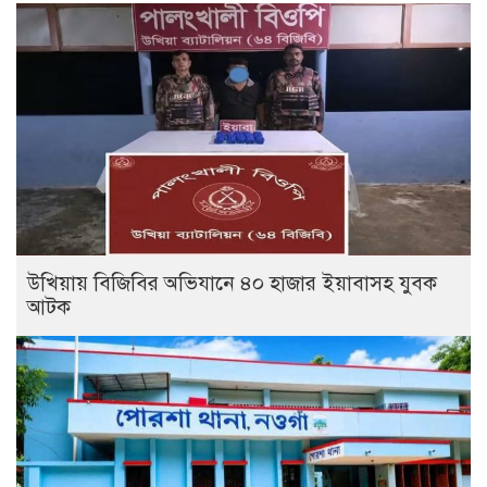
উখিয়ায় বিজিবির অভিযানে ৪০ হাজার ইয়াবাসহ যুবক
আটক