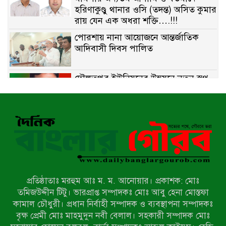
হরিণাকুণ্ডু থানার ওসি (তদন্ত) অসিত কুমার
রায় যেন এক অধরা শক্তি….!!!
পোরশায় নানা আয়োজনে আন্তর্জাতিক
আদিবাসী দিবস পালিত
দৌলতপুর ইউনিয়নের উন্নয়নে নতুন স্বপ্ন
বুনছেন রাজিব হোসেন
বাকেরগঞ্জে নিষিদ্ধ জালের বিরুদ্ধে
অভিযান, দুই ব্যবসায়ীকে ১ লাখ টাকা
জরিমানা
রাজশাহীর মহানগরীতে মাদক বিরোধী
অভিযানে নারীসহ ১৩ জন আটক
প্রতিষ্ঠাতাঃ মরহুম আঃ ম. ম. আনোয়ার। প্রকাশক: মোঃ
তমিজউদ্দীন টিটু। ভারপ্রাপ্ত সম্পাদকঃ মোঃ আবু হেনা মোস্তফা
আদমদীঘিতে শুমারি স্বেচ্ছাসেবী নিয়োগে
কামাল চৌধুরী। প্রধান নির্বাহী সম্পাদক ও ব্যবস্থাপনা সম্পাদকঃ
যোগ্যতার ভিত্তিতে তালিকা প্রকাশ;
বৃক্ষ প্রেমী মোঃ মাহমুদুন নবী বেলাল। সহকারী সম্পাদক মোঃ
নির্বাচিতদের আ.লীগ ট্যাগে প্রচারণা