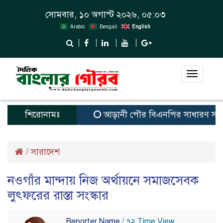
সোমবার, ১০ অগাস্ট ২০২৬, ০৫:০৩
Arabic
Bengali
English
Toggle
navigat
শিরোনামঃ
আড়ানী পৌর বিএনপির সাধারণ সম্পাদক ও 
/
সারাদেশ
নওগাঁর মান্দায় নিজ অর্থায়নে সমাজসেবক
লুৎফরের রাস্তা সংস্কার
Reporter Name
/ ৭২ Time View