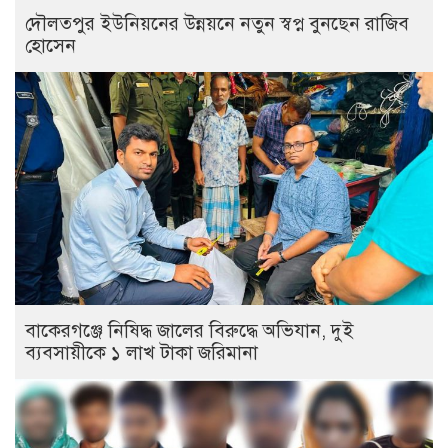
দৌলতপুর ইউনিয়নের উন্নয়নে নতুন স্বপ্ন বুনছেন রাজিব
হোসেন
বাকেরগঞ্জে নিষিদ্ধ জালের বিরুদ্ধে অভিযান, দুই
ব্যবসায়ীকে ১ লাখ টাকা জরিমানা