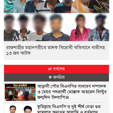
রাজশাহীর মহানগরীতে মাদক বিরোধী অভিযানে নারীসহ
১৩ জন আটক
⇌ সর্বশেষ
❅ জনপ্রিয়
আড়ানী পৌর বিএনপির সাধারণ সম্পাদক
ও মেয়র পদপ্রার্থী মোস্তাক আহমেদ বিল্টুর
জন্মদিন উদযাপিত৷
কুমিল্লায় বিএনপি’র দুই শীর্ষ নেতা গুম
মামলার অন্যতম আসামি ও বর্তমানে