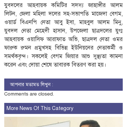
যুবদলের আহবায়ক কমিটির সদস্য জাহাঙ্গীর আলম
লিটন, জেলা মহিলা দলের সহ-সভাপতি মাজেদা বেগম,
ওয়ার্ড বিএনপি নেতা আবু ইসা, মাহবুল আলম মিনু,
যুবদল নেতা মেহেদী হাসান, উপজেলা ছাত্রদলের যুগ্ম
আহবায়ক ওয়াসিফ আরাফাত অভি, ছাত্রদল নেতা ওমর
ফারুক রুমন প্রমুখসহ বিভিন্ন ইউনিয়নের নেতাকর্মী ও
সমর্থকবৃন্দ। সকলেই বেগম জিয়ার আশু সুস্থ্যতা কামনা
করেন এবং দোয়া শেষে তাবারক বিতরণ করা হয়।
আপনার মতামত লিখুন :
Comments are closed.
More News Of This Category