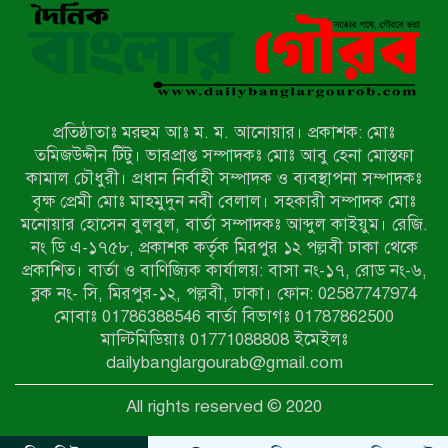
মিয়ানমারের সীমান্তে স্থলমাইন বিস্ফোরণ:
উখিয়ার এক যুবকের পা বিচ্ছিন্ন
প্রতিষ্ঠাতাঃ মরহুম আঃ ম. ম. আনোয়ার। প্রকাশক: মোঃ
৭ম শ্রেণি পড়ুয়া কন্যাকে উত্ত্যক্ত করার
তমিজউদ্দীন টিটু। ভারপ্রাপ্ত সম্পাদকঃ মোঃ আবু হেনা মোস্তফা
প্রতিবাদ করায় পিতাকে কু*পি*য়ে
কামাল চৌধুরী। প্রধান নির্বাহী সম্পাদক ও ব্যবস্থাপনা সম্পাদকঃ
জ*খ*ম…!!
বৃক্ষ প্রেমী মোঃ মাহমুদুন নবী বেলাল। সহকারী সম্পাদক মোঃ
মনোয়ার হোসেন বুলবুল, বার্তা সম্পাদকঃ আব্দুল কাইয়ুম। রেজি.
জুলাই গণঅভ্যুত্থান দিবস-২০২৬ উপলক্ষে
নং ডি এ-১৭৫৮, প্রকাশক কর্তৃক মিরপুর ১২ পল্লবী ঢাকা থেকে
নীলফামারীতে শহিদদের স্মরণে দোয়া
প্রকাশিত। বার্তা ও বাণিজ্যিক কার্যালয়: বাসা নং-১৭, রোড নং-৬,
মাহফিল ও আলোচনা সভা অনুষ্ঠিত
ব্লক নং- সি, মিরপুর-১২, পল্লবী, ঢাকা। ফোন: 02587747974
বেলকুচিতে বজ্রপাতে শিক্ষার্থীর মৃত্যু
মোবাঃ 01786388546 বার্তা বিভাগঃ 01787862500
মাল্টিমিডিয়াঃ 01771088808 ইমেইলঃ
dailybanglargourab@gmail.com
বেলকুচিতে গণঅভ্যুত্থান দিবসে ইসলামী
All rights reserved © 2020
আন্দোলনের গণমিছিল ও গণহত্যার
বিচারের দাবি