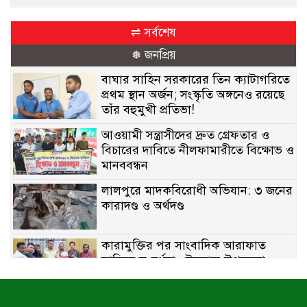
⇌ সর্বশেষ
❅ জনপ্রিয়
বাঘার সাহিন সরকারের তিন ক্যাটাগরিতে
প্রথম স্থান অর্জন; সংস্কৃতি অঙ্গনেও রয়েছে
তাঁর বহুমুখী প্রতিভা!
আওয়ামী সন্ত্রাসীদের দ্রুত গ্রেফতার ও
বিচারের দাবিতে নীলফামারীতে বিক্ষোভ ও
মানববন্ধন
লালপুরে মাদকবিরোধী অভিযান: ৩ জনের
কারাদণ্ড ও অর্থদণ্ড
কারামুক্তির পর সাংবাদিক আরাফাত
সানিকে সংবর্ধনা, টেকনাফ উপজেলা
প্রেসক্লাবের ফুলেল শুভেচ্ছা
বাকেরগঞ্জে সাজাপ্রাপ্ত আসামি গ্রেপ্তার