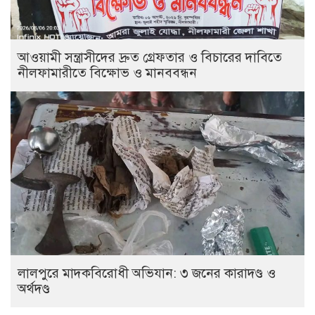
আওয়ামী সন্ত্রাসীদের দ্রুত গ্রেফতার ও বিচারের দাবিতে
নীলফামারীতে বিক্ষোভ ও মানববন্ধন
লালপুরে মাদকবিরোধী অভিযান: ৩ জনের কারাদণ্ড ও
অর্থদণ্ড