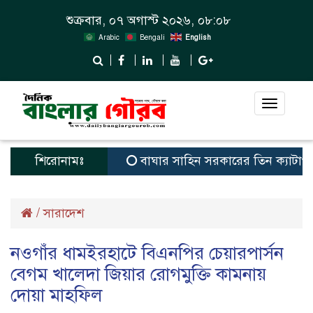
শুক্রবার, ০৭ অগাস্ট ২০২৬, ০৮:০৮
Arabic
Bengali
English
Toggle
navigat
শিরোনামঃ
বাঘার সাহিন সরকারের তিন ক্যাটাগরিতে প্রথ
/
সারাদেশ
নওগাঁর ধামইরহাটে বিএনপির চেয়ারপার্সন
বেগম খালেদা জিয়ার রোগমুক্তি কামনায়
দোয়া মাহফিল