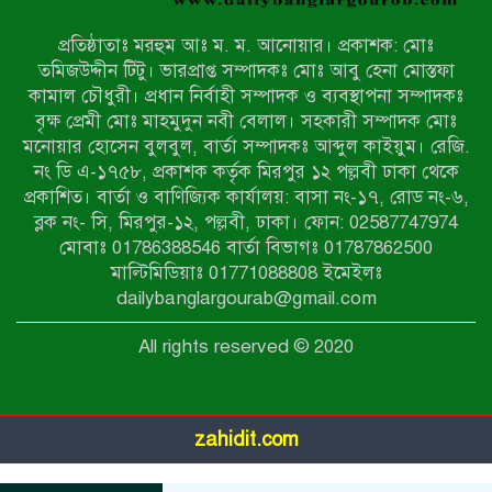
গুরুতর জখম
প্রতিষ্ঠাতাঃ মরহুম আঃ ম. ম. আনোয়ার। প্রকাশক: মোঃ
টেকনাফের পাহাড়ে র‍্যাবের অভিযান:
তমিজউদ্দীন টিটু। ভারপ্রাপ্ত সম্পাদকঃ মোঃ আবু হেনা মোস্তফা
অপহৃত ৩ রোহিঙ্গা উদ্ধার, গ্রেপ্তার ১
কামাল চৌধুরী। প্রধান নির্বাহী সম্পাদক ও ব্যবস্থাপনা সম্পাদকঃ
বৃক্ষ প্রেমী মোঃ মাহমুদুন নবী বেলাল। সহকারী সম্পাদক মোঃ
মনোয়ার হোসেন বুলবুল, বার্তা সম্পাদকঃ আব্দুল কাইয়ুম। রেজি.
পোরশায় গণঅভ্যুত্থান দিবসে শহিদ ও
নং ডি এ-১৭৫৮, প্রকাশক কর্তৃক মিরপুর ১২ পল্লবী ঢাকা থেকে
জুলাই যোদ্ধাদের সংবর্ধনা
প্রকাশিত। বার্তা ও বাণিজ্যিক কার্যালয়: বাসা নং-১৭, রোড নং-৬,
ব্লক নং- সি, মিরপুর-১২, পল্লবী, ঢাকা। ফোন: 02587747974
৩৬ জুলাই মহামুক্তি দিবস: শ্রমজীবী
মোবাঃ 01786388546 বার্তা বিভাগঃ 01787862500
মানুষের অধিকার রক্ষায় সিরাজগঞ্জে শ্রমিক
মাল্টিমিডিয়াঃ 01771088808 ইমেইলঃ
অধিকার পরিষদের জোরালো অবস্থান
dailybanglargourab@gmail.com
বাকেরগঞ্জে ইমাম, মোয়াজ্জিন ও
All rights reserved © 2020
খাদেমদের সাথে এমপি আবুল হোসেনের
মতবিনিময় সভা
zahidit.com