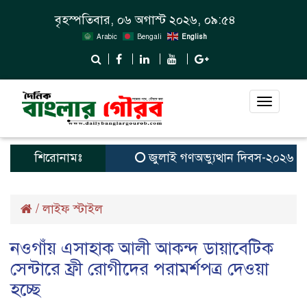
বৃহস্পতিবার, ০৬ অগাস্ট ২০২৬, ০৯:৫৪
Arabic
Bengali
English
Toggle
navigat
শিরোনামঃ
জুলাই গণঅভ্যুত্থান দিবস-২০২৬ উপলক
/
লাইফ স্টাইল
নওগাঁয় এসাহাক আলী আকন্দ ডায়াবেটিক
সেন্টারে ফ্রী রোগীদের পরামর্শপত্র দেওয়া
হচ্ছে