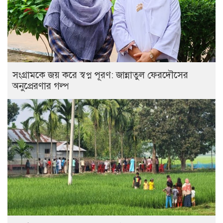
সংগ্রামকে জয় করে স্বপ্ন পূরণ: জান্নাতুল ফেরদৌসের
অনুপ্রেরণার গল্প