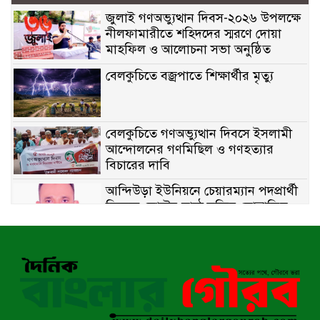
জুলাই গণঅভ্যুত্থান দিবস-২০২৬ উপলক্ষে
নীলফামারীতে শহিদদের স্মরণে দোয়া
মাহফিল ও আলোচনা সভা অনুষ্ঠিত
বেলকুচিতে বজ্রপাতে শিক্ষার্থীর মৃত্যু
বেলকুচিতে গণঅভ্যুত্থান দিবসে ইসলামী
আন্দোলনের গণমিছিল ও গণহত্যার
বিচারের দাবি
আন্দিউড়া ইউনিয়নে চেয়ারম্যান পদপ্রার্থী
হিসেবে ভোটের মাঠে সক্রিয় মোত্তাকিম
চৌধুরী
নন্দীগ্রামে বিএনপির বিশাল বিজয় র‍্যালী
নওগাঁয় সন্ত্রাসী হামলায় বিএনপি নেতা