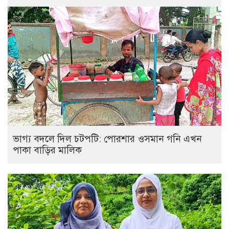
ভাগ্য বদলে দিল চটপটি: পোরশার ওসমান গনি এখন
পাকা বাড়ির মালিক