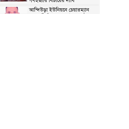
গণহত্যার বিচারের দাবি
আন্দিউড়া ইউনিয়নে চেয়ারম্যান
পদপ্রার্থী হিসেবে ভোটের মাঠে
সক্রিয় মোত্তাকিম চৌধুরী
নন্দীগ্রামে বিএনপির বিশাল বিজয়
র‍্যালী
নওগাঁয় সন্ত্রাসী হামলায় বিএনপি
নেতা গুরুতর জখম
টেকনাফের পাহাড়ে র‍্যাবের
অভিযান: অপহৃত ৩ রোহিঙ্গা উদ্ধার,
গ্রেপ্তার ১
পোরশায় গণঅভ্যুত্থান দিবসে শহিদ
ও জুলাই যোদ্ধাদের সংবর্ধনা
৩৬ জুলাই মহামুক্তি দিবস: শ্রমজীবী
মানুষের অধিকার রক্ষায় সিরাজগঞ্জে
শ্রমিক অধিকার পরিষদের জোরালো