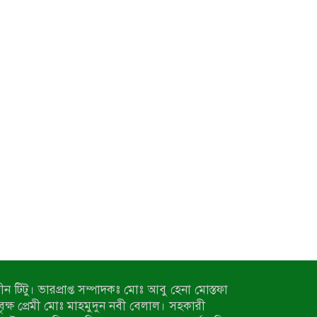
ন টিটু। ভারপ্রাপ্ত সম্পাদকঃ মোঃ আবু হেনা মোস্তফা
 বৃক্ষ প্রেমী মোঃ মাহমুদুন নবী বেলাল। সহকারী