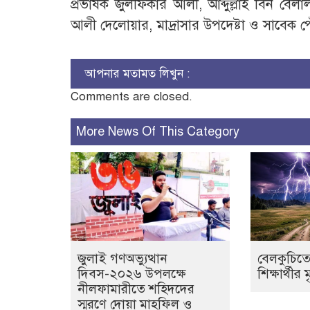
প্রভাষক জুলফিকার আলী, আব্দুল্লাহ বিন ব
আলী দেলোয়ার, মাদ্রাসার উপদেষ্টা ও সাবেক 
আপনার মতামত লিখুন :
Comments are closed.
More News Of This Category
জুলাই গণঅভ্যুত্থান
বেলকুচিতে
দিবস-২০২৬ উপলক্ষে
শিক্ষার্থীর ম
নীলফামারীতে শহিদদের
স্মরণে দোয়া মাহফিল ও