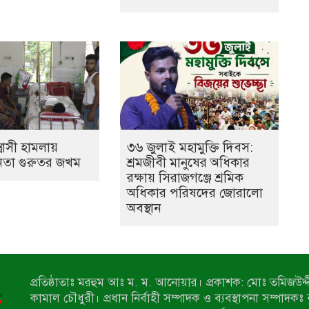
ত্রাসী হামলায়
৩৬ জুলাই মহামুক্তি দিবস:
েতা গুরুতর জখম
শ্রমজীবী মানুষের অধিকার
রক্ষায় সিরাজগঞ্জে শ্রমিক
অধিকার পরিষদের জোরালো
অবস্থান
প্রতিষ্ঠাতাঃ মরহুম আঃ ম. ম. আনোয়ার। প্রকাশক: মোঃ তমিজউদ্দী
কামাল চৌধুরী। প্রধান নির্বাহী সম্পাদক ও ব্যবস্থাপনা সম্পাদকঃ