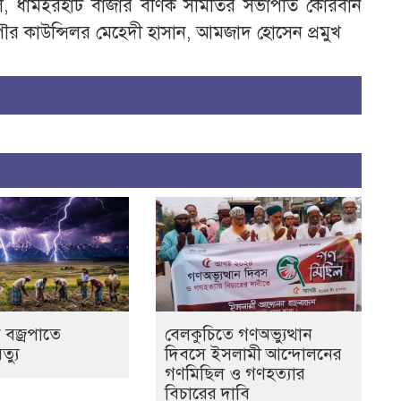
েলাল, ধামইরহাট বাজার বণিক সমিতির সভাপতি কোরবান
পৌর কাউন্সিলর মেহেদী হাসান, আমজাদ হোসেন প্রমুখ
 বজ্রপাতে
বেলকুচিতে গণঅভ্যুত্থান
ৃত্যু
দিবসে ইসলামী আন্দোলনের
গণমিছিল ও গণহত্যার
বিচারের দাবি